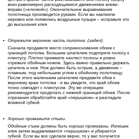
вниз равномерно расходящимися движениями влево-
вправо («елочкой»). Окончательное выравнивание
полотнища производится руками. Если вы наклеили
неровно или появились воздушные пузыри – исправьте это
до высыхания клея.
Отрежьте верхнюю часть полотна. (задел).
Сначала продавите место соприкосновения обоев с
границей потолка. Большим шпателем подоприте полосу к
плинтусу. Плотно прижмите нахлест полосы и ровно
отрежьте обойным ножом. Здесь важно правильно держать
шпатель и нож. Нож должен быть острым, а движение –
плавным, под небольшим углом к обойному полотнищу.
После этого маленьким шпателем придавите обои к
верхнему краю потолка - и вы увидите, что край обоев
точно совпадет с плинтусом. Эту же операцию
рекомендуется проделать с нижней границей обоев. После
отрезания обработайте край «перышком» и разгладьте
влажной губкой.
Хорошо промажьте стыки.
Обойные стыки должны быть хорошо промазаны. Излишек
клея затем выдавливается «перышком» и убирается
губкой. Если вы все сделали верно, то у вас получится