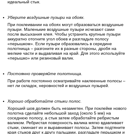
идеальный стык.
Уберите воздушные пузыри на обоях.
При поклеивании на обоях могут образоваться воздушные
пузыри. Маленькие воздушные пузыри исчезают сами
после высыхания клея. Чтобы устранить крупные пузыри
аккуратно отогните угол обоев и разгладьте полосу
«перышком». Если пузыри образовались в середине
полотнища – разгоните их в разные стороны, дробя на
мелкие части и выдавливая на край. Для этого используйте
«перышко» или резиновый валик.
Постоянно проверяйте полотнища
.
При работе постоянно осматривайте наклеенные полосы –
нет ли складок, неровностей и воздушных пузырей.
Хорошо обработайте стыки полос.
Хороший шов должен быть незаметен. При поклейке нового
полотна сделайте небольшой заход (около 5 мм) на
соседнюю полосу, а стык затем обработайте ребристым
валиком. Ребристая поверхность валика мягко вдавливает
стыки, сминает их и выравнивает полосы. Затем подтяните
края стыков друг к другу пальцами, разгладьте перышком и