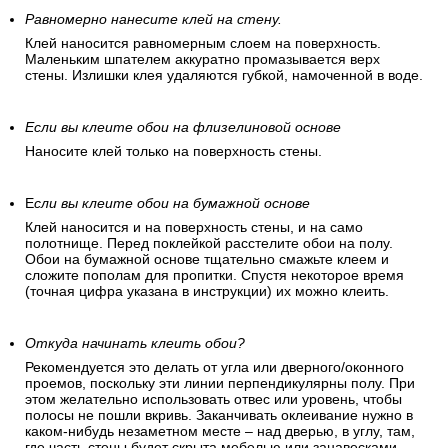
Равномерно нанесите клей на стену.
Клей наносится равномерным слоем на поверхность.
Маленьким шпателем аккуратно промазывается верх
стены. Излишки клея удаляются губкой, намоченной в воде.
Если вы клеите обои на флизелиновой основе
Наносите клей только на поверхность стены.
Е
сли вы клеите обои на бумажной основе
Клей наносится и на поверхность стены, и на само
полотнище. Перед поклейкой расстелите обои на полу.
Обои на бумажной основе тщательно смажьте клеем и
сложите пополам для пропитки. Спустя некоторое время
(точная цифра указана в инструкции) их можно клеить.
Откуда начинать клеить обои?
Рекомендуется это делать от угла или дверного/оконного
проемов, поскольку эти линии перпендикулярны полу. При
этом желательно использовать отвес или уровень, чтобы
полосы не пошли вкривь. Заканчивать оклеивание нужно в
каком-нибудь незаметном месте – над дверью, в углу, там,
где часть стены будет скрыта мебелью или занавесками.