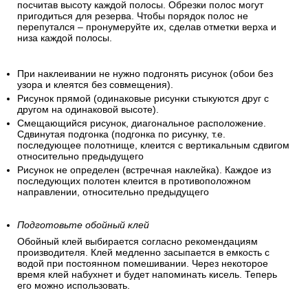
посчитав высоту каждой полосы. Обрезки полос могут
пригодиться для резерва. Чтобы порядок полос не
перепутался – пронумеруйте их, сделав отметки верха и
низа каждой полосы.
При наклеивании не нужно подгонять рисунок (обои без
узора и клеятся без совмещения).
Рисунок прямой (одинаковые рисунки стыкуются друг с
другом на одинаковой высоте).
Смещающийся рисунок, диагональное расположение.
Сдвинутая подгонка (подгонка по рисунку, т.е.
последующее полотнище, клеится с вертикальным сдвигом
относительно предыдущего
Рисунок не определен (встречная наклейка). Каждое из
последующих полотен клеится в противоположном
направлении, относительно предыдущего
Подготовьте обойный клей
Обойный клей выбирается согласно рекомендациям
производителя. Клей медленно засыпается в емкость с
водой при постоянном помешивании. Через некоторое
время клей набухнет и будет напоминать кисель. Теперь
его можно использовать.