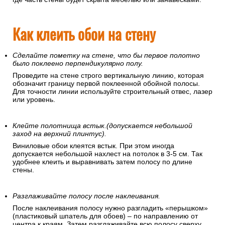
Как клеить обои на стену
Сделайте пометку на стене, что бы первое полотно
было поклеено перпендикулярно полу.
Проведите на стене строго вертикальную линию, которая
обозначит границу первой поклеенной обойной полосы.
Для точности линии используйте строительный отвес, лазер
или уровень.
Клейте полотнища встык.(допускается небольшой
заход на верхний плинтус).
Виниловые обои клеятся встык. При этом иногда
допускается небольшой нахлест на потолок в 3-5 см. Так
удобнее клеить и выравнивать затем полосу по длине
стены.
Разглаживайте полосу после наклеивания.
После наклеивания полосу нужно разгладить «перышком»
(пластиковый шпатель для обоев) – по направлению от
центра к краям. Затем разглаживайте всю полосу сверху