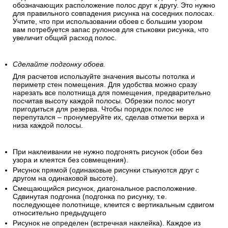
обозначающих расположение полос друг к другу. Это нужно
для правильного совпадения рисунка на соседних полосах.
Учтите, что при использовании обоев с большим узором
вам потребуется запас рулонов для стыковки рисунка, что
увеличит общий расход полос.
Сделайте подгонку обоев.
Для расчетов используйте значения высоты потолка и
периметр стен помещения. Для удобства можно сразу
нарезать все полотнища для помещения, предварительно
посчитав высоту каждой полосы. Обрезки полос могут
пригодиться для резерва. Чтобы порядок полос не
перепутался – пронумеруйте их, сделав отметки верха и
низа каждой полосы.
При наклеивании не нужно подгонять рисунок (обои без
узора и клеятся без совмещения).
Рисунок прямой (одинаковые рисунки стыкуются друг с
другом на одинаковой высоте).
Смещающийся рисунок, диагональное расположение.
Сдвинутая подгонка (подгонка по рисунку, т.е.
последующее полотнище, клеится с вертикальным сдвигом
относительно предыдущего
Рисунок не определен (встречная наклейка). Каждое из