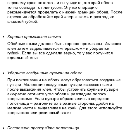
верхнему краю потолка - и вы увидите, что край обоев
точно совпадет с плинтусом. Эту же операцию
рекомендуется проделать с нижней границей обоев. После
отрезания обработайте край «перышком» и разгладьте
влажной губкой.
Хорошо промажьте стыки.
Обойные стыки должны быть хорошо промазаны. Излишек
клея затем выдавливается «перышком» и убирается
губкой. Если вы все сделали верно, то у вас получится
идеальный стык.
Уберите воздушные пузыри на обоях.
При поклеивании на обоях могут образоваться воздушные
пузыри. Маленькие воздушные пузыри исчезают сами
после высыхания клея. Чтобы устранить крупные пузыри
аккуратно отогните угол обоев и разгладьте полосу
«перышком». Если пузыри образовались в середине
полотнища – разгоните их в разные стороны, дробя на
мелкие части и выдавливая на край. Для этого используйте
«перышко» или резиновый валик.
Постоянно проверяйте полотнища
.