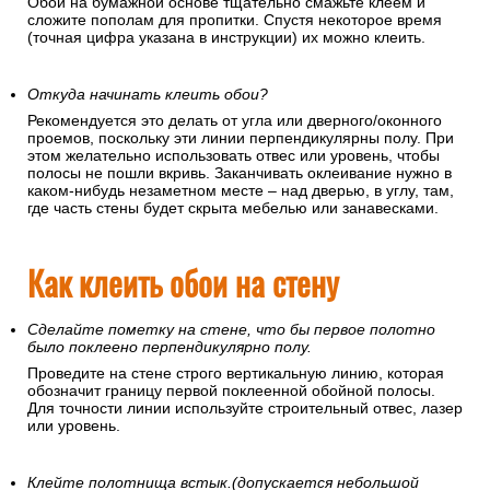
Обои на бумажной основе тщательно смажьте клеем и
сложите пополам для пропитки. Спустя некоторое время
(точная цифра указана в инструкции) их можно клеить.
Откуда начинать клеить обои?
Рекомендуется это делать от угла или дверного/оконного
проемов, поскольку эти линии перпендикулярны полу. При
этом желательно использовать отвес или уровень, чтобы
полосы не пошли вкривь. Заканчивать оклеивание нужно в
каком-нибудь незаметном месте – над дверью, в углу, там,
где часть стены будет скрыта мебелью или занавесками.
Как клеить обои на стену
Сделайте пометку на стене, что бы первое полотно
было поклеено перпендикулярно полу.
Проведите на стене строго вертикальную линию, которая
обозначит границу первой поклеенной обойной полосы.
Для точности линии используйте строительный отвес, лазер
или уровень.
Клейте полотнища встык.(допускается небольшой