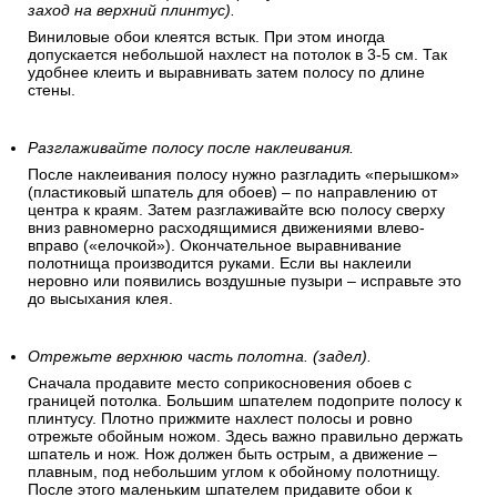
заход на верхний плинтус).
Виниловые обои клеятся встык. При этом иногда
допускается небольшой нахлест на потолок в 3-5 см. Так
удобнее клеить и выравнивать затем полосу по длине
стены.
Разглаживайте полосу после наклеивания.
После наклеивания полосу нужно разгладить «перышком»
(пластиковый шпатель для обоев) – по направлению от
центра к краям. Затем разглаживайте всю полосу сверху
вниз равномерно расходящимися движениями влево-
вправо («елочкой»). Окончательное выравнивание
полотнища производится руками. Если вы наклеили
неровно или появились воздушные пузыри – исправьте это
до высыхания клея.
Отрежьте верхнюю часть полотна. (задел).
Сначала продавите место соприкосновения обоев с
границей потолка. Большим шпателем подоприте полосу к
плинтусу. Плотно прижмите нахлест полосы и ровно
отрежьте обойным ножом. Здесь важно правильно держать
шпатель и нож. Нож должен быть острым, а движение –
плавным, под небольшим углом к обойному полотнищу.
После этого маленьким шпателем придавите обои к