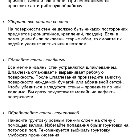
причины высокой влажности. При необходимости
проведите антигрибковую обработку.
Уберите все лишнее со стен.
На поверхности стен не должно быть никаких посторонних
предметов (кронштейнов, креплений, гвоздей). Если в
помещении были поклеены старые обои, то смочите их
водой и удалите кистью или шпателем.
Сделайте стены гладкими.
Все мелкие изъяны стен устраняются шпаклеванием.
Шпаклевка сглаживает и выравнивает рабочую
поверхность. После шпатлевания произведите зачистку
поверхности наждачной бумагой или абразивной сеткой.
Чтобы убедиться в гладкости стены – проведите по ней
ладонью. Вы сразу почувствуете малейшие дефекты
поверхности.
Обработайте стены грунтовкой.
Нанесите грунтовку ровным тонким слоем на стену с
помощью валика. Избегайте попадания брызг грунтовки на
потолок и пол. Рекомендуется выбирать грунтовку
глубокого проникновения.