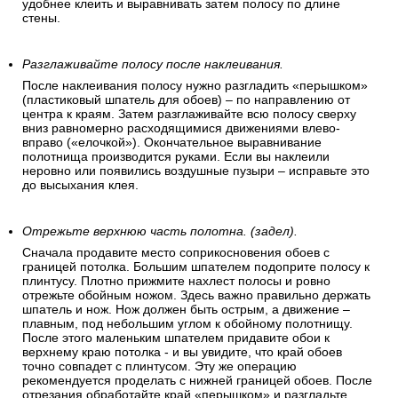
удобнее клеить и выравнивать затем полосу по длине
стены.
Разглаживайте полосу после наклеивания.
После наклеивания полосу нужно разгладить «перышком»
(пластиковый шпатель для обоев) – по направлению от
центра к краям. Затем разглаживайте всю полосу сверху
вниз равномерно расходящимися движениями влево-
вправо («елочкой»). Окончательное выравнивание
полотнища производится руками. Если вы наклеили
неровно или появились воздушные пузыри – исправьте это
до высыхания клея.
Отрежьте верхнюю часть полотна. (задел).
Сначала продавите место соприкосновения обоев с
границей потолка. Большим шпателем подоприте полосу к
плинтусу. Плотно прижмите нахлест полосы и ровно
отрежьте обойным ножом. Здесь важно правильно держать
шпатель и нож. Нож должен быть острым, а движение –
плавным, под небольшим углом к обойному полотнищу.
После этого маленьким шпателем придавите обои к
верхнему краю потолка - и вы увидите, что край обоев
точно совпадет с плинтусом. Эту же операцию
рекомендуется проделать с нижней границей обоев. После
отрезания обработайте край «перышком» и разгладьте