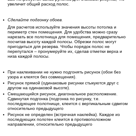
увеличит общий расход полос.
Сделайте подгонку обоев.
Для расчетов используйте значения высоты потолка и
периметр стен помещения. Для удобства можно сразу
нарезать все полотнища для помещения, предварительно
посчитав высоту каждой полосы. Обрезки полос могут
пригодиться для резерва. Чтобы порядок полос не
перепутался – пронумеруйте их, сделав отметки верха и
низа каждой полосы.
При наклеивании не нужно подгонять рисунок (обои без
узора и клеятся без совмещения).
Рисунок прямой (одинаковые рисунки стыкуются друг с
другом на одинаковой высоте).
Смещающийся рисунок, диагональное расположение.
Сдвинутая подгонка (подгонка по рисунку, т.е.
последующее полотнище, клеится с вертикальным сдвигом
относительно предыдущего
Рисунок не определен (встречная наклейка). Каждое из
последующих полотен клеится в противоположном
направлении, относительно предыдущего