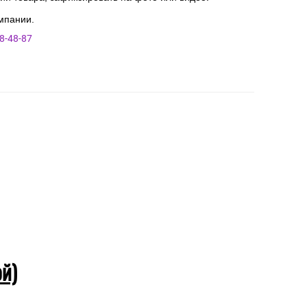
мпании.
8-48-87
ой)