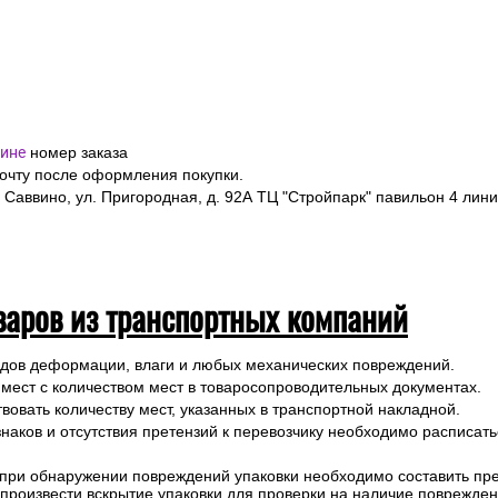
ине
номер заказа
почту после оформления покупки.
 Саввино, ул. Пригородная, д. 92А ТЦ "Стройпарк" павильон 4 лини
варов из транспортных компаний
ледов деформации, влаги и любых механических повреждений.
 мест с количеством мест в товаросопроводительных документах.
вовать количеству мест, указанных в транспортной накладной.
наков и отсутствия претензий к перевозчику необходимо расписатьс
 при обнаружении повреждений упаковки необходимо составить прет
е произвести вскрытие упаковки для проверки на наличие поврежде