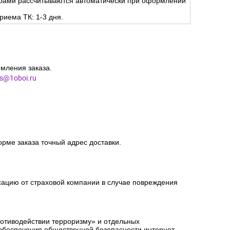
жбами рассчитываются автоматически при оформлении
риема ТК: 1-3 дня.
мления заказа.
es@1oboi.ru
орме заказа точный адрес доставки.
сацию от страховой компании в случае повреждения
ротиводействии терроризму» и отдельных
 обеспечения общественной безопасности интернет-