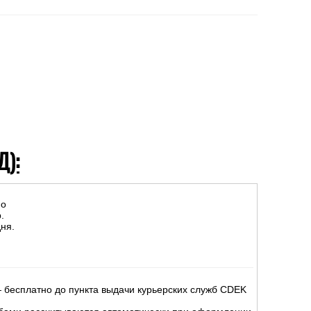
Д):
но
.
ня.
 бесплатно до пункта выдачи курьерских служб CDEK