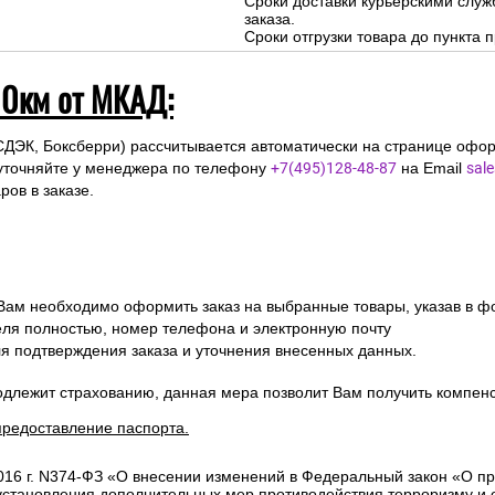
Сроки доставки курьерскими слу
заказа.
Сроки отгрузки товара до пункта п
10км от МКАД:
СДЭК, Боксберри) рассчитывается автоматически на странице офор
уточняйте у менеджера по телефону
+7(495)128-48-87
на Email
sal
ов в заказе.
 Вам необходимо оформить заказ на выбранные товары, указав в ф
ля полностью, номер телефона и электронную почту
ля подтверждения заказа и уточнения внесенных данных.
одлежит страхованию, данная мера позволит Вам получить компен
предоставление паспорта.
2016 г. N374-ФЗ «О внесении изменений в Федеральный закон «О п
 установления дополнительных мер противодействия терроризму и