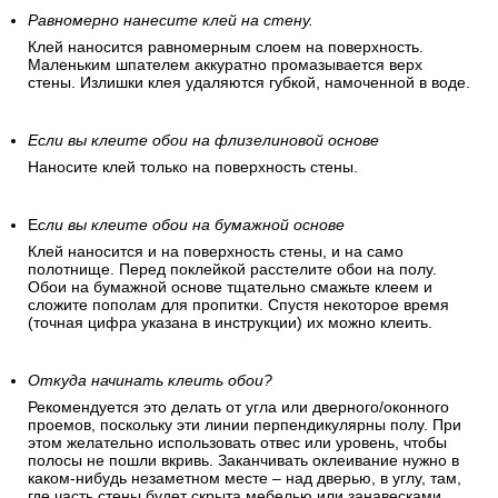
Равномерно нанесите клей на стену.
Клей наносится равномерным слоем на поверхность.
Маленьким шпателем аккуратно промазывается верх
стены. Излишки клея удаляются губкой, намоченной в воде.
Если вы клеите обои на флизелиновой основе
Наносите клей только на поверхность стены.
Е
сли вы клеите обои на бумажной основе
Клей наносится и на поверхность стены, и на само
полотнище. Перед поклейкой расстелите обои на полу.
Обои на бумажной основе тщательно смажьте клеем и
сложите пополам для пропитки. Спустя некоторое время
(точная цифра указана в инструкции) их можно клеить.
Откуда начинать клеить обои?
Рекомендуется это делать от угла или дверного/оконного
проемов, поскольку эти линии перпендикулярны полу. При
этом желательно использовать отвес или уровень, чтобы
полосы не пошли вкривь. Заканчивать оклеивание нужно в
каком-нибудь незаметном месте – над дверью, в углу, там,
где часть стены будет скрыта мебелью или занавесками.