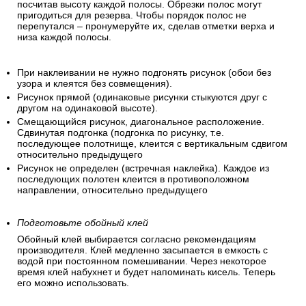
посчитав высоту каждой полосы. Обрезки полос могут
пригодиться для резерва. Чтобы порядок полос не
перепутался – пронумеруйте их, сделав отметки верха и
низа каждой полосы.
При наклеивании не нужно подгонять рисунок (обои без
узора и клеятся без совмещения).
Рисунок прямой (одинаковые рисунки стыкуются друг с
другом на одинаковой высоте).
Смещающийся рисунок, диагональное расположение.
Сдвинутая подгонка (подгонка по рисунку, т.е.
последующее полотнище, клеится с вертикальным сдвигом
относительно предыдущего
Рисунок не определен (встречная наклейка). Каждое из
последующих полотен клеится в противоположном
направлении, относительно предыдущего
Подготовьте обойный клей
Обойный клей выбирается согласно рекомендациям
производителя. Клей медленно засыпается в емкость с
водой при постоянном помешивании. Через некоторое
время клей набухнет и будет напоминать кисель. Теперь
его можно использовать.