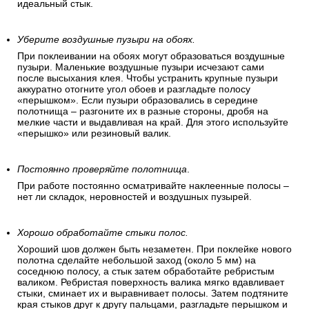
идеальный стык.
Уберите воздушные пузыри на обоях.
При поклеивании на обоях могут образоваться воздушные
пузыри. Маленькие воздушные пузыри исчезают сами
после высыхания клея. Чтобы устранить крупные пузыри
аккуратно отогните угол обоев и разгладьте полосу
«перышком». Если пузыри образовались в середине
полотнища – разгоните их в разные стороны, дробя на
мелкие части и выдавливая на край. Для этого используйте
«перышко» или резиновый валик.
Постоянно проверяйте полотнища
.
При работе постоянно осматривайте наклеенные полосы –
нет ли складок, неровностей и воздушных пузырей.
Хорошо обработайте стыки полос.
Хороший шов должен быть незаметен. При поклейке нового
полотна сделайте небольшой заход (около 5 мм) на
соседнюю полосу, а стык затем обработайте ребристым
валиком. Ребристая поверхность валика мягко вдавливает
стыки, сминает их и выравнивает полосы. Затем подтяните
края стыков друг к другу пальцами, разгладьте перышком и