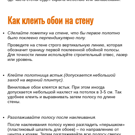
Как клеить обои на стену
Сделайте пометку на стене, что бы первое полотно
было поклеено перпендикулярно полу.
Проведите на стене строго вертикальную линию, которая
обозначит границу первой поклеенной обойной полосы.
Для точности линии используйте строительный отвес, лазер
или уровень.
Клейте полотнища встык.(допускается небольшой
заход на верхний плинтус).
Виниловые обои клеятся встык. При этом иногда
допускается небольшой нахлест на потолок в 3-5 см. Так
удобнее клеить и выравнивать затем полосу по длине
стены.
Разглаживайте полосу после наклеивания.
После наклеивания полосу нужно разгладить «перышком»
(пластиковый шпатель для обоев) – по направлению от
центра к краям. Затем разглаживайте всю полосу сверху