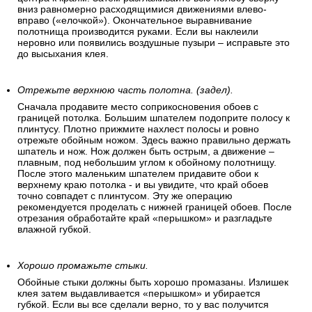
вниз равномерно расходящимися движениями влево-
вправо («елочкой»). Окончательное выравнивание
полотнища производится руками. Если вы наклеили
неровно или появились воздушные пузыри – исправьте это
до высыхания клея.
Отрежьте верхнюю часть полотна. (задел).
Сначала продавите место соприкосновения обоев с
границей потолка. Большим шпателем подоприте полосу к
плинтусу. Плотно прижмите нахлест полосы и ровно
отрежьте обойным ножом. Здесь важно правильно держать
шпатель и нож. Нож должен быть острым, а движение –
плавным, под небольшим углом к обойному полотнищу.
После этого маленьким шпателем придавите обои к
верхнему краю потолка - и вы увидите, что край обоев
точно совпадет с плинтусом. Эту же операцию
рекомендуется проделать с нижней границей обоев. После
отрезания обработайте край «перышком» и разгладьте
влажной губкой.
Хорошо промажьте стыки.
Обойные стыки должны быть хорошо промазаны. Излишек
клея затем выдавливается «перышком» и убирается
губкой. Если вы все сделали верно, то у вас получится