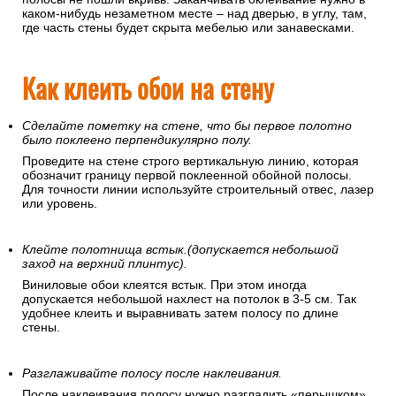
каком-нибудь незаметном месте – над дверью, в углу, там,
где часть стены будет скрыта мебелью или занавесками.
Как клеить обои на стену
Сделайте пометку на стене, что бы первое полотно
было поклеено перпендикулярно полу.
Проведите на стене строго вертикальную линию, которая
обозначит границу первой поклеенной обойной полосы.
Для точности линии используйте строительный отвес, лазер
или уровень.
Клейте полотнища встык.(допускается небольшой
заход на верхний плинтус).
Виниловые обои клеятся встык. При этом иногда
допускается небольшой нахлест на потолок в 3-5 см. Так
удобнее клеить и выравнивать затем полосу по длине
стены.
Разглаживайте полосу после наклеивания.
После наклеивания полосу нужно разгладить «перышком»