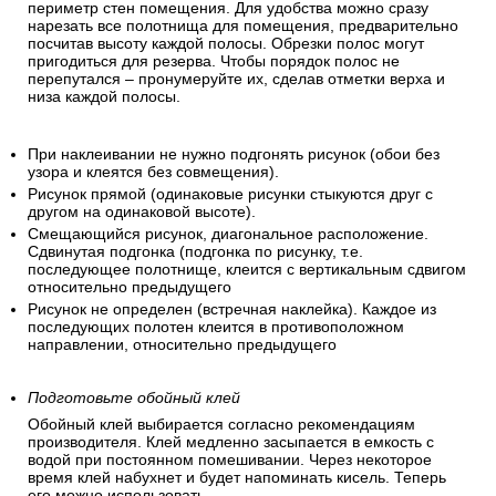
периметр стен помещения. Для удобства можно сразу
нарезать все полотнища для помещения, предварительно
посчитав высоту каждой полосы. Обрезки полос могут
пригодиться для резерва. Чтобы порядок полос не
перепутался – пронумеруйте их, сделав отметки верха и
низа каждой полосы.
При наклеивании не нужно подгонять рисунок (обои без
узора и клеятся без совмещения).
Рисунок прямой (одинаковые рисунки стыкуются друг с
другом на одинаковой высоте).
Смещающийся рисунок, диагональное расположение.
Сдвинутая подгонка (подгонка по рисунку, т.е.
последующее полотнище, клеится с вертикальным сдвигом
относительно предыдущего
Рисунок не определен (встречная наклейка). Каждое из
последующих полотен клеится в противоположном
направлении, относительно предыдущего
Подготовьте обойный клей
Обойный клей выбирается согласно рекомендациям
производителя. Клей медленно засыпается в емкость с
водой при постоянном помешивании. Через некоторое
время клей набухнет и будет напоминать кисель. Теперь
его можно использовать.