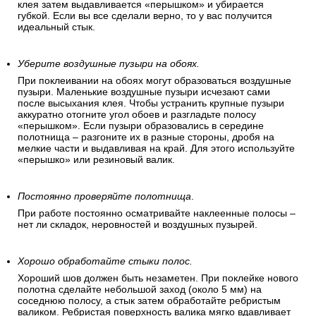
клея затем выдавливается «перышком» и убирается
губкой. Если вы все сделали верно, то у вас получится
идеальный стык.
Уберите воздушные пузыри на обоях.
При поклеивании на обоях могут образоваться воздушные
пузыри. Маленькие воздушные пузыри исчезают сами
после высыхания клея. Чтобы устранить крупные пузыри
аккуратно отогните угол обоев и разгладьте полосу
«перышком». Если пузыри образовались в середине
полотнища – разгоните их в разные стороны, дробя на
мелкие части и выдавливая на край. Для этого используйте
«перышко» или резиновый валик.
Постоянно проверяйте полотнища
.
При работе постоянно осматривайте наклеенные полосы –
нет ли складок, неровностей и воздушных пузырей.
Хорошо обработайте стыки полос.
Хороший шов должен быть незаметен. При поклейке нового
полотна сделайте небольшой заход (около 5 мм) на
соседнюю полосу, а стык затем обработайте ребристым
валиком. Ребристая поверхность валика мягко вдавливает