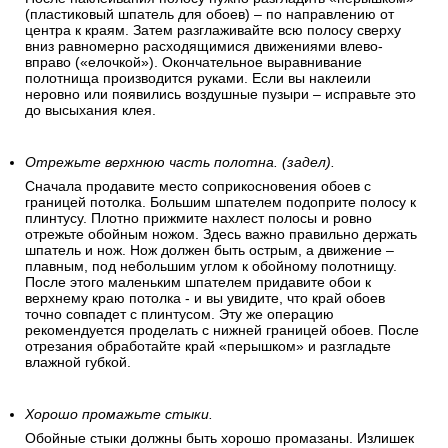
(пластиковый шпатель для обоев) – по направлению от
центра к краям. Затем разглаживайте всю полосу сверху
вниз равномерно расходящимися движениями влево-
вправо («елочкой»). Окончательное выравнивание
полотнища производится руками. Если вы наклеили
неровно или появились воздушные пузыри – исправьте это
до высыхания клея.
Отрежьте верхнюю часть полотна. (задел).
Сначала продавите место соприкосновения обоев с
границей потолка. Большим шпателем подоприте полосу к
плинтусу. Плотно прижмите нахлест полосы и ровно
отрежьте обойным ножом. Здесь важно правильно держать
шпатель и нож. Нож должен быть острым, а движение –
плавным, под небольшим углом к обойному полотнищу.
После этого маленьким шпателем придавите обои к
верхнему краю потолка - и вы увидите, что край обоев
точно совпадет с плинтусом. Эту же операцию
рекомендуется проделать с нижней границей обоев. После
отрезания обработайте край «перышком» и разгладьте
влажной губкой.
Хорошо промажьте стыки.
Обойные стыки должны быть хорошо промазаны. Излишек