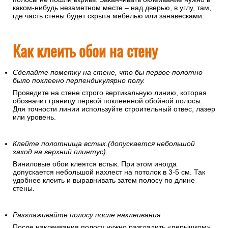
каком-нибудь незаметном месте – над дверью, в углу, там,
где часть стены будет скрыта мебелью или занавесками.
Как клеить обои на стену
Сделайте пометку на стене, что бы первое полотно
было поклеено перпендикулярно полу.
Проведите на стене строго вертикальную линию, которая
обозначит границу первой поклеенной обойной полосы.
Для точности линии используйте строительный отвес, лазер
или уровень.
Клейте полотнища встык.(допускается небольшой
заход на верхний плинтус).
Виниловые обои клеятся встык. При этом иногда
допускается небольшой нахлест на потолок в 3-5 см. Так
удобнее клеить и выравнивать затем полосу по длине
стены.
Разглаживайте полосу после наклеивания.
После наклеивания полосу нужно разгладить «перышком»