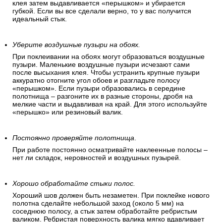
клея затем выдавливается «перышком» и убирается
губкой. Если вы все сделали верно, то у вас получится
идеальный стык.
Уберите воздушные пузыри на обоях.
При поклеивании на обоях могут образоваться воздушные
пузыри. Маленькие воздушные пузыри исчезают сами
после высыхания клея. Чтобы устранить крупные пузыри
аккуратно отогните угол обоев и разгладьте полосу
«перышком». Если пузыри образовались в середине
полотнища – разгоните их в разные стороны, дробя на
мелкие части и выдавливая на край. Для этого используйте
«перышко» или резиновый валик.
Постоянно проверяйте полотнища
.
При работе постоянно осматривайте наклеенные полосы –
нет ли складок, неровностей и воздушных пузырей.
Хорошо обработайте стыки полос.
Хороший шов должен быть незаметен. При поклейке нового
полотна сделайте небольшой заход (около 5 мм) на
соседнюю полосу, а стык затем обработайте ребристым
валиком. Ребристая поверхность валика мягко вдавливает