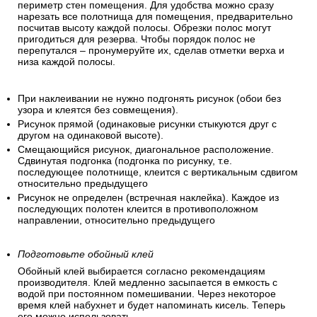
периметр стен помещения. Для удобства можно сразу
нарезать все полотнища для помещения, предварительно
посчитав высоту каждой полосы. Обрезки полос могут
пригодиться для резерва. Чтобы порядок полос не
перепутался – пронумеруйте их, сделав отметки верха и
низа каждой полосы.
При наклеивании не нужно подгонять рисунок (обои без
узора и клеятся без совмещения).
Рисунок прямой (одинаковые рисунки стыкуются друг с
другом на одинаковой высоте).
Смещающийся рисунок, диагональное расположение.
Сдвинутая подгонка (подгонка по рисунку, т.е.
последующее полотнище, клеится с вертикальным сдвигом
относительно предыдущего
Рисунок не определен (встречная наклейка). Каждое из
последующих полотен клеится в противоположном
направлении, относительно предыдущего
Подготовьте обойный клей
Обойный клей выбирается согласно рекомендациям
производителя. Клей медленно засыпается в емкость с
водой при постоянном помешивании. Через некоторое
время клей набухнет и будет напоминать кисель. Теперь
его можно использовать.