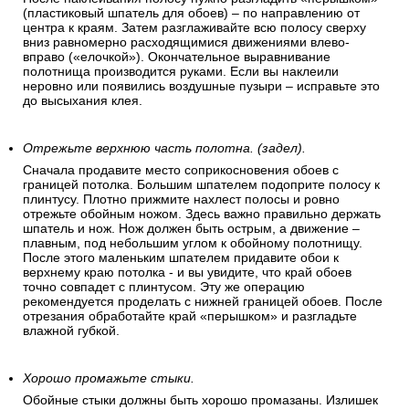
(пластиковый шпатель для обоев) – по направлению от
центра к краям. Затем разглаживайте всю полосу сверху
вниз равномерно расходящимися движениями влево-
вправо («елочкой»). Окончательное выравнивание
полотнища производится руками. Если вы наклеили
неровно или появились воздушные пузыри – исправьте это
до высыхания клея.
Отрежьте верхнюю часть полотна. (задел).
Сначала продавите место соприкосновения обоев с
границей потолка. Большим шпателем подоприте полосу к
плинтусу. Плотно прижмите нахлест полосы и ровно
отрежьте обойным ножом. Здесь важно правильно держать
шпатель и нож. Нож должен быть острым, а движение –
плавным, под небольшим углом к обойному полотнищу.
После этого маленьким шпателем придавите обои к
верхнему краю потолка - и вы увидите, что край обоев
точно совпадет с плинтусом. Эту же операцию
рекомендуется проделать с нижней границей обоев. После
отрезания обработайте край «перышком» и разгладьте
влажной губкой.
Хорошо промажьте стыки.
Обойные стыки должны быть хорошо промазаны. Излишек