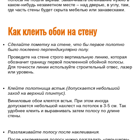
каком-нибудь незаметном месте – над дверью, в углу, там,
где часть стены будет скрыта мебелью или занавесками.
Как клеить обои на стену
Сделайте пометку на стене, что бы первое полотно
было поклеено перпендикулярно полу.
Проведите на стене строго вертикальную линию, которая
обозначит границу первой поклеенной обойной полосы.
Для точности линии используйте строительный отвес, лазер
или уровень.
Клейте полотнища встык.(допускается небольшой
заход на верхний плинтус).
Виниловые обои клеятся встык. При этом иногда
допускается небольшой нахлест на потолок в 3-5 см. Так
удобнее клеить и выравнивать затем полосу по длине
стены.
Разглаживайте полосу после наклеивания.
После наклеивания полосу нужно разгладить «перышком»