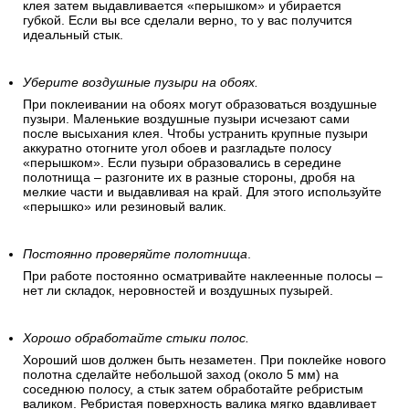
клея затем выдавливается «перышком» и убирается
губкой. Если вы все сделали верно, то у вас получится
идеальный стык.
Уберите воздушные пузыри на обоях.
При поклеивании на обоях могут образоваться воздушные
пузыри. Маленькие воздушные пузыри исчезают сами
после высыхания клея. Чтобы устранить крупные пузыри
аккуратно отогните угол обоев и разгладьте полосу
«перышком». Если пузыри образовались в середине
полотнища – разгоните их в разные стороны, дробя на
мелкие части и выдавливая на край. Для этого используйте
«перышко» или резиновый валик.
Постоянно проверяйте полотнища
.
При работе постоянно осматривайте наклеенные полосы –
нет ли складок, неровностей и воздушных пузырей.
Хорошо обработайте стыки полос.
Хороший шов должен быть незаметен. При поклейке нового
полотна сделайте небольшой заход (около 5 мм) на
соседнюю полосу, а стык затем обработайте ребристым
валиком. Ребристая поверхность валика мягко вдавливает