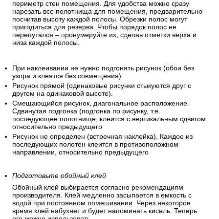
периметр стен помещения. Для удобства можно сразу
нарезать все полотнища для помещения, предварительно
посчитав высоту каждой полосы. Обрезки полос могут
пригодиться для резерва. Чтобы порядок полос не
перепутался – пронумеруйте их, сделав отметки верха и
низа каждой полосы.
При наклеивании не нужно подгонять рисунок (обои без
узора и клеятся без совмещения).
Рисунок прямой (одинаковые рисунки стыкуются друг с
другом на одинаковой высоте).
Смещающийся рисунок, диагональное расположение.
Сдвинутая подгонка (подгонка по рисунку, т.е.
последующее полотнище, клеится с вертикальным сдвигом
относительно предыдущего
Рисунок не определен (встречная наклейка). Каждое из
последующих полотен клеится в противоположном
направлении, относительно предыдущего
Подготовьте обойный клей
Обойный клей выбирается согласно рекомендациям
производителя. Клей медленно засыпается в емкость с
водой при постоянном помешивании. Через некоторое
время клей набухнет и будет напоминать кисель. Теперь
его можно использовать.