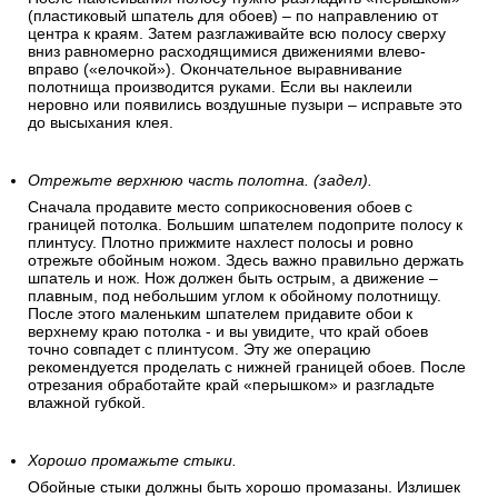
(пластиковый шпатель для обоев) – по направлению от
центра к краям. Затем разглаживайте всю полосу сверху
вниз равномерно расходящимися движениями влево-
вправо («елочкой»). Окончательное выравнивание
полотнища производится руками. Если вы наклеили
неровно или появились воздушные пузыри – исправьте это
до высыхания клея.
Отрежьте верхнюю часть полотна. (задел).
Сначала продавите место соприкосновения обоев с
границей потолка. Большим шпателем подоприте полосу к
плинтусу. Плотно прижмите нахлест полосы и ровно
отрежьте обойным ножом. Здесь важно правильно держать
шпатель и нож. Нож должен быть острым, а движение –
плавным, под небольшим углом к обойному полотнищу.
После этого маленьким шпателем придавите обои к
верхнему краю потолка - и вы увидите, что край обоев
точно совпадет с плинтусом. Эту же операцию
рекомендуется проделать с нижней границей обоев. После
отрезания обработайте край «перышком» и разгладьте
влажной губкой.
Хорошо промажьте стыки.
Обойные стыки должны быть хорошо промазаны. Излишек