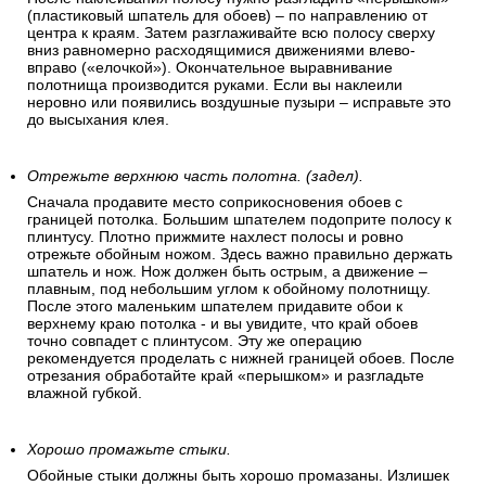
(пластиковый шпатель для обоев) – по направлению от
центра к краям. Затем разглаживайте всю полосу сверху
вниз равномерно расходящимися движениями влево-
вправо («елочкой»). Окончательное выравнивание
полотнища производится руками. Если вы наклеили
неровно или появились воздушные пузыри – исправьте это
до высыхания клея.
Отрежьте верхнюю часть полотна. (задел).
Сначала продавите место соприкосновения обоев с
границей потолка. Большим шпателем подоприте полосу к
плинтусу. Плотно прижмите нахлест полосы и ровно
отрежьте обойным ножом. Здесь важно правильно держать
шпатель и нож. Нож должен быть острым, а движение –
плавным, под небольшим углом к обойному полотнищу.
После этого маленьким шпателем придавите обои к
верхнему краю потолка - и вы увидите, что край обоев
точно совпадет с плинтусом. Эту же операцию
рекомендуется проделать с нижней границей обоев. После
отрезания обработайте край «перышком» и разгладьте
влажной губкой.
Хорошо промажьте стыки.
Обойные стыки должны быть хорошо промазаны. Излишек