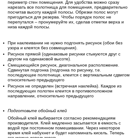
периметр стен помещения. Для удобства можно сразу
нарезать все полотнища для помещения, предварительно
посчитав высоту каждой полосы. Обрезки полос могут
пригодиться для резерва. Чтобы порядок полос не
перепутался – пронумеруйте их, сделав отметки верха и
низа каждой полосы.
При наклеивании не нужно подгонять рисунок (обои без
узора и клеятся без совмещения).
Рисунок прямой (одинаковые рисунки стыкуются друг с
другом на одинаковой высоте).
Смещающийся рисунок, диагональное расположение.
Сдвинутая подгонка (подгонка по рисунку, т.е.
последующее полотнище, клеится с вертикальным сдвигом
относительно предыдущего
Рисунок не определен (встречная наклейка). Каждое из
последующих полотен клеится в противоположном
направлении, относительно предыдущего
Подготовьте обойный клей
Обойный клей выбирается согласно рекомендациям
производителя. Клей медленно засыпается в емкость с
водой при постоянном помешивании. Через некоторое
время клей набухнет и будет напоминать кисель. Теперь
его можно использовать.