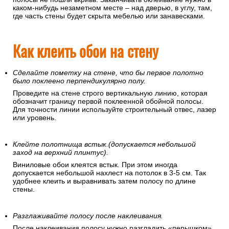
каком-нибудь незаметном месте – над дверью, в углу, там,
где часть стены будет скрыта мебелью или занавесками.
Как клеить обои на стену
Сделайте пометку на стене, что бы первое полотно
было поклеено перпендикулярно полу.
Проведите на стене строго вертикальную линию, которая
обозначит границу первой поклеенной обойной полосы.
Для точности линии используйте строительный отвес, лазер
или уровень.
Клейте полотнища встык.(допускается небольшой
заход на верхний плинтус).
Виниловые обои клеятся встык. При этом иногда
допускается небольшой нахлест на потолок в 3-5 см. Так
удобнее клеить и выравнивать затем полосу по длине
стены.
Разглаживайте полосу после наклеивания.
После наклеивания полосу нужно разгладить «перышком»