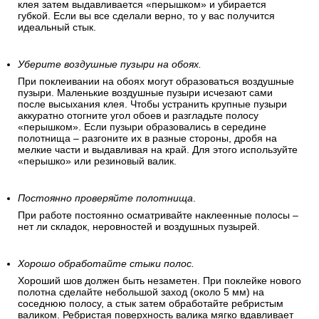
клея затем выдавливается «перышком» и убирается
губкой. Если вы все сделали верно, то у вас получится
идеальный стык.
Уберите воздушные пузыри на обоях.
При поклеивании на обоях могут образоваться воздушные
пузыри. Маленькие воздушные пузыри исчезают сами
после высыхания клея. Чтобы устранить крупные пузыри
аккуратно отогните угол обоев и разгладьте полосу
«перышком». Если пузыри образовались в середине
полотнища – разгоните их в разные стороны, дробя на
мелкие части и выдавливая на край. Для этого используйте
«перышко» или резиновый валик.
Постоянно проверяйте полотнища
.
При работе постоянно осматривайте наклеенные полосы –
нет ли складок, неровностей и воздушных пузырей.
Хорошо обработайте стыки полос.
Хороший шов должен быть незаметен. При поклейке нового
полотна сделайте небольшой заход (около 5 мм) на
соседнюю полосу, а стык затем обработайте ребристым
валиком. Ребристая поверхность валика мягко вдавливает