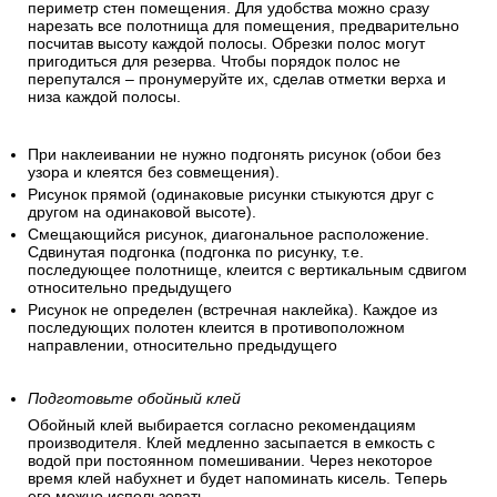
периметр стен помещения. Для удобства можно сразу
нарезать все полотнища для помещения, предварительно
посчитав высоту каждой полосы. Обрезки полос могут
пригодиться для резерва. Чтобы порядок полос не
перепутался – пронумеруйте их, сделав отметки верха и
низа каждой полосы.
При наклеивании не нужно подгонять рисунок (обои без
узора и клеятся без совмещения).
Рисунок прямой (одинаковые рисунки стыкуются друг с
другом на одинаковой высоте).
Смещающийся рисунок, диагональное расположение.
Сдвинутая подгонка (подгонка по рисунку, т.е.
последующее полотнище, клеится с вертикальным сдвигом
относительно предыдущего
Рисунок не определен (встречная наклейка). Каждое из
последующих полотен клеится в противоположном
направлении, относительно предыдущего
Подготовьте обойный клей
Обойный клей выбирается согласно рекомендациям
производителя. Клей медленно засыпается в емкость с
водой при постоянном помешивании. Через некоторое
время клей набухнет и будет напоминать кисель. Теперь
его можно использовать.