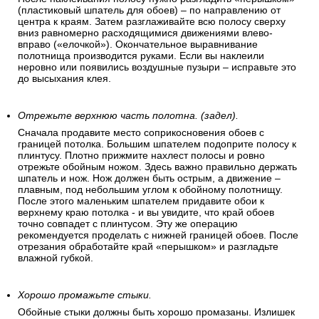
(пластиковый шпатель для обоев) – по направлению от
центра к краям. Затем разглаживайте всю полосу сверху
вниз равномерно расходящимися движениями влево-
вправо («елочкой»). Окончательное выравнивание
полотнища производится руками. Если вы наклеили
неровно или появились воздушные пузыри – исправьте это
до высыхания клея.
Отрежьте верхнюю часть полотна. (задел).
Сначала продавите место соприкосновения обоев с
границей потолка. Большим шпателем подоприте полосу к
плинтусу. Плотно прижмите нахлест полосы и ровно
отрежьте обойным ножом. Здесь важно правильно держать
шпатель и нож. Нож должен быть острым, а движение –
плавным, под небольшим углом к обойному полотнищу.
После этого маленьким шпателем придавите обои к
верхнему краю потолка - и вы увидите, что край обоев
точно совпадет с плинтусом. Эту же операцию
рекомендуется проделать с нижней границей обоев. После
отрезания обработайте край «перышком» и разгладьте
влажной губкой.
Хорошо промажьте стыки.
Обойные стыки должны быть хорошо промазаны. Излишек