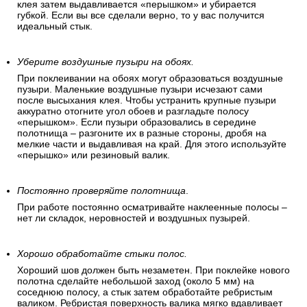
клея затем выдавливается «перышком» и убирается
губкой. Если вы все сделали верно, то у вас получится
идеальный стык.
Уберите воздушные пузыри на обоях.
При поклеивании на обоях могут образоваться воздушные
пузыри. Маленькие воздушные пузыри исчезают сами
после высыхания клея. Чтобы устранить крупные пузыри
аккуратно отогните угол обоев и разгладьте полосу
«перышком». Если пузыри образовались в середине
полотнища – разгоните их в разные стороны, дробя на
мелкие части и выдавливая на край. Для этого используйте
«перышко» или резиновый валик.
Постоянно проверяйте полотнища
.
При работе постоянно осматривайте наклеенные полосы –
нет ли складок, неровностей и воздушных пузырей.
Хорошо обработайте стыки полос.
Хороший шов должен быть незаметен. При поклейке нового
полотна сделайте небольшой заход (около 5 мм) на
соседнюю полосу, а стык затем обработайте ребристым
валиком. Ребристая поверхность валика мягко вдавливает