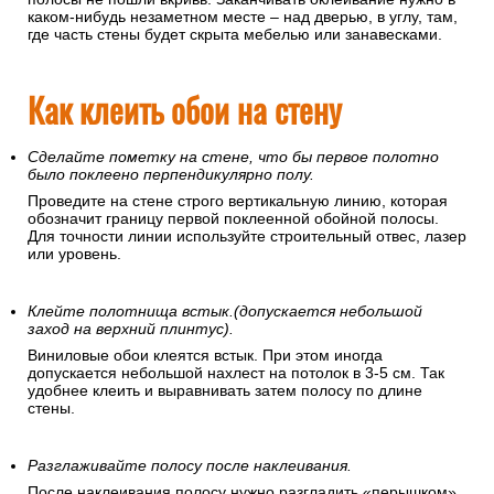
каком-нибудь незаметном месте – над дверью, в углу, там,
где часть стены будет скрыта мебелью или занавесками.
Как клеить обои на стену
Сделайте пометку на стене, что бы первое полотно
было поклеено перпендикулярно полу.
Проведите на стене строго вертикальную линию, которая
обозначит границу первой поклеенной обойной полосы.
Для точности линии используйте строительный отвес, лазер
или уровень.
Клейте полотнища встык.(допускается небольшой
заход на верхний плинтус).
Виниловые обои клеятся встык. При этом иногда
допускается небольшой нахлест на потолок в 3-5 см. Так
удобнее клеить и выравнивать затем полосу по длине
стены.
Разглаживайте полосу после наклеивания.
После наклеивания полосу нужно разгладить «перышком»