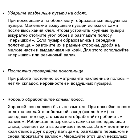
Уберите воздушные пузыри на обоях.
При поклеивании на обоях могут образоваться воздушные
пузыри. Маленькие воздушные пузыри исчезают сами
после высыхания клея. Чтобы устранить крупные пузыри
аккуратно отогните угол обоев и разгладьте полосу
«перышком». Если пузыри образовались в середине
полотнища – разгоните их в разные стороны, дробя на
мелкие части и выдавливая на край. Для этого используйте
«перышко» или резиновый валик.
Постоянно проверяйте полотнища
.
При работе постоянно осматривайте наклеенные полосы –
нет ли складок, неровностей и воздушных пузырей.
Хорошо обработайте стыки полос.
Хороший шов должен быть незаметен. При поклейке нового
полотна сделайте небольшой заход (около 5 мм) на
соседнюю полосу, а стык затем обработайте ребристым
валиком. Ребристая поверхность валика мягко вдавливает
стыки, сминает их и выравнивает полосы. Затем подтяните
края стыков друг к другу пальцами, разгладьте перышком и
снова прокатайте валиком. Чередуйте этот цикл несколько