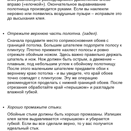
вправо («елочкой»). Окончательное выравнивание
полотнища производится руками. Если вы наклеили
неровно или появились воздушные пузыри – исправьте это
до высыхания клея.
Отрежьте верхнюю часть полотна. (задел).
Сначала продавите место соприкосновения обоев с
границей потолка. Большим шпателем подоприте полосу к
плинтусу. Плотно прижмите нахлест полосы и ровно
отрежьте обойным ножом. Здесь важно правильно держать
шпатель и нож. Нож должен быть острым, а движение –
плавным, под небольшим углом к обойному полотнищу.
После этого маленьким шпателем придавите обои к
верхнему краю потолка - и вы увидите, что край обоев
точно совпадет с плинтусом. Эту же операцию
рекомендуется проделать с нижней границей обоев. После
отрезания обработайте край «перышком» и разгладьте
влажной губкой.
Хорошо промажьте стыки.
Обойные стыки должны быть хорошо промазаны. Излишек
клея затем выдавливается «перышком» и убирается
губкой. Если вы все сделали верно, то у вас получится
идеальный стык.