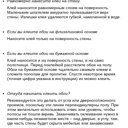
Равномерно нанесите клей на стену.
Клей наносится равномерным слоем на поверхность.
Маленьким шпателем аккуратно промазывается верх
стены. Излишки клея удаляются губкой, намоченной в воде.
Если вы клеите обои на флизелиновой основе
Наносите клей только на поверхность стены.
Е
сли вы клеите обои на бумажной основе
Клей наносится и на поверхность стены, и на само
полотнище. Перед поклейкой расстелите обои на полу.
Обои на бумажной основе тщательно смажьте клеем и
сложите пополам для пропитки. Спустя некоторое время
(точная цифра указана в инструкции) их можно клеить.
Откуда начинать клеить обои?
Рекомендуется это делать от угла или дверного/оконного
проемов, поскольку эти линии перпендикулярны полу. При
этом желательно использовать отвес или уровень, чтобы
полосы не пошли вкривь. Заканчивать оклеивание нужно в
каком-нибудь незаметном месте – над дверью, в углу, там,
где часть стены будет скрыта мебелью или занавесками.