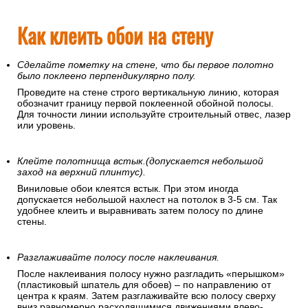
Как клеить обои на стену
Сделайте пометку на стене, что бы первое полотно
было поклеено перпендикулярно полу.
Проведите на стене строго вертикальную линию, которая
обозначит границу первой поклеенной обойной полосы.
Для точности линии используйте строительный отвес, лазер
или уровень.
Клейте полотнища встык.(допускается небольшой
заход на верхний плинтус).
Виниловые обои клеятся встык. При этом иногда
допускается небольшой нахлест на потолок в 3-5 см. Так
удобнее клеить и выравнивать затем полосу по длине
стены.
Разглаживайте полосу после наклеивания.
После наклеивания полосу нужно разгладить «перышком»
(пластиковый шпатель для обоев) – по направлению от
центра к краям. Затем разглаживайте всю полосу сверху
вниз равномерно расходящимися движениями влево-