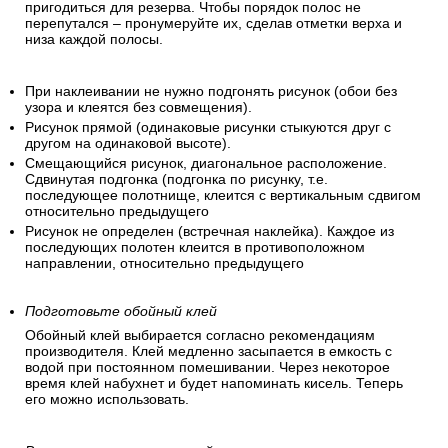
пригодиться для резерва. Чтобы порядок полос не
перепутался – пронумеруйте их, сделав отметки верха и
низа каждой полосы.
При наклеивании не нужно подгонять рисунок (обои без
узора и клеятся без совмещения).
Рисунок прямой (одинаковые рисунки стыкуются друг с
другом на одинаковой высоте).
Смещающийся рисунок, диагональное расположение.
Сдвинутая подгонка (подгонка по рисунку, т.е.
последующее полотнище, клеится с вертикальным сдвигом
относительно предыдущего
Рисунок не определен (встречная наклейка). Каждое из
последующих полотен клеится в противоположном
направлении, относительно предыдущего
Подготовьте обойный клей
Обойный клей выбирается согласно рекомендациям
производителя. Клей медленно засыпается в емкость с
водой при постоянном помешивании. Через некоторое
время клей набухнет и будет напоминать кисель. Теперь
его можно использовать.