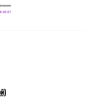
мпании.
8-48-87
ой)