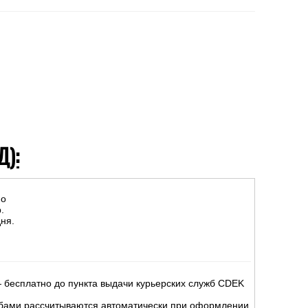
Д):
но
.
ня.
 бесплатно до пункта выдачи курьерских служб CDEK
жбами рассчитываются автоматически при оформлении