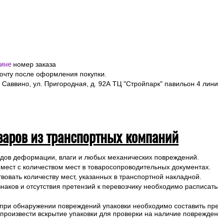
ине
номер заказа
почту после оформления покупки.
 Саввино, ул. Пригородная, д. 92А ТЦ "Стройпарк" павильон 4 лини
варов из транспортных компаний
ледов деформации, влаги и любых механических повреждений.
 мест с количеством мест в товаросопроводительных документах.
вовать количеству мест, указанных в транспортной накладной.
наков и отсутствия претензий к перевозчику необходимо расписатьс
 при обнаружении повреждений упаковки необходимо составить прет
е произвести вскрытие упаковки для проверки на наличие поврежде