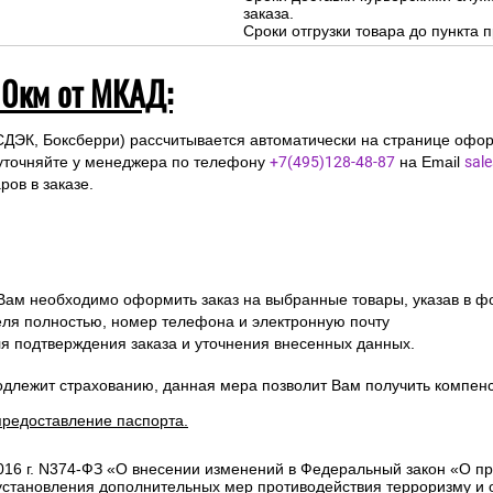
заказа.
Сроки отгрузки товара до пункта п
10км от МКАД:
СДЭК, Боксберри) рассчитывается автоматически на странице офор
уточняйте у менеджера по телефону
+7(495)128-48-87
на Email
sal
ов в заказе.
 Вам необходимо оформить заказ на выбранные товары, указав в ф
ля полностью, номер телефона и электронную почту
ля подтверждения заказа и уточнения внесенных данных.
одлежит страхованию, данная мера позволит Вам получить компен
предоставление паспорта.
2016 г. N374-ФЗ «О внесении изменений в Федеральный закон «О п
 установления дополнительных мер противодействия терроризму и