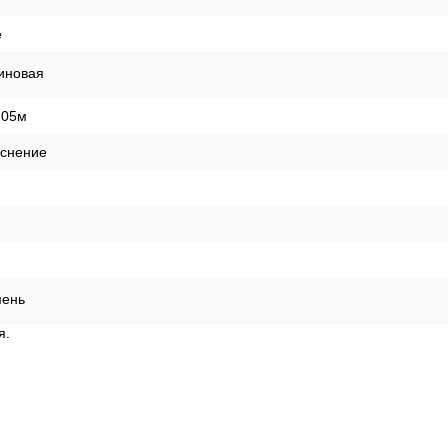
е
иновая
,05м
иснение
мень
я.