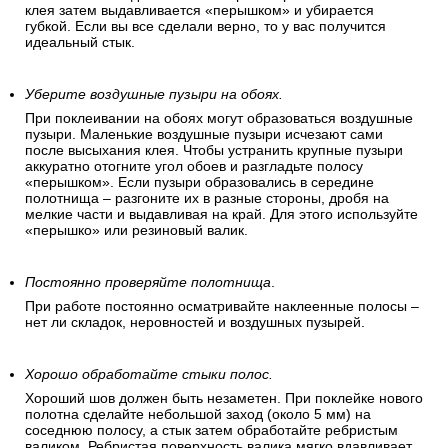
клея затем выдавливается «перышком» и убирается
губкой. Если вы все сделали верно, то у вас получится
идеальный стык.
Уберите воздушные пузыри на обоях.
При поклеивании на обоях могут образоваться воздушные
пузыри. Маленькие воздушные пузыри исчезают сами
после высыхания клея. Чтобы устранить крупные пузыри
аккуратно отогните угол обоев и разгладьте полосу
«перышком». Если пузыри образовались в середине
полотнища – разгоните их в разные стороны, дробя на
мелкие части и выдавливая на край. Для этого используйте
«перышко» или резиновый валик.
Постоянно проверяйте полотнища
.
При работе постоянно осматривайте наклеенные полосы –
нет ли складок, неровностей и воздушных пузырей.
Хорошо обработайте стыки полос.
Хороший шов должен быть незаметен. При поклейке нового
полотна сделайте небольшой заход (около 5 мм) на
соседнюю полосу, а стык затем обработайте ребристым
валиком. Ребристая поверхность валика мягко вдавливает