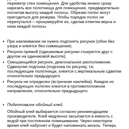
периметр стен помещения. Для удобства можно сразу
нарезать все полотнища для помещения, предварительно
посчитав высоту каждой полосы. Обрезки полос могут
пригодиться для резерва. Чтобы порядок полос не
перепутался – пронумеруйте их, сделав отметки верха и
низа каждой полосы.
При наклеивании не нужно подгонять рисунок (обои без
узора и клеятся без совмещения).
Рисунок прямой (одинаковые рисунки стыкуются друг с
другом на одинаковой высоте).
Смещающийся рисунок, диагональное расположение.
Сдвинутая подгонка (подгонка по рисунку, т.е.
последующее полотнище, клеится с вертикальным сдвигом
относительно предыдущего
Рисунок не определен (встречная наклейка). Каждое из
последующих полотен клеится в противоположном
направлении, относительно предыдущего
Подготовьте обойный клей
Обойный клей выбирается согласно рекомендациям
производителя. Клей медленно засыпается в емкость с
водой при постоянном помешивании. Через некоторое
время клей набухнет и будет напоминать кисель. Теперь