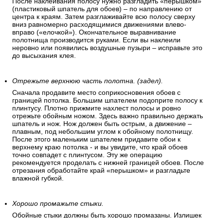
После наклеивания полосу нужно разгладить «перышком»
(пластиковый шпатель для обоев) – по направлению от
центра к краям. Затем разглаживайте всю полосу сверху
вниз равномерно расходящимися движениями влево-
вправо («елочкой»). Окончательное выравнивание
полотнища производится руками. Если вы наклеили
неровно или появились воздушные пузыри – исправьте это
до высыхания клея.
Отрежьте верхнюю часть полотна. (задел).
Сначала продавите место соприкосновения обоев с
границей потолка. Большим шпателем подоприте полосу к
плинтусу. Плотно прижмите нахлест полосы и ровно
отрежьте обойным ножом. Здесь важно правильно держать
шпатель и нож. Нож должен быть острым, а движение –
плавным, под небольшим углом к обойному полотнищу.
После этого маленьким шпателем придавите обои к
верхнему краю потолка - и вы увидите, что край обоев
точно совпадет с плинтусом. Эту же операцию
рекомендуется проделать с нижней границей обоев. После
отрезания обработайте край «перышком» и разгладьте
влажной губкой.
Хорошо промажьте стыки.
Обойные стыки должны быть хорошо промазаны. Излишек