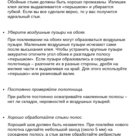
Обойные стыки должны быть хорошо промазаны. Излишек
клея затем выдавливается «перышком» и убирается
губкой. Если вы все сделали верно, то у вас получится
идеальный стык.
Уберите воздушные пузыри на обоях.
При поклеивании на обоях могут образоваться воздушные
пузыри. Маленькие воздушные пузыри исчезают сами
после высыхания клея. Чтобы устранить крупные пузыри
аккуратно отогните угол обоев и разгладьте полосу
«перышком». Если пузыри образовались в середине
полотнища – разгоните их в разные стороны, дробя на
мелкие части и выдавливая на край. Для этого используйте
«перышко» или резиновый валик.
Постоянно проверяйте полотнища
.
При работе постоянно осматривайте наклеенные полосы –
нет ли складок, неровностей и воздушных пузырей.
Хорошо обработайте стыки полос.
Хороший шов должен быть незаметен. При поклейке нового
полотна сделайте небольшой заход (около 5 мм) на
соседнюю полосу, а стык затем обработайте ребристым