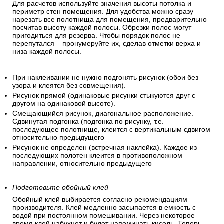
Для расчетов используйте значения высоты потолка и
периметр стен помещения. Для удобства можно сразу
нарезать все полотнища для помещения, предварительно
посчитав высоту каждой полосы. Обрезки полос могут
пригодиться для резерва. Чтобы порядок полос не
перепутался – пронумеруйте их, сделав отметки верха и
низа каждой полосы.
При наклеивании не нужно подгонять рисунок (обои без
узора и клеятся без совмещения).
Рисунок прямой (одинаковые рисунки стыкуются друг с
другом на одинаковой высоте).
Смещающийся рисунок, диагональное расположение.
Сдвинутая подгонка (подгонка по рисунку, т.е.
последующее полотнище, клеится с вертикальным сдвигом
относительно предыдущего
Рисунок не определен (встречная наклейка). Каждое из
последующих полотен клеится в противоположном
направлении, относительно предыдущего
Подготовьте обойный клей
Обойный клей выбирается согласно рекомендациям
производителя. Клей медленно засыпается в емкость с
водой при постоянном помешивании. Через некоторое
время клей набухнет и будет напоминать кисель. Теперь