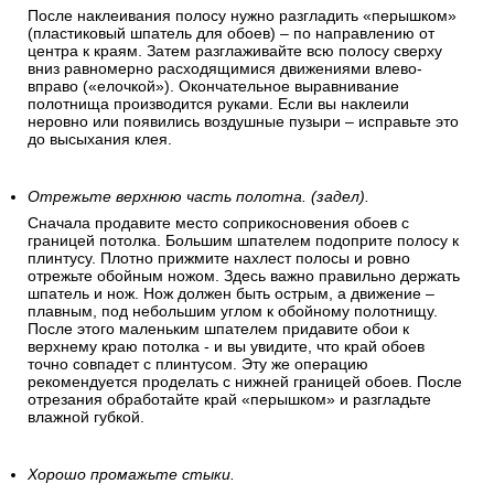
После наклеивания полосу нужно разгладить «перышком»
(пластиковый шпатель для обоев) – по направлению от
центра к краям. Затем разглаживайте всю полосу сверху
вниз равномерно расходящимися движениями влево-
вправо («елочкой»). Окончательное выравнивание
полотнища производится руками. Если вы наклеили
неровно или появились воздушные пузыри – исправьте это
до высыхания клея.
Отрежьте верхнюю часть полотна. (задел).
Сначала продавите место соприкосновения обоев с
границей потолка. Большим шпателем подоприте полосу к
плинтусу. Плотно прижмите нахлест полосы и ровно
отрежьте обойным ножом. Здесь важно правильно держать
шпатель и нож. Нож должен быть острым, а движение –
плавным, под небольшим углом к обойному полотнищу.
После этого маленьким шпателем придавите обои к
верхнему краю потолка - и вы увидите, что край обоев
точно совпадет с плинтусом. Эту же операцию
рекомендуется проделать с нижней границей обоев. После
отрезания обработайте край «перышком» и разгладьте
влажной губкой.
Хорошо промажьте стыки.