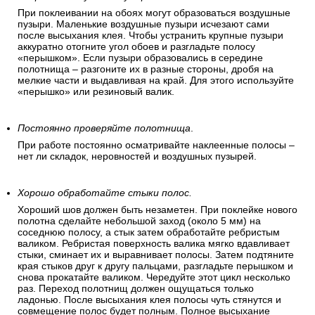
При поклеивании на обоях могут образоваться воздушные
пузыри. Маленькие воздушные пузыри исчезают сами
после высыхания клея. Чтобы устранить крупные пузыри
аккуратно отогните угол обоев и разгладьте полосу
«перышком». Если пузыри образовались в середине
полотнища – разгоните их в разные стороны, дробя на
мелкие части и выдавливая на край. Для этого используйте
«перышко» или резиновый валик.
Постоянно проверяйте полотнища
.
При работе постоянно осматривайте наклеенные полосы –
нет ли складок, неровностей и воздушных пузырей.
Хорошо обработайте стыки полос.
Хороший шов должен быть незаметен. При поклейке нового
полотна сделайте небольшой заход (около 5 мм) на
соседнюю полосу, а стык затем обработайте ребристым
валиком. Ребристая поверхность валика мягко вдавливает
стыки, сминает их и выравнивает полосы. Затем подтяните
края стыков друг к другу пальцами, разгладьте перышком и
снова прокатайте валиком. Чередуйте этот цикл несколько
раз. Переход полотнищ должен ощущаться только
ладонью. После высыхания клея полосы чуть стянутся и
совмещение полос будет полным. Полное высыхание