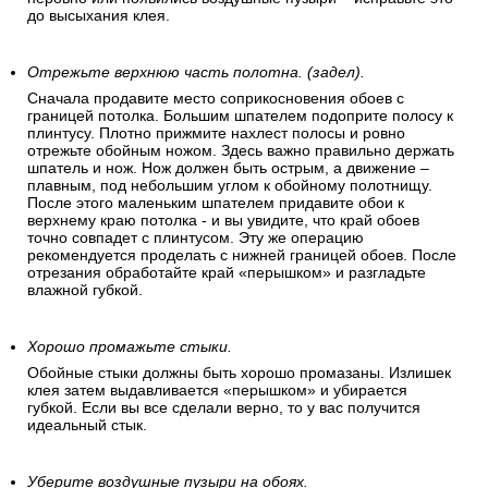
до высыхания клея.
Отрежьте верхнюю часть полотна. (задел).
Сначала продавите место соприкосновения обоев с
границей потолка. Большим шпателем подоприте полосу к
плинтусу. Плотно прижмите нахлест полосы и ровно
отрежьте обойным ножом. Здесь важно правильно держать
шпатель и нож. Нож должен быть острым, а движение –
плавным, под небольшим углом к обойному полотнищу.
После этого маленьким шпателем придавите обои к
верхнему краю потолка - и вы увидите, что край обоев
точно совпадет с плинтусом. Эту же операцию
рекомендуется проделать с нижней границей обоев. После
отрезания обработайте край «перышком» и разгладьте
влажной губкой.
Хорошо промажьте стыки.
Обойные стыки должны быть хорошо промазаны. Излишек
клея затем выдавливается «перышком» и убирается
губкой. Если вы все сделали верно, то у вас получится
идеальный стык.
Уберите воздушные пузыри на обоях.