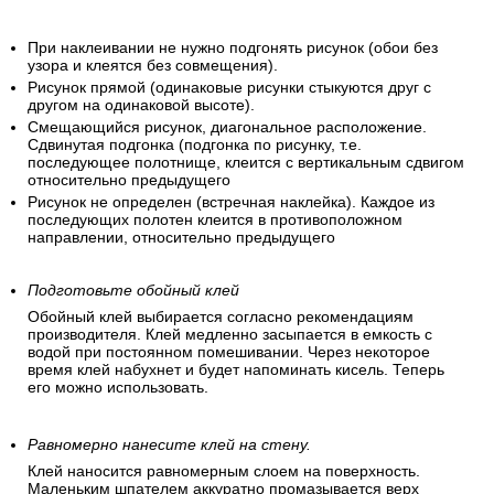
При наклеивании не нужно подгонять рисунок (обои без
узора и клеятся без совмещения).
Рисунок прямой (одинаковые рисунки стыкуются друг с
другом на одинаковой высоте).
Смещающийся рисунок, диагональное расположение.
Сдвинутая подгонка (подгонка по рисунку, т.е.
последующее полотнище, клеится с вертикальным сдвигом
относительно предыдущего
Рисунок не определен (встречная наклейка). Каждое из
последующих полотен клеится в противоположном
направлении, относительно предыдущего
Подготовьте обойный клей
Обойный клей выбирается согласно рекомендациям
производителя. Клей медленно засыпается в емкость с
водой при постоянном помешивании. Через некоторое
время клей набухнет и будет напоминать кисель. Теперь
его можно использовать.
Равномерно нанесите клей на стену.
Клей наносится равномерным слоем на поверхность.
Маленьким шпателем аккуратно промазывается верх