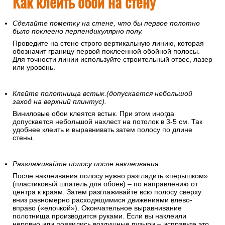
Как клеить обои на стену
Сделайте пометку на стене, что бы первое полотно
было поклеено перпендикулярно полу.
Проведите на стене строго вертикальную линию, которая
обозначит границу первой поклеенной обойной полосы.
Для точности линии используйте строительный отвес, лазер
или уровень.
Клейте полотнища встык.(допускается небольшой
заход на верхний плинтус).
Виниловые обои клеятся встык. При этом иногда
допускается небольшой нахлест на потолок в 3-5 см. Так
удобнее клеить и выравнивать затем полосу по длине
стены.
Разглаживайте полосу после наклеивания.
После наклеивания полосу нужно разгладить «перышком»
(пластиковый шпатель для обоев) – по направлению от
центра к краям. Затем разглаживайте всю полосу сверху
вниз равномерно расходящимися движениями влево-
вправо («елочкой»). Окончательное выравнивание
полотнища производится руками. Если вы наклеили
неровно или появились воздушные пузыри – исправьте это