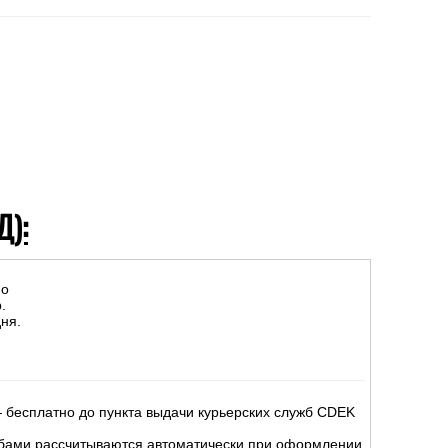
Д):
но
.
ня.
 бесплатно до пункта выдачи курьерских служб CDEK
жбами рассчитываются автоматически при оформлении