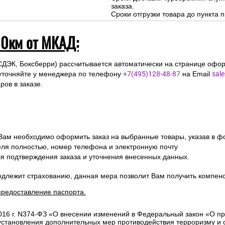
заказа.
Сроки отгрузки товара до пункта п
10км от МКАД:
СДЭК, Боксберри) рассчитывается автоматически на странице офор
уточняйте у менеджера по телефону
+7(495)128-48-87
на Email
sal
ов в заказе.
 Вам необходимо оформить заказ на выбранные товары, указав в ф
ля полностью, номер телефона и электронную почту
ля подтверждения заказа и уточнения внесенных данных.
одлежит страхованию, данная мера позволит Вам получить компен
предоставление паспорта.
2016 г. N374-ФЗ «О внесении изменений в Федеральный закон «О п
 установления дополнительных мер противодействия терроризму и