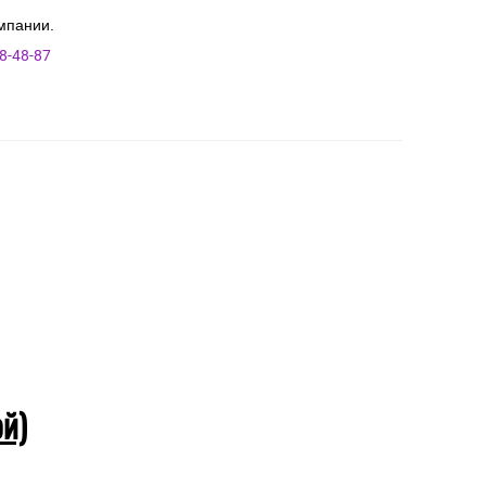
мпании.
8-48-87
ой)