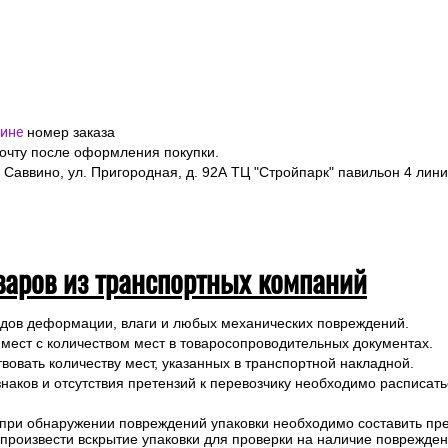
ине
номер заказа
почту после оформления покупки.
 Саввино, ул. Пригородная, д. 92А ТЦ "Стройпарк" павильон 4 лини
варов из транспортных компаний
ледов деформации, влаги и любых механических повреждений.
 мест с количеством мест в товаросопроводительных документах.
вовать количеству мест, указанных в транспортной накладной.
наков и отсутствия претензий к перевозчику необходимо расписатьс
 при обнаружении повреждений упаковки необходимо составить прет
е произвести вскрытие упаковки для проверки на наличие поврежде