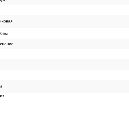
е
иновая
,05м
иснение
й
ия.