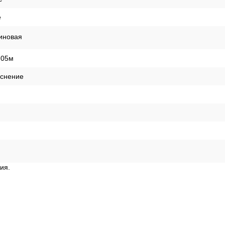
е
иновая
,05м
иснение
ия.