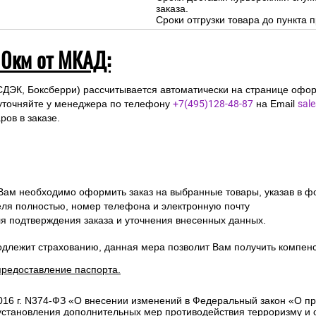
заказа.
Сроки отгрузки товара до пункта п
10км от МКАД:
СДЭК, Боксберри) рассчитывается автоматически на странице офор
уточняйте у менеджера по телефону
+7(495)128-48-87
на Email
sal
ов в заказе.
 Вам необходимо оформить заказ на выбранные товары, указав в ф
ля полностью, номер телефона и электронную почту
ля подтверждения заказа и уточнения внесенных данных.
одлежит страхованию, данная мера позволит Вам получить компен
предоставление паспорта.
2016 г. N374-ФЗ «О внесении изменений в Федеральный закон «О п
 установления дополнительных мер противодействия терроризму и