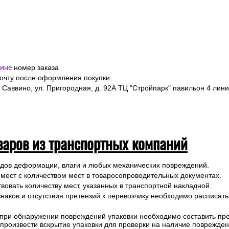
ине
номер заказа
почту после оформления покупки.
 Саввино, ул. Пригородная, д. 92А ТЦ "Стройпарк" павильон 4 лини
варов из транспортных компаний
ледов деформации, влаги и любых механических повреждений.
 мест с количеством мест в товаросопроводительных документах.
вовать количеству мест, указанных в транспортной накладной.
наков и отсутствия претензий к перевозчику необходимо расписатьс
 при обнаружении повреждений упаковки необходимо составить прет
е произвести вскрытие упаковки для проверки на наличие поврежде