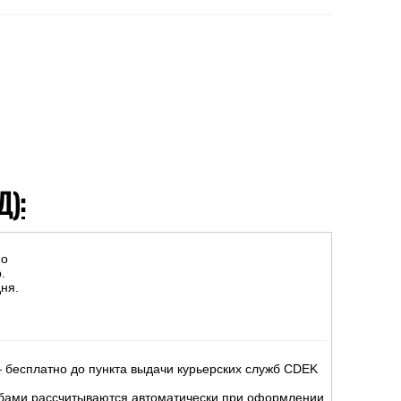
Д):
но
.
ня.
 бесплатно до пункта выдачи курьерских служб CDEK
жбами рассчитываются автоматически при оформлении