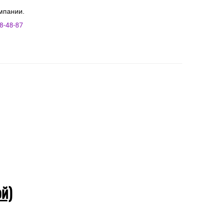
мпании.
8-48-87
ой)