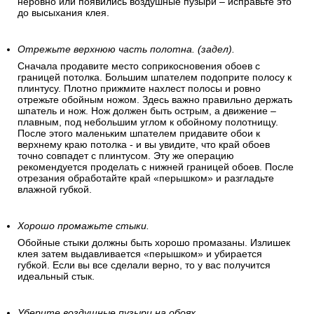
неровно или появились воздушные пузыри – исправьте это
до высыхания клея.
Отрежьте верхнюю часть полотна. (задел).
Сначала продавите место соприкосновения обоев с
границей потолка. Большим шпателем подоприте полосу к
плинтусу. Плотно прижмите нахлест полосы и ровно
отрежьте обойным ножом. Здесь важно правильно держать
шпатель и нож. Нож должен быть острым, а движение –
плавным, под небольшим углом к обойному полотнищу.
После этого маленьким шпателем придавите обои к
верхнему краю потолка - и вы увидите, что край обоев
точно совпадет с плинтусом. Эту же операцию
рекомендуется проделать с нижней границей обоев. После
отрезания обработайте край «перышком» и разгладьте
влажной губкой.
Хорошо промажьте стыки.
Обойные стыки должны быть хорошо промазаны. Излишек
клея затем выдавливается «перышком» и убирается
губкой. Если вы все сделали верно, то у вас получится
идеальный стык.
Уберите воздушные пузыри на обоях.