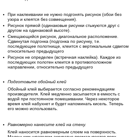
При наклеивании не нужно подгонять рисунок (обои без
узора и клеятся без совмещения).
Рисунок прямой (одинаковые рисунки стыкуются друг с
другом на одинаковой высоте).
Смещающийся рисунок, диагональное расположение.
Сдвинутая подгонка (подгонка по рисунку, т.е.
последующее полотнище, клеится с вертикальным сдвигом
относительно предыдущего
Рисунок не определен (встречная наклейка). Каждое из
последующих полотен клеится в противоположном
направлении, относительно предыдущего
Подготовьте обойный клей
Обойный клей выбирается согласно рекомендациям
производителя. Клей медленно засыпается в емкость с
водой при постоянном помешивании. Через некоторое
время клей набухнет и будет напоминать кисель. Теперь
его можно использовать.
Равномерно нанесите клей на стену.
Клей наносится равномерным слоем на поверхность.
Маленьким шпателем аккуратно промазывается верх