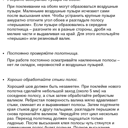
При поклеивании на обоях могут образоваться воздушные
пузыри. Маленькие воздушные пузыри исчезают сами
после высыхания клея. Чтобы устранить крупные пузыри
аккуратно отогните угол обоев и разгладьте полосу
«перышком». Если пузыри образовались в середине
полотнища – разгоните их в разные стороны, дробя на
мелкие части и выдавливая на край. Для этого используйте
«перышко» или резиновый валик.
Постоянно проверяйте полотнища
.
При работе постоянно осматривайте наклеенные полосы –
нет ли складок, неровностей и воздушных пузырей.
Хорошо обработайте стыки полос.
Хороший шов должен быть незаметен. При поклейке нового
полотна сделайте небольшой заход (около 5 мм) на
соседнюю полосу, а стык затем обработайте ребристым
валиком. Ребристая поверхность валика мягко вдавливает
стыки, сминает их и выравнивает полосы. Затем подтяните
края стыков друг к другу пальцами, разгладьте перышком и
снова прокатайте валиком. Чередуйте этот цикл несколько
раз. Переход полотнищ должен ощущаться только
ладонью. После высыхания клея полосы чуть стянутся и
совмещение полос будет полным. Полное высыхание