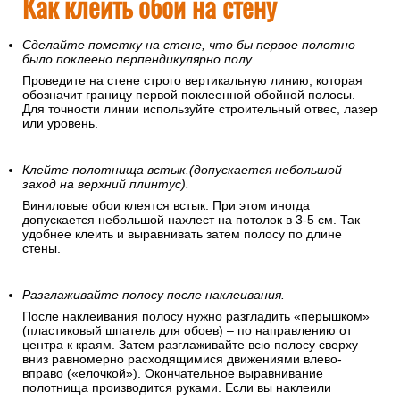
Как клеить обои на стену
Сделайте пометку на стене, что бы первое полотно
было поклеено перпендикулярно полу.
Проведите на стене строго вертикальную линию, которая
обозначит границу первой поклеенной обойной полосы.
Для точности линии используйте строительный отвес, лазер
или уровень.
Клейте полотнища встык.(допускается небольшой
заход на верхний плинтус).
Виниловые обои клеятся встык. При этом иногда
допускается небольшой нахлест на потолок в 3-5 см. Так
удобнее клеить и выравнивать затем полосу по длине
стены.
Разглаживайте полосу после наклеивания.
После наклеивания полосу нужно разгладить «перышком»
(пластиковый шпатель для обоев) – по направлению от
центра к краям. Затем разглаживайте всю полосу сверху
вниз равномерно расходящимися движениями влево-
вправо («елочкой»). Окончательное выравнивание
полотнища производится руками. Если вы наклеили