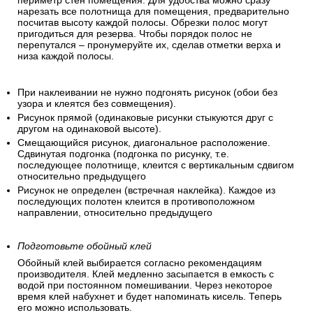
периметр стен помещения. Для удобства можно сразу
нарезать все полотнища для помещения, предварительно
посчитав высоту каждой полосы. Обрезки полос могут
пригодиться для резерва. Чтобы порядок полос не
перепутался – пронумеруйте их, сделав отметки верха и
низа каждой полосы.
При наклеивании не нужно подгонять рисунок (обои без
узора и клеятся без совмещения).
Рисунок прямой (одинаковые рисунки стыкуются друг с
другом на одинаковой высоте).
Смещающийся рисунок, диагональное расположение.
Сдвинутая подгонка (подгонка по рисунку, т.е.
последующее полотнище, клеится с вертикальным сдвигом
относительно предыдущего
Рисунок не определен (встречная наклейка). Каждое из
последующих полотен клеится в противоположном
направлении, относительно предыдущего
Подготовьте обойный клей
Обойный клей выбирается согласно рекомендациям
производителя. Клей медленно засыпается в емкость с
водой при постоянном помешивании. Через некоторое
время клей набухнет и будет напоминать кисель. Теперь
его можно использовать.