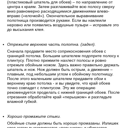
(пластиковый шпатель для обоев) – по направлению от
центра к краям. Затем разглаживайте всю полосу сверху
вниз равномерно расходящимися движениями влево-
вправо («елочкой»). Окончательное выравнивание
полотнища производится руками. Если вы наклеили
неровно или появились воздушные пузыри – исправьте это
до высыхания клея.
Отрежьте верхнюю часть полотна. (задел).
Сначала продавите место соприкосновения обоев с
границей потолка. Большим шпателем подоприте полосу к
плинтусу. Плотно прижмите нахлест полосы и ровно
отрежьте обойным ножом. Здесь важно правильно держать
шпатель и нож. Нож должен быть острым, а движение –
плавным, под небольшим углом к обойному полотнищу.
После этого маленьким шпателем придавите обои к
верхнему краю потолка - и вы увидите, что край обоев
точно совпадет с плинтусом. Эту же операцию
рекомендуется проделать с нижней границей обоев. После
отрезания обработайте край «перышком» и разгладьте
влажной губкой.
Хорошо промажьте стыки.
Обойные стыки должны быть хорошо промазаны. Излишек
клея затем выдавливается «перышком» и убирается