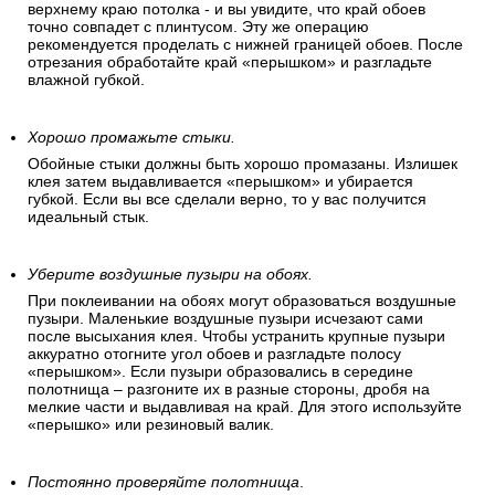
верхнему краю потолка - и вы увидите, что край обоев
точно совпадет с плинтусом. Эту же операцию
рекомендуется проделать с нижней границей обоев. После
отрезания обработайте край «перышком» и разгладьте
влажной губкой.
Хорошо промажьте стыки.
Обойные стыки должны быть хорошо промазаны. Излишек
клея затем выдавливается «перышком» и убирается
губкой. Если вы все сделали верно, то у вас получится
идеальный стык.
Уберите воздушные пузыри на обоях.
При поклеивании на обоях могут образоваться воздушные
пузыри. Маленькие воздушные пузыри исчезают сами
после высыхания клея. Чтобы устранить крупные пузыри
аккуратно отогните угол обоев и разгладьте полосу
«перышком». Если пузыри образовались в середине
полотнища – разгоните их в разные стороны, дробя на
мелкие части и выдавливая на край. Для этого используйте
«перышко» или резиновый валик.
Постоянно проверяйте полотнища
.