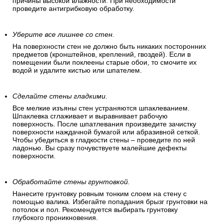
причины высокой влажности. При необходимости
проведите антигрибковую обработку.
Уберите все лишнее со стен.
На поверхности стен не должно быть никаких посторонних
предметов (кронштейнов, креплений, гвоздей). Если в
помещении были поклеены старые обои, то смочите их
водой и удалите кистью или шпателем.
Сделайте стены гладкими.
Все мелкие изъяны стен устраняются шпаклеванием.
Шпаклевка сглаживает и выравнивает рабочую
поверхность. После шпатлевания произведите зачистку
поверхности наждачной бумагой или абразивной сеткой.
Чтобы убедиться в гладкости стены – проведите по ней
ладонью. Вы сразу почувствуете малейшие дефекты
поверхности.
Обработайте стены грунтовкой.
Нанесите грунтовку ровным тонким слоем на стену с
помощью валика. Избегайте попадания брызг грунтовки на
потолок и пол. Рекомендуется выбирать грунтовку
глубокого проникновения.