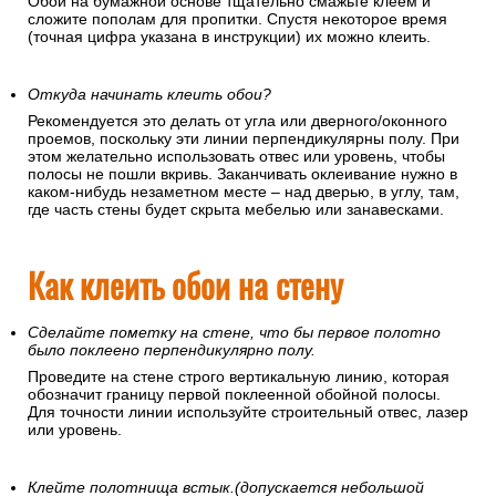
Обои на бумажной основе тщательно смажьте клеем и
сложите пополам для пропитки. Спустя некоторое время
(точная цифра указана в инструкции) их можно клеить.
Откуда начинать клеить обои?
Рекомендуется это делать от угла или дверного/оконного
проемов, поскольку эти линии перпендикулярны полу. При
этом желательно использовать отвес или уровень, чтобы
полосы не пошли вкривь. Заканчивать оклеивание нужно в
каком-нибудь незаметном месте – над дверью, в углу, там,
где часть стены будет скрыта мебелью или занавесками.
Как клеить обои на стену
Сделайте пометку на стене, что бы первое полотно
было поклеено перпендикулярно полу.
Проведите на стене строго вертикальную линию, которая
обозначит границу первой поклеенной обойной полосы.
Для точности линии используйте строительный отвес, лазер
или уровень.
Клейте полотнища встык.(допускается небольшой