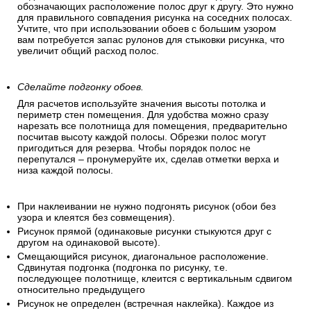
обозначающих расположение полос друг к другу. Это нужно
для правильного совпадения рисунка на соседних полосах.
Учтите, что при использовании обоев с большим узором
вам потребуется запас рулонов для стыковки рисунка, что
увеличит общий расход полос.
Сделайте подгонку обоев.
Для расчетов используйте значения высоты потолка и
периметр стен помещения. Для удобства можно сразу
нарезать все полотнища для помещения, предварительно
посчитав высоту каждой полосы. Обрезки полос могут
пригодиться для резерва. Чтобы порядок полос не
перепутался – пронумеруйте их, сделав отметки верха и
низа каждой полосы.
При наклеивании не нужно подгонять рисунок (обои без
узора и клеятся без совмещения).
Рисунок прямой (одинаковые рисунки стыкуются друг с
другом на одинаковой высоте).
Смещающийся рисунок, диагональное расположение.
Сдвинутая подгонка (подгонка по рисунку, т.е.
последующее полотнище, клеится с вертикальным сдвигом
относительно предыдущего
Рисунок не определен (встречная наклейка). Каждое из