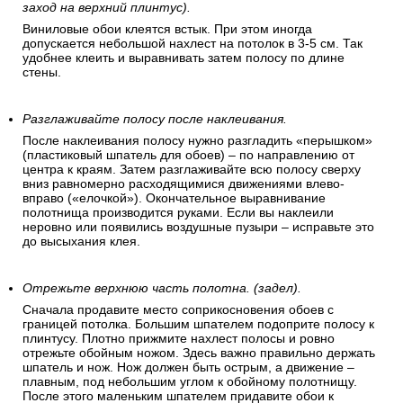
заход на верхний плинтус).
Виниловые обои клеятся встык. При этом иногда
допускается небольшой нахлест на потолок в 3-5 см. Так
удобнее клеить и выравнивать затем полосу по длине
стены.
Разглаживайте полосу после наклеивания.
После наклеивания полосу нужно разгладить «перышком»
(пластиковый шпатель для обоев) – по направлению от
центра к краям. Затем разглаживайте всю полосу сверху
вниз равномерно расходящимися движениями влево-
вправо («елочкой»). Окончательное выравнивание
полотнища производится руками. Если вы наклеили
неровно или появились воздушные пузыри – исправьте это
до высыхания клея.
Отрежьте верхнюю часть полотна. (задел).
Сначала продавите место соприкосновения обоев с
границей потолка. Большим шпателем подоприте полосу к
плинтусу. Плотно прижмите нахлест полосы и ровно
отрежьте обойным ножом. Здесь важно правильно держать
шпатель и нож. Нож должен быть острым, а движение –
плавным, под небольшим углом к обойному полотнищу.
После этого маленьким шпателем придавите обои к