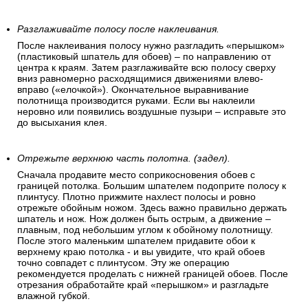
Разглаживайте полосу после наклеивания.
После наклеивания полосу нужно разгладить «перышком»
(пластиковый шпатель для обоев) – по направлению от
центра к краям. Затем разглаживайте всю полосу сверху
вниз равномерно расходящимися движениями влево-
вправо («елочкой»). Окончательное выравнивание
полотнища производится руками. Если вы наклеили
неровно или появились воздушные пузыри – исправьте это
до высыхания клея.
Отрежьте верхнюю часть полотна. (задел).
Сначала продавите место соприкосновения обоев с
границей потолка. Большим шпателем подоприте полосу к
плинтусу. Плотно прижмите нахлест полосы и ровно
отрежьте обойным ножом. Здесь важно правильно держать
шпатель и нож. Нож должен быть острым, а движение –
плавным, под небольшим углом к обойному полотнищу.
После этого маленьким шпателем придавите обои к
верхнему краю потолка - и вы увидите, что край обоев
точно совпадет с плинтусом. Эту же операцию
рекомендуется проделать с нижней границей обоев. После
отрезания обработайте край «перышком» и разгладьте
влажной губкой.