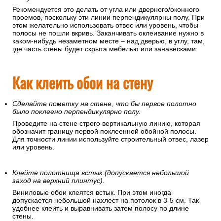
Рекомендуется это делать от угла или дверного/оконного
проемов, поскольку эти линии перпендикулярны полу. При
этом желательно использовать отвес или уровень, чтобы
полосы не пошли вкривь. Заканчивать оклеивание нужно в
каком-нибудь незаметном месте – над дверью, в углу, там,
где часть стены будет скрыта мебелью или занавесками.
Как клеить обои на стену
Сделайте пометку на стене, что бы первое полотно
было поклеено перпендикулярно полу.
Проведите на стене строго вертикальную линию, которая
обозначит границу первой поклеенной обойной полосы.
Для точности линии используйте строительный отвес, лазер
или уровень.
Клейте полотнища встык.(допускается небольшой
заход на верхний плинтус).
Виниловые обои клеятся встык. При этом иногда
допускается небольшой нахлест на потолок в 3-5 см. Так
удобнее клеить и выравнивать затем полосу по длине
стены.