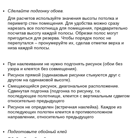
Сделайте подгонку обоев.
Для расчетов используйте значения высоты потолка и
периметр стен помещения. Для удобства можно сразу
нарезать все полотнища для помещения, предварительно
посчитав высоту каждой полосы. Обрезки полос могут
пригодиться для резерва. Чтобы порядок полос не
перепутался – пронумеруйте их, сделав отметки верха и
низа каждой полосы.
При наклеивании не нужно подгонять рисунок (обои без
узора и клеятся без совмещения).
Рисунок прямой (одинаковые рисунки стыкуются друг с
другом на одинаковой высоте).
Смещающийся рисунок, диагональное расположение.
Сдвинутая подгонка (подгонка по рисунку, т.е.
последующее полотнище, клеится с вертикальным сдвигом
относительно предыдущего
Рисунок не определен (встречная наклейка). Каждое из
последующих полотен клеится в противоположном
направлении, относительно предыдущего
Подготовьте обойный клей