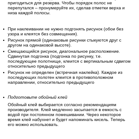
пригодиться для резерва. Чтобы порядок полос не
перепутался – пронумеруйте их, сделав отметки верха и
низа каждой полосы.
При наклеивании не нужно подгонять рисунок (обои без
узора и клеятся без совмещения).
Рисунок прямой (одинаковые рисунки стыкуются друг с
другом на одинаковой высоте).
Смещающийся рисунок, диагональное расположение.
Сдвинутая подгонка (подгонка по рисунку, т.е.
последующее полотнище, клеится с вертикальным сдвигом
относительно предыдущего
Рисунок не определен (встречная наклейка). Каждое из
последующих полотен клеится в противоположном
направлении, относительно предыдущего
Подготовьте обойный клей
Обойный клей выбирается согласно рекомендациям
производителя. Клей медленно засыпается в емкость с
водой при постоянном помешивании. Через некоторое
время клей набухнет и будет напоминать кисель. Теперь
его можно использовать.