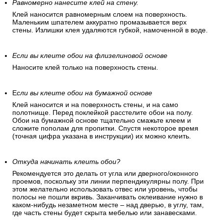
Равномерно нанесите клей на стену.
Клей наносится равномерным слоем на поверхность.
Маленьким шпателем аккуратно промазывается верх
стены. Излишки клея удаляются губкой, намоченной в воде.
Если вы клеите обои на флизелиновой основе
Наносите клей только на поверхность стены.
Е
сли вы клеите обои на бумажной основе
Клей наносится и на поверхность стены, и на само
полотнище. Перед поклейкой расстелите обои на полу.
Обои на бумажной основе тщательно смажьте клеем и
сложите пополам для пропитки. Спустя некоторое время
(точная цифра указана в инструкции) их можно клеить.
Откуда начинать клеить обои?
Рекомендуется это делать от угла или дверного/оконного
проемов, поскольку эти линии перпендикулярны полу. При
этом желательно использовать отвес или уровень, чтобы
полосы не пошли вкривь. Заканчивать оклеивание нужно в
каком-нибудь незаметном месте – над дверью, в углу, там,
где часть стены будет скрыта мебелью или занавесками.