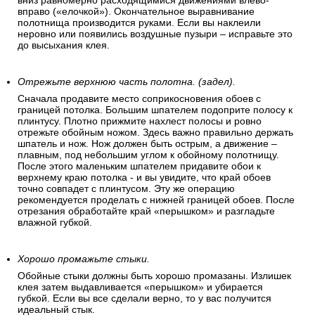
вниз равномерно расходящимися движениями влево-
вправо («елочкой»). Окончательное выравнивание
полотнища производится руками. Если вы наклеили
неровно или появились воздушные пузыри – исправьте это
до высыхания клея.
Отрежьте верхнюю часть полотна. (задел).
Сначала продавите место соприкосновения обоев с
границей потолка. Большим шпателем подоприте полосу к
плинтусу. Плотно прижмите нахлест полосы и ровно
отрежьте обойным ножом. Здесь важно правильно держать
шпатель и нож. Нож должен быть острым, а движение –
плавным, под небольшим углом к обойному полотнищу.
После этого маленьким шпателем придавите обои к
верхнему краю потолка - и вы увидите, что край обоев
точно совпадет с плинтусом. Эту же операцию
рекомендуется проделать с нижней границей обоев. После
отрезания обработайте край «перышком» и разгладьте
влажной губкой.
Хорошо промажьте стыки.
Обойные стыки должны быть хорошо промазаны. Излишек
клея затем выдавливается «перышком» и убирается
губкой. Если вы все сделали верно, то у вас получится
идеальный стык.