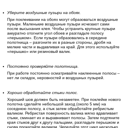
Уберите воздушные пузыри на обоях.
При поклеивании на обоях могут образоваться воздушные
пузыри. Маленькие воздушные пузыри исчезают сами
после высыхания клея. Чтобы устранить крупные пузыри
аккуратно отогните угол обоев и разгладьте полосу
«перышком». Если пузыри образовались в середине
полотнища – разгоните их в разные стороны, дробя на
мелкие части и выдавливая на край. Для этого используйте
«перышко» или резиновый валик.
Постоянно проверяйте полотнища
.
При работе постоянно осматривайте наклеенные полосы –
нет ли складок, неровностей и воздушных пузырей.
Хорошо обработайте стыки полос.
Хороший шов должен быть незаметен. При поклейке нового
полотна сделайте небольшой заход (около 5 мм) на
соседнюю полосу, а стык затем обработайте ребристым
валиком. Ребристая поверхность валика мягко вдавливает
стыки, сминает их и выравнивает полосы. Затем подтяните
края стыков друг к другу пальцами, разгладьте перышком и
снова прокатайте валиком. Чередуйте этот цикл несколько