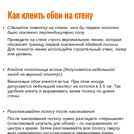
Как клеить обои на стену
Сделайте пометку на стене, что бы первое полотно
было поклеено перпендикулярно полу.
Проведите на стене строго вертикальную линию, которая
обозначит границу первой поклеенной обойной полосы.
Для точности линии используйте строительный отвес, лазер
или уровень.
Клейте полотнища встык.(допускается небольшой
заход на верхний плинтус).
Виниловые обои клеятся встык. При этом иногда
допускается небольшой нахлест на потолок в 3-5 см. Так
удобнее клеить и выравнивать затем полосу по длине
стены.
Разглаживайте полосу после наклеивания.
После наклеивания полосу нужно разгладить «перышком»
(пластиковый шпатель для обоев) – по направлению от
центра к краям. Затем разглаживайте всю полосу сверху
вниз равномерно расходящимися движениями влево-