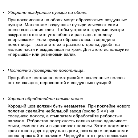
Уберите воздушные пузыри на обоях.
При поклеивании на обоях могут образоваться воздушные
пузыри. Маленькие воздушные пузыри исчезают сами
после высыхания клея. Чтобы устранить крупные пузыри
аккуратно отогните угол обоев и разгладьте полосу
«перышком». Если пузыри образовались в середине
полотнища – разгоните их в разные стороны, дробя на
мелкие части и выдавливая на край. Для этого используйте
«перышко» или резиновый валик.
Постоянно проверяйте полотнища
.
При работе постоянно осматривайте наклеенные полосы –
нет ли складок, неровностей и воздушных пузырей.
Хорошо обработайте стыки полос.
Хороший шов должен быть незаметен. При поклейке нового
полотна сделайте небольшой заход (около 5 мм) на
соседнюю полосу, а стык затем обработайте ребристым
валиком. Ребристая поверхность валика мягко вдавливает
стыки, сминает их и выравнивает полосы. Затем подтяните
края стыков друг к другу пальцами, разгладьте перышком и
снова прокатайте валиком. Чередуйте этот цикл несколько