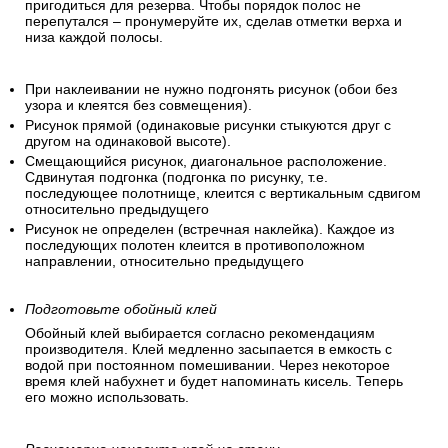
пригодиться для резерва. Чтобы порядок полос не
перепутался – пронумеруйте их, сделав отметки верха и
низа каждой полосы.
При наклеивании не нужно подгонять рисунок (обои без
узора и клеятся без совмещения).
Рисунок прямой (одинаковые рисунки стыкуются друг с
другом на одинаковой высоте).
Смещающийся рисунок, диагональное расположение.
Сдвинутая подгонка (подгонка по рисунку, т.е.
последующее полотнище, клеится с вертикальным сдвигом
относительно предыдущего
Рисунок не определен (встречная наклейка). Каждое из
последующих полотен клеится в противоположном
направлении, относительно предыдущего
Подготовьте обойный клей
Обойный клей выбирается согласно рекомендациям
производителя. Клей медленно засыпается в емкость с
водой при постоянном помешивании. Через некоторое
время клей набухнет и будет напоминать кисель. Теперь
его можно использовать.