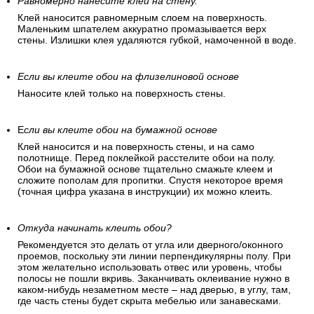
Равномерно нанесите клей на стену.
Клей наносится равномерным слоем на поверхность.
Маленьким шпателем аккуратно промазывается верх
стены. Излишки клея удаляются губкой, намоченной в воде.
Если вы клеите обои на флизелиновой основе
Наносите клей только на поверхность стены.
Е
сли вы клеите обои на бумажной основе
Клей наносится и на поверхность стены, и на само
полотнище. Перед поклейкой расстелите обои на полу.
Обои на бумажной основе тщательно смажьте клеем и
сложите пополам для пропитки. Спустя некоторое время
(точная цифра указана в инструкции) их можно клеить.
Откуда начинать клеить обои?
Рекомендуется это делать от угла или дверного/оконного
проемов, поскольку эти линии перпендикулярны полу. При
этом желательно использовать отвес или уровень, чтобы
полосы не пошли вкривь. Заканчивать оклеивание нужно в
каком-нибудь незаметном месте – над дверью, в углу, там,
где часть стены будет скрыта мебелью или занавесками.