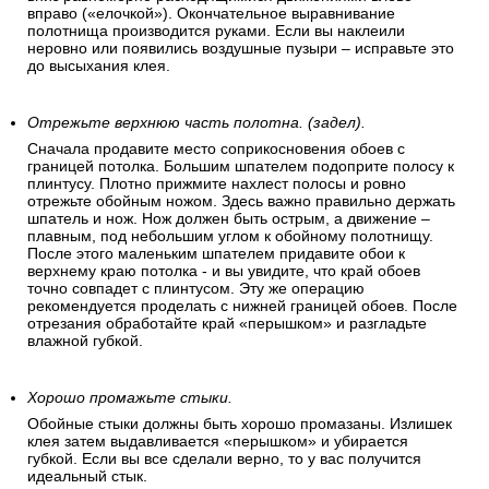
вправо («елочкой»). Окончательное выравнивание
полотнища производится руками. Если вы наклеили
неровно или появились воздушные пузыри – исправьте это
до высыхания клея.
Отрежьте верхнюю часть полотна. (задел).
Сначала продавите место соприкосновения обоев с
границей потолка. Большим шпателем подоприте полосу к
плинтусу. Плотно прижмите нахлест полосы и ровно
отрежьте обойным ножом. Здесь важно правильно держать
шпатель и нож. Нож должен быть острым, а движение –
плавным, под небольшим углом к обойному полотнищу.
После этого маленьким шпателем придавите обои к
верхнему краю потолка - и вы увидите, что край обоев
точно совпадет с плинтусом. Эту же операцию
рекомендуется проделать с нижней границей обоев. После
отрезания обработайте край «перышком» и разгладьте
влажной губкой.
Хорошо промажьте стыки.
Обойные стыки должны быть хорошо промазаны. Излишек
клея затем выдавливается «перышком» и убирается
губкой. Если вы все сделали верно, то у вас получится
идеальный стык.