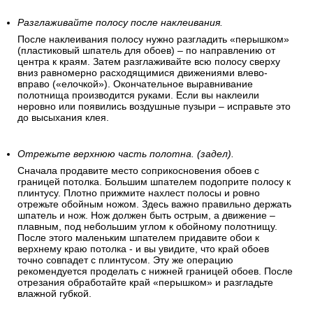
Разглаживайте полосу после наклеивания.
После наклеивания полосу нужно разгладить «перышком»
(пластиковый шпатель для обоев) – по направлению от
центра к краям. Затем разглаживайте всю полосу сверху
вниз равномерно расходящимися движениями влево-
вправо («елочкой»). Окончательное выравнивание
полотнища производится руками. Если вы наклеили
неровно или появились воздушные пузыри – исправьте это
до высыхания клея.
Отрежьте верхнюю часть полотна. (задел).
Сначала продавите место соприкосновения обоев с
границей потолка. Большим шпателем подоприте полосу к
плинтусу. Плотно прижмите нахлест полосы и ровно
отрежьте обойным ножом. Здесь важно правильно держать
шпатель и нож. Нож должен быть острым, а движение –
плавным, под небольшим углом к обойному полотнищу.
После этого маленьким шпателем придавите обои к
верхнему краю потолка - и вы увидите, что край обоев
точно совпадет с плинтусом. Эту же операцию
рекомендуется проделать с нижней границей обоев. После
отрезания обработайте край «перышком» и разгладьте
влажной губкой.