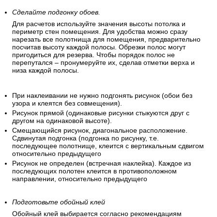
Сделайте подгонку обоев.
Для расчетов используйте значения высоты потолка и
периметр стен помещения. Для удобства можно сразу
нарезать все полотнища для помещения, предварительно
посчитав высоту каждой полосы. Обрезки полос могут
пригодиться для резерва. Чтобы порядок полос не
перепутался – пронумеруйте их, сделав отметки верха и
низа каждой полосы.
При наклеивании не нужно подгонять рисунок (обои без
узора и клеятся без совмещения).
Рисунок прямой (одинаковые рисунки стыкуются друг с
другом на одинаковой высоте).
Смещающийся рисунок, диагональное расположение.
Сдвинутая подгонка (подгонка по рисунку, т.е.
последующее полотнище, клеится с вертикальным сдвигом
относительно предыдущего
Рисунок не определен (встречная наклейка). Каждое из
последующих полотен клеится в противоположном
направлении, относительно предыдущего
Подготовьте обойный клей
Обойный клей выбирается согласно рекомендациям