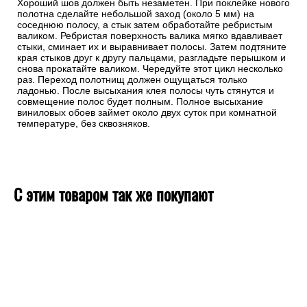
Хороший шов должен быть незаметен. При поклейке нового
полотна сделайте небольшой заход (около 5 мм) на
соседнюю полосу, а стык затем обработайте ребристым
валиком. Ребристая поверхность валика мягко вдавливает
стыки, сминает их и выравнивает полосы. Затем подтяните
края стыков друг к другу пальцами, разгладьте перышком и
снова прокатайте валиком. Чередуйте этот цикл несколько
раз. Переход полотнищ должен ощущаться только
ладонью. После высыхания клея полосы чуть стянутся и
совмещение полос будет полным. Полное высыхание
виниловых обоев займет около двух суток при комнатной
температуре, без сквозняков.
С этим товаром так же покупают