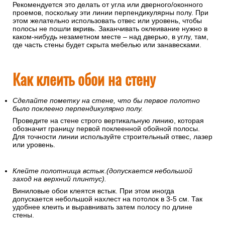
Рекомендуется это делать от угла или дверного/оконного
проемов, поскольку эти линии перпендикулярны полу. При
этом желательно использовать отвес или уровень, чтобы
полосы не пошли вкривь. Заканчивать оклеивание нужно в
каком-нибудь незаметном месте – над дверью, в углу, там,
где часть стены будет скрыта мебелью или занавесками.
Как клеить обои на стену
Сделайте пометку на стене, что бы первое полотно
было поклеено перпендикулярно полу.
Проведите на стене строго вертикальную линию, которая
обозначит границу первой поклеенной обойной полосы.
Для точности линии используйте строительный отвес, лазер
или уровень.
Клейте полотнища встык.(допускается небольшой
заход на верхний плинтус).
Виниловые обои клеятся встык. При этом иногда
допускается небольшой нахлест на потолок в 3-5 см. Так
удобнее клеить и выравнивать затем полосу по длине
стены.