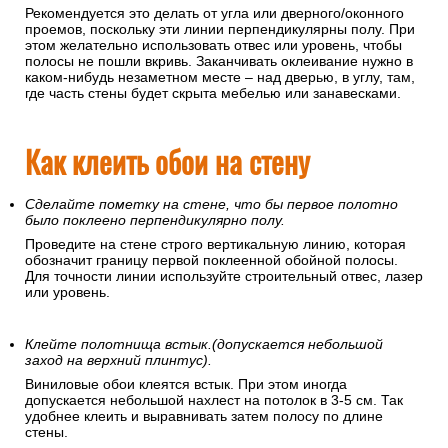
Рекомендуется это делать от угла или дверного/оконного
проемов, поскольку эти линии перпендикулярны полу. При
этом желательно использовать отвес или уровень, чтобы
полосы не пошли вкривь. Заканчивать оклеивание нужно в
каком-нибудь незаметном месте – над дверью, в углу, там,
где часть стены будет скрыта мебелью или занавесками.
Как клеить обои на стену
Сделайте пометку на стене, что бы первое полотно
было поклеено перпендикулярно полу.
Проведите на стене строго вертикальную линию, которая
обозначит границу первой поклеенной обойной полосы.
Для точности линии используйте строительный отвес, лазер
или уровень.
Клейте полотнища встык.(допускается небольшой
заход на верхний плинтус).
Виниловые обои клеятся встык. При этом иногда
допускается небольшой нахлест на потолок в 3-5 см. Так
удобнее клеить и выравнивать затем полосу по длине
стены.