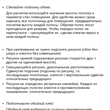
Сделайте подгонку обоев.
Для расчетов используйте значения высоты потолка и
периметр стен помещения. Для удобства можно сразу
нарезать все полотнища для помещения, предварительно
посчитав высоту каждой полосы. Обрезки полос могут
пригодиться для резерва. Чтобы порядок полос не
перепутался – пронумеруйте их, сделав отметки верха и
низа каждой полосы.
При наклеивании не нужно подгонять рисунок (обои без
узора и клеятся без совмещения).
Рисунок прямой (одинаковые рисунки стыкуются друг с
другом на одинаковой высоте).
Смещающийся рисунок, диагональное расположение.
Сдвинутая подгонка (подгонка по рисунку, т.е.
последующее полотнище, клеится с вертикальным сдвигом
относительно предыдущего
Рисунок не определен (встречная наклейка). Каждое из
последующих полотен клеится в противоположном
направлении, относительно предыдущего
Подготовьте обойный клей
Обойный клей выбирается согласно рекомендациям