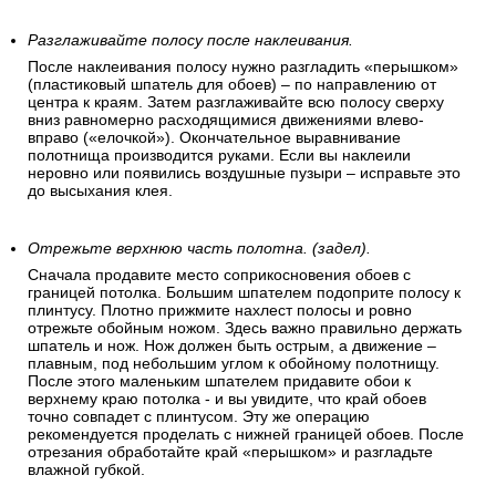
Разглаживайте полосу после наклеивания.
После наклеивания полосу нужно разгладить «перышком»
(пластиковый шпатель для обоев) – по направлению от
центра к краям. Затем разглаживайте всю полосу сверху
вниз равномерно расходящимися движениями влево-
вправо («елочкой»). Окончательное выравнивание
полотнища производится руками. Если вы наклеили
неровно или появились воздушные пузыри – исправьте это
до высыхания клея.
Отрежьте верхнюю часть полотна. (задел).
Сначала продавите место соприкосновения обоев с
границей потолка. Большим шпателем подоприте полосу к
плинтусу. Плотно прижмите нахлест полосы и ровно
отрежьте обойным ножом. Здесь важно правильно держать
шпатель и нож. Нож должен быть острым, а движение –
плавным, под небольшим углом к обойному полотнищу.
После этого маленьким шпателем придавите обои к
верхнему краю потолка - и вы увидите, что край обоев
точно совпадет с плинтусом. Эту же операцию
рекомендуется проделать с нижней границей обоев. После
отрезания обработайте край «перышком» и разгладьте
влажной губкой.