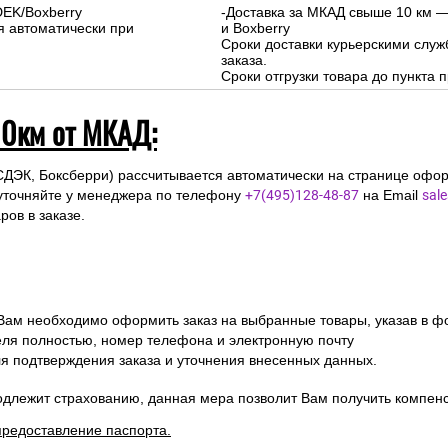
DEK/Boxberry
-Доставка за МКАД свыше 10 км —
я автоматически при
и Boxberry
Сроки доставки курьерскими слу
заказа.
Сроки отгрузки товара до пункта п
10км от МКАД:
СДЭК, Боксберри) рассчитывается автоматически на странице офор
уточняйте у менеджера по телефону
+7(495)128-48-87
на Email
sal
ов в заказе.
 Вам необходимо оформить заказ на выбранные товары, указав в ф
ля полностью, номер телефона и электронную почту
ля подтверждения заказа и уточнения внесенных данных.
одлежит страхованию, данная мера позволит Вам получить компен
предоставление паспорта.