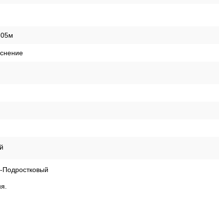
,05м
иснение
й
й-Подростковый
я.