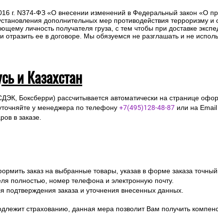
2016 г. N374-ФЗ «О внесении изменений в Федеральный закон «О п
 установления дополнительных мер противодействия терроризму и
ющему личность получателя груза, с тем чтобы при доставке эксп
отразить ее в договоре. Мы обязуемся не разглашать и не исполь
усь и Казахстан
СДЭК, Боксберри) рассчитывается автоматически на странице офор
уточняйте у менеджера по телефону
+7(495)128-48-87
или на Emai
ов в заказе.
ормить заказ на выбранные товары, указав в форме заказа точный
я полностью, номер телефона и электронную почту.
я подтверждения заказа и уточнения внесенных данных.
одлежит страхованию, данная мера позволит Вам получить компен