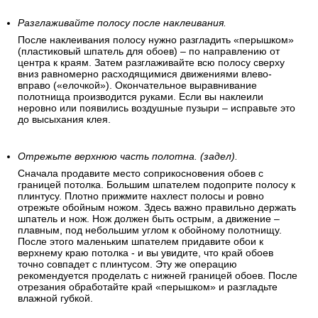
Разглаживайте полосу после наклеивания.
После наклеивания полосу нужно разгладить «перышком»
(пластиковый шпатель для обоев) – по направлению от
центра к краям. Затем разглаживайте всю полосу сверху
вниз равномерно расходящимися движениями влево-
вправо («елочкой»). Окончательное выравнивание
полотнища производится руками. Если вы наклеили
неровно или появились воздушные пузыри – исправьте это
до высыхания клея.
Отрежьте верхнюю часть полотна. (задел).
Сначала продавите место соприкосновения обоев с
границей потолка. Большим шпателем подоприте полосу к
плинтусу. Плотно прижмите нахлест полосы и ровно
отрежьте обойным ножом. Здесь важно правильно держать
шпатель и нож. Нож должен быть острым, а движение –
плавным, под небольшим углом к обойному полотнищу.
После этого маленьким шпателем придавите обои к
верхнему краю потолка - и вы увидите, что край обоев
точно совпадет с плинтусом. Эту же операцию
рекомендуется проделать с нижней границей обоев. После
отрезания обработайте край «перышком» и разгладьте
влажной губкой.