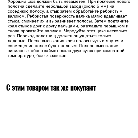
Хороший шов должен быть незаметен. При поклейке нового
полотна сделайте небольшой заход (около 5 мм) на
соседнюю полосу, а стык затем обработайте ребристым
валиком. Ребристая поверхность валика мягко вдавливает
стыки, сминает их и выравнивает полосы. Затем подтяните
края стыков друг к другу пальцами, разгладьте перышком и
снова прокатайте валиком. Чередуйте этот цикл несколько
раз. Переход полотнищ должен ощущаться только
ладонью. После высыхания клея полосы чуть стянутся и
совмещение полос будет полным. Полное высыхание
виниловых обоев займет около двух суток при комнатной
температуре, без сквозняков.
С этим товаром так же покупают