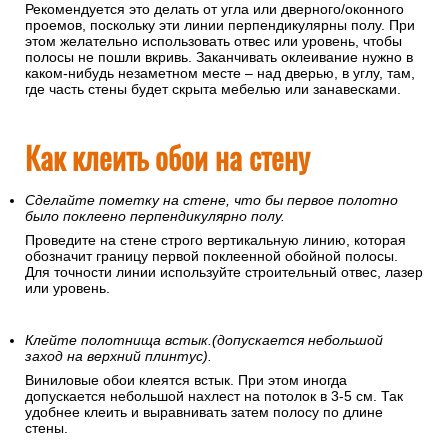
Рекомендуется это делать от угла или дверного/оконного
проемов, поскольку эти линии перпендикулярны полу. При
этом желательно использовать отвес или уровень, чтобы
полосы не пошли вкривь. Заканчивать оклеивание нужно в
каком-нибудь незаметном месте – над дверью, в углу, там,
где часть стены будет скрыта мебелью или занавесками.
Как клеить обои на стену
Сделайте пометку на стене, что бы первое полотно
было поклеено перпендикулярно полу.
Проведите на стене строго вертикальную линию, которая
обозначит границу первой поклеенной обойной полосы.
Для точности линии используйте строительный отвес, лазер
или уровень.
Клейте полотнища встык.(допускается небольшой
заход на верхний плинтус).
Виниловые обои клеятся встык. При этом иногда
допускается небольшой нахлест на потолок в 3-5 см. Так
удобнее клеить и выравнивать затем полосу по длине
стены.