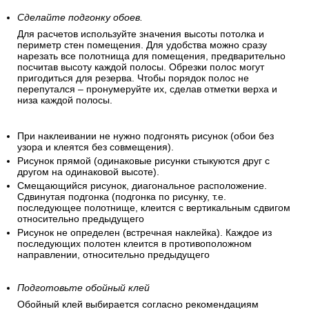
Сделайте подгонку обоев.
Для расчетов используйте значения высоты потолка и
периметр стен помещения. Для удобства можно сразу
нарезать все полотнища для помещения, предварительно
посчитав высоту каждой полосы. Обрезки полос могут
пригодиться для резерва. Чтобы порядок полос не
перепутался – пронумеруйте их, сделав отметки верха и
низа каждой полосы.
При наклеивании не нужно подгонять рисунок (обои без
узора и клеятся без совмещения).
Рисунок прямой (одинаковые рисунки стыкуются друг с
другом на одинаковой высоте).
Смещающийся рисунок, диагональное расположение.
Сдвинутая подгонка (подгонка по рисунку, т.е.
последующее полотнище, клеится с вертикальным сдвигом
относительно предыдущего
Рисунок не определен (встречная наклейка). Каждое из
последующих полотен клеится в противоположном
направлении, относительно предыдущего
Подготовьте обойный клей
Обойный клей выбирается согласно рекомендациям