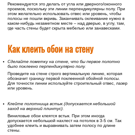
Рекомендуется это делать от угла или дверного/оконного
проемов, поскольку эти линии перпендикулярны полу. При
этом желательно использовать отвес или уровень, чтобы
полосы не пошли вкривь. Заканчивать оклеивание нужно в
каком-нибудь незаметном месте – над дверью, в углу, там,
где часть стены будет скрыта мебелью или занавесками.
Как клеить обои на стену
Сделайте пометку на стене, что бы первое полотно
было поклеено перпендикулярно полу.
Проведите на стене строго вертикальную линию, которая
обозначит границу первой поклеенной обойной полосы.
Для точности линии используйте строительный отвес, лазер
или уровень.
Клейте полотнища встык.(допускается небольшой
заход на верхний плинтус).
Виниловые обои клеятся встык. При этом иногда
допускается небольшой нахлест на потолок в 3-5 см. Так
удобнее клеить и выравнивать затем полосу по длине
стены.