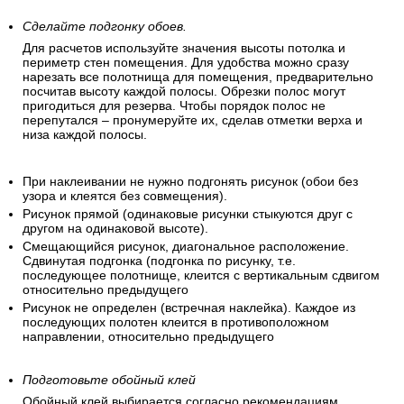
Сделайте подгонку обоев.
Для расчетов используйте значения высоты потолка и
периметр стен помещения. Для удобства можно сразу
нарезать все полотнища для помещения, предварительно
посчитав высоту каждой полосы. Обрезки полос могут
пригодиться для резерва. Чтобы порядок полос не
перепутался – пронумеруйте их, сделав отметки верха и
низа каждой полосы.
При наклеивании не нужно подгонять рисунок (обои без
узора и клеятся без совмещения).
Рисунок прямой (одинаковые рисунки стыкуются друг с
другом на одинаковой высоте).
Смещающийся рисунок, диагональное расположение.
Сдвинутая подгонка (подгонка по рисунку, т.е.
последующее полотнище, клеится с вертикальным сдвигом
относительно предыдущего
Рисунок не определен (встречная наклейка). Каждое из
последующих полотен клеится в противоположном
направлении, относительно предыдущего
Подготовьте обойный клей
Обойный клей выбирается согласно рекомендациям