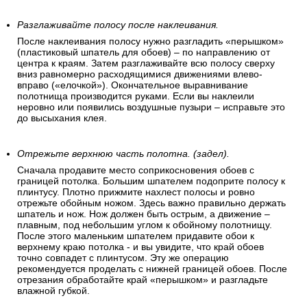
Разглаживайте полосу после наклеивания.
После наклеивания полосу нужно разгладить «перышком»
(пластиковый шпатель для обоев) – по направлению от
центра к краям. Затем разглаживайте всю полосу сверху
вниз равномерно расходящимися движениями влево-
вправо («елочкой»). Окончательное выравнивание
полотнища производится руками. Если вы наклеили
неровно или появились воздушные пузыри – исправьте это
до высыхания клея.
Отрежьте верхнюю часть полотна. (задел).
Сначала продавите место соприкосновения обоев с
границей потолка. Большим шпателем подоприте полосу к
плинтусу. Плотно прижмите нахлест полосы и ровно
отрежьте обойным ножом. Здесь важно правильно держать
шпатель и нож. Нож должен быть острым, а движение –
плавным, под небольшим углом к обойному полотнищу.
После этого маленьким шпателем придавите обои к
верхнему краю потолка - и вы увидите, что край обоев
точно совпадет с плинтусом. Эту же операцию
рекомендуется проделать с нижней границей обоев. После
отрезания обработайте край «перышком» и разгладьте
влажной губкой.