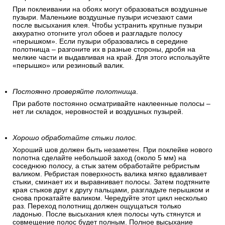
При поклеивании на обоях могут образоваться воздушные
пузыри. Маленькие воздушные пузыри исчезают сами
после высыхания клея. Чтобы устранить крупные пузыри
аккуратно отогните угол обоев и разгладьте полосу
«перышком». Если пузыри образовались в середине
полотнища – разгоните их в разные стороны, дробя на
мелкие части и выдавливая на край. Для этого используйте
«перышко» или резиновый валик.
Постоянно проверяйте полотнища
.
При работе постоянно осматривайте наклеенные полосы –
нет ли складок, неровностей и воздушных пузырей.
Хорошо обработайте стыки полос.
Хороший шов должен быть незаметен. При поклейке нового
полотна сделайте небольшой заход (около 5 мм) на
соседнюю полосу, а стык затем обработайте ребристым
валиком. Ребристая поверхность валика мягко вдавливает
стыки, сминает их и выравнивает полосы. Затем подтяните
края стыков друг к другу пальцами, разгладьте перышком и
снова прокатайте валиком. Чередуйте этот цикл несколько
раз. Переход полотнищ должен ощущаться только
ладонью. После высыхания клея полосы чуть стянутся и
совмещение полос будет полным. Полное высыхание