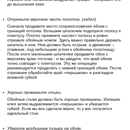
до высыхания клея.
Отрежьте верхнюю часть полотна. (задел).
Сначала продавите место соприкосновения обоев с
границей потолка. Большим шпателем подоприте полосу к
плинтусу. Плотно прижмите нахлест полосы и ровно
отрежьте обойным ножом. Здесь важно правильно держать
шпатель и нож. Нож должен быть острым, а движение –
плавным, под небольшим углом к обойному полотнищу.
После этого маленьким шпателем придавите обои к
верхнему краю потолка - и вы увидите, что край обоев
точно совпадет с плинтусом. Эту же операцию
рекомендуется проделать с нижней границей обоев. После
отрезания обработайте край «перышком» и разгладьте
влажной губкой.
Хорошо промажьте стыки.
Обойные стыки должны быть хорошо промазаны. Излишек
клея затем выдавливается «перышком» и убирается
губкой. Если вы все сделали верно, то у вас получится
идеальный стык.
Уберите воздушные пузыри на обоях.