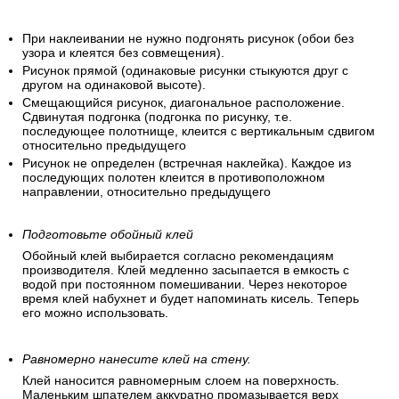
При наклеивании не нужно подгонять рисунок (обои без
узора и клеятся без совмещения).
Рисунок прямой (одинаковые рисунки стыкуются друг с
другом на одинаковой высоте).
Смещающийся рисунок, диагональное расположение.
Сдвинутая подгонка (подгонка по рисунку, т.е.
последующее полотнище, клеится с вертикальным сдвигом
относительно предыдущего
Рисунок не определен (встречная наклейка). Каждое из
последующих полотен клеится в противоположном
направлении, относительно предыдущего
Подготовьте обойный клей
Обойный клей выбирается согласно рекомендациям
производителя. Клей медленно засыпается в емкость с
водой при постоянном помешивании. Через некоторое
время клей набухнет и будет напоминать кисель. Теперь
его можно использовать.
Равномерно нанесите клей на стену.
Клей наносится равномерным слоем на поверхность.
Маленьким шпателем аккуратно промазывается верх