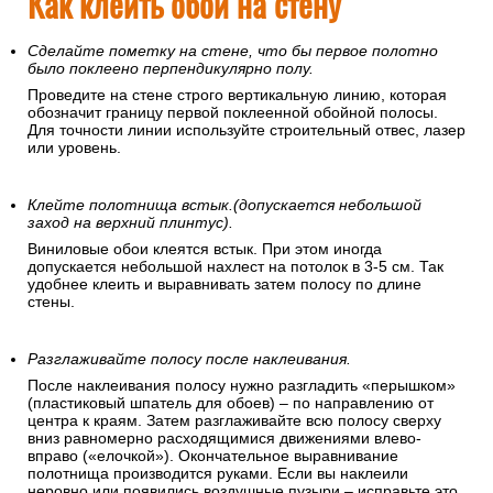
Как клеить обои на стену
Сделайте пометку на стене, что бы первое полотно
было поклеено перпендикулярно полу.
Проведите на стене строго вертикальную линию, которая
обозначит границу первой поклеенной обойной полосы.
Для точности линии используйте строительный отвес, лазер
или уровень.
Клейте полотнища встык.(допускается небольшой
заход на верхний плинтус).
Виниловые обои клеятся встык. При этом иногда
допускается небольшой нахлест на потолок в 3-5 см. Так
удобнее клеить и выравнивать затем полосу по длине
стены.
Разглаживайте полосу после наклеивания.
После наклеивания полосу нужно разгладить «перышком»
(пластиковый шпатель для обоев) – по направлению от
центра к краям. Затем разглаживайте всю полосу сверху
вниз равномерно расходящимися движениями влево-
вправо («елочкой»). Окончательное выравнивание
полотнища производится руками. Если вы наклеили
неровно или появились воздушные пузыри – исправьте это