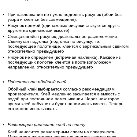
При наклеивании не нужно подгонять рисунок (обои без
узора и клеятся без совмещения).
Рисунок прямой (одинаковые рисунки стыкуются друг с
другом на одинаковой высоте).
Смещающийся рисунок, диагональное расположение.
Сдвинутая подгонка (подгонка по рисунку, т.е.
последующее полотнище, клеится с вертикальным сдвигом
относительно предыдущего
Рисунок не определен (встречная наклейка). Каждое из
последующих полотен клеится в противоположном
направлении, относительно предыдущего
Подготовьте обойный клей
Обойный клей выбирается согласно рекомендациям
производителя. Клей медленно засыпается в емкость с
водой при постоянном помешивании. Через некоторое
время клей набухнет и будет напоминать кисель. Теперь
его можно использовать.
Равномерно нанесите клей на стену.
Клей наносится равномерным слоем на поверхность.
Маленьким шпателем аккуратно промазывается верх