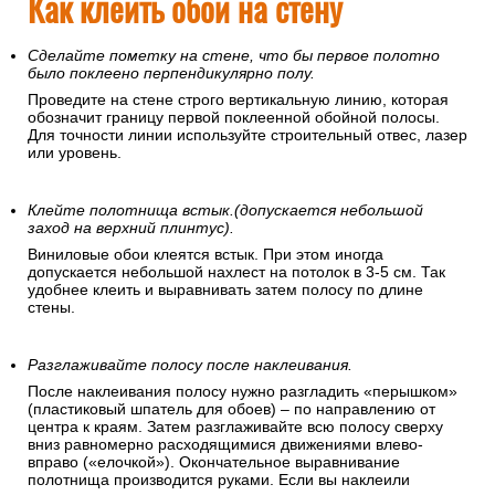
Как клеить обои на стену
Сделайте пометку на стене, что бы первое полотно
было поклеено перпендикулярно полу.
Проведите на стене строго вертикальную линию, которая
обозначит границу первой поклеенной обойной полосы.
Для точности линии используйте строительный отвес, лазер
или уровень.
Клейте полотнища встык.(допускается небольшой
заход на верхний плинтус).
Виниловые обои клеятся встык. При этом иногда
допускается небольшой нахлест на потолок в 3-5 см. Так
удобнее клеить и выравнивать затем полосу по длине
стены.
Разглаживайте полосу после наклеивания.
После наклеивания полосу нужно разгладить «перышком»
(пластиковый шпатель для обоев) – по направлению от
центра к краям. Затем разглаживайте всю полосу сверху
вниз равномерно расходящимися движениями влево-
вправо («елочкой»). Окончательное выравнивание
полотнища производится руками. Если вы наклеили