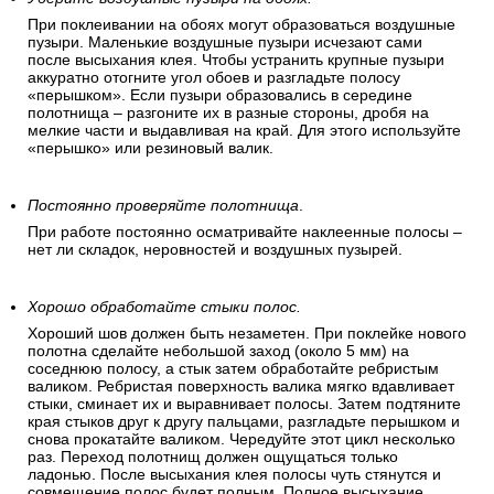
При поклеивании на обоях могут образоваться воздушные
пузыри. Маленькие воздушные пузыри исчезают сами
после высыхания клея. Чтобы устранить крупные пузыри
аккуратно отогните угол обоев и разгладьте полосу
«перышком». Если пузыри образовались в середине
полотнища – разгоните их в разные стороны, дробя на
мелкие части и выдавливая на край. Для этого используйте
«перышко» или резиновый валик.
Постоянно проверяйте полотнища
.
При работе постоянно осматривайте наклеенные полосы –
нет ли складок, неровностей и воздушных пузырей.
Хорошо обработайте стыки полос.
Хороший шов должен быть незаметен. При поклейке нового
полотна сделайте небольшой заход (около 5 мм) на
соседнюю полосу, а стык затем обработайте ребристым
валиком. Ребристая поверхность валика мягко вдавливает
стыки, сминает их и выравнивает полосы. Затем подтяните
края стыков друг к другу пальцами, разгладьте перышком и
снова прокатайте валиком. Чередуйте этот цикл несколько
раз. Переход полотнищ должен ощущаться только
ладонью. После высыхания клея полосы чуть стянутся и
совмещение полос будет полным. Полное высыхание