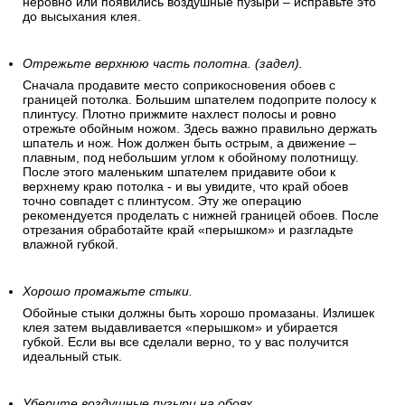
неровно или появились воздушные пузыри – исправьте это
до высыхания клея.
Отрежьте верхнюю часть полотна. (задел).
Сначала продавите место соприкосновения обоев с
границей потолка. Большим шпателем подоприте полосу к
плинтусу. Плотно прижмите нахлест полосы и ровно
отрежьте обойным ножом. Здесь важно правильно держать
шпатель и нож. Нож должен быть острым, а движение –
плавным, под небольшим углом к обойному полотнищу.
После этого маленьким шпателем придавите обои к
верхнему краю потолка - и вы увидите, что край обоев
точно совпадет с плинтусом. Эту же операцию
рекомендуется проделать с нижней границей обоев. После
отрезания обработайте край «перышком» и разгладьте
влажной губкой.
Хорошо промажьте стыки.
Обойные стыки должны быть хорошо промазаны. Излишек
клея затем выдавливается «перышком» и убирается
губкой. Если вы все сделали верно, то у вас получится
идеальный стык.
Уберите воздушные пузыри на обоях.