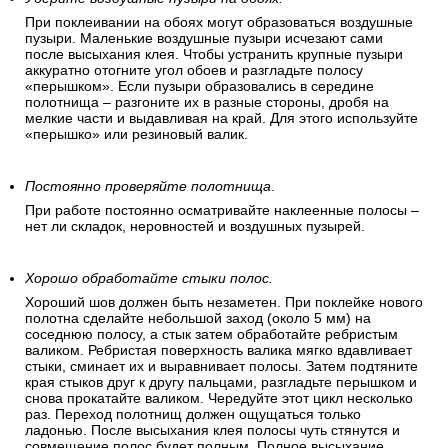
При поклеивании на обоях могут образоваться воздушные
пузыри. Маленькие воздушные пузыри исчезают сами
после высыхания клея. Чтобы устранить крупные пузыри
аккуратно отогните угол обоев и разгладьте полосу
«перышком». Если пузыри образовались в середине
полотнища – разгоните их в разные стороны, дробя на
мелкие части и выдавливая на край. Для этого используйте
«перышко» или резиновый валик.
Постоянно проверяйте полотнища
.
При работе постоянно осматривайте наклеенные полосы –
нет ли складок, неровностей и воздушных пузырей.
Хорошо обработайте стыки полос.
Хороший шов должен быть незаметен. При поклейке нового
полотна сделайте небольшой заход (около 5 мм) на
соседнюю полосу, а стык затем обработайте ребристым
валиком. Ребристая поверхность валика мягко вдавливает
стыки, сминает их и выравнивает полосы. Затем подтяните
края стыков друг к другу пальцами, разгладьте перышком и
снова прокатайте валиком. Чередуйте этот цикл несколько
раз. Переход полотнищ должен ощущаться только
ладонью. После высыхания клея полосы чуть стянутся и
совмещение полос будет полным. Полное высыхание