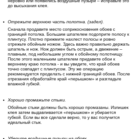
неровно или появились воздушные пузыри – исправьте это
до высыхания клея.
Отрежьте верхнюю часть полотна. (задел).
Сначала продавите место соприкосновения обоев с
границей потолка. Большим шпателем подоприте полосу к
плинтусу. Плотно прижмите нахлест полосы и ровно
отрежьте обойным ножом. Здесь важно правильно держать
шпатель и нож. Нож должен быть острым, а движение –
плавным, под небольшим углом к обойному полотнищу.
После этого маленьким шпателем придавите обои к
верхнему краю потолка - и вы увидите, что край обоев
точно совпадет с плинтусом. Эту же операцию
рекомендуется проделать с нижней границей обоев. После
отрезания обработайте край «перышком» и разгладьте
влажной губкой.
Хорошо промажьте стыки.
Обойные стыки должны быть хорошо промазаны. Излишек
клея затем выдавливается «перышком» и убирается
губкой. Если вы все сделали верно, то у вас получится
идеальный стык.
Уберите воздушные пузыри на обоях.