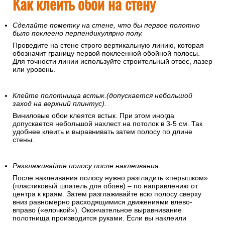
Как клеить обои на стену
Сделайте пометку на стене, что бы первое полотно
было поклеено перпендикулярно полу.
Проведите на стене строго вертикальную линию, которая
обозначит границу первой поклеенной обойной полосы.
Для точности линии используйте строительный отвес, лазер
или уровень.
Клейте полотнища встык.(допускается небольшой
заход на верхний плинтус).
Виниловые обои клеятся встык. При этом иногда
допускается небольшой нахлест на потолок в 3-5 см. Так
удобнее клеить и выравнивать затем полосу по длине
стены.
Разглаживайте полосу после наклеивания.
После наклеивания полосу нужно разгладить «перышком»
(пластиковый шпатель для обоев) – по направлению от
центра к краям. Затем разглаживайте всю полосу сверху
вниз равномерно расходящимися движениями влево-
вправо («елочкой»). Окончательное выравнивание
полотнища производится руками. Если вы наклеили