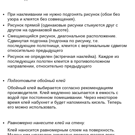
При наклеивании не нужно подгонять рисунок (обои без
узора и клеятся без совмещения).
Рисунок прямой (одинаковые рисунки стыкуются друг с
другом на одинаковой высоте).
Смещающийся рисунок, диагональное расположение.
Сдвинутая подгонка (подгонка по рисунку, т.е.
последующее полотнище, клеится с вертикальным сдвигом
относительно предыдущего
Рисунок не определен (встречная наклейка). Каждое из
последующих полотен клеится в противоположном
направлении, относительно предыдущего
Подготовьте обойный клей
Обойный клей выбирается согласно рекомендациям
производителя. Клей медленно засыпается в емкость с
водой при постоянном помешивании. Через некоторое
время клей набухнет и будет напоминать кисель. Теперь
его можно использовать.
Равномерно нанесите клей на стену.
Клей наносится равномерным слоем на поверхность.
Маленьким шпателем аккуратно промазывается верх