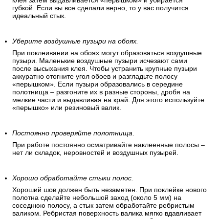
клея затем выдавливается «перышком» и убирается
губкой. Если вы все сделали верно, то у вас получится
идеальный стык.
Уберите воздушные пузыри на обоях.
При поклеивании на обоях могут образоваться воздушные
пузыри. Маленькие воздушные пузыри исчезают сами
после высыхания клея. Чтобы устранить крупные пузыри
аккуратно отогните угол обоев и разгладьте полосу
«перышком». Если пузыри образовались в середине
полотнища – разгоните их в разные стороны, дробя на
мелкие части и выдавливая на край. Для этого используйте
«перышко» или резиновый валик.
Постоянно проверяйте полотнища
.
При работе постоянно осматривайте наклеенные полосы –
нет ли складок, неровностей и воздушных пузырей.
Хорошо обработайте стыки полос.
Хороший шов должен быть незаметен. При поклейке нового
полотна сделайте небольшой заход (около 5 мм) на
соседнюю полосу, а стык затем обработайте ребристым
валиком. Ребристая поверхность валика мягко вдавливает