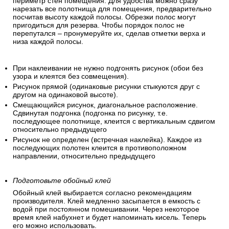
периметр стен помещения. Для удобства можно сразу
нарезать все полотнища для помещения, предварительно
посчитав высоту каждой полосы. Обрезки полос могут
пригодиться для резерва. Чтобы порядок полос не
перепутался – пронумеруйте их, сделав отметки верха и
низа каждой полосы.
При наклеивании не нужно подгонять рисунок (обои без
узора и клеятся без совмещения).
Рисунок прямой (одинаковые рисунки стыкуются друг с
другом на одинаковой высоте).
Смещающийся рисунок, диагональное расположение.
Сдвинутая подгонка (подгонка по рисунку, т.е.
последующее полотнище, клеится с вертикальным сдвигом
относительно предыдущего
Рисунок не определен (встречная наклейка). Каждое из
последующих полотен клеится в противоположном
направлении, относительно предыдущего
Подготовьте обойный клей
Обойный клей выбирается согласно рекомендациям
производителя. Клей медленно засыпается в емкость с
водой при постоянном помешивании. Через некоторое
время клей набухнет и будет напоминать кисель. Теперь
его можно использовать.