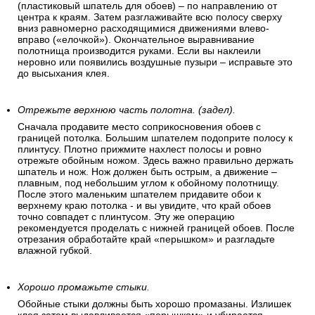
(пластиковый шпатель для обоев) – по направлению от
центра к краям. Затем разглаживайте всю полосу сверху
вниз равномерно расходящимися движениями влево-
вправо («елочкой»). Окончательное выравнивание
полотнища производится руками. Если вы наклеили
неровно или появились воздушные пузыри – исправьте это
до высыхания клея.
Отрежьте верхнюю часть полотна. (задел).
Сначала продавите место соприкосновения обоев с
границей потолка. Большим шпателем подоприте полосу к
плинтусу. Плотно прижмите нахлест полосы и ровно
отрежьте обойным ножом. Здесь важно правильно держать
шпатель и нож. Нож должен быть острым, а движение –
плавным, под небольшим углом к обойному полотнищу.
После этого маленьким шпателем придавите обои к
верхнему краю потолка - и вы увидите, что край обоев
точно совпадет с плинтусом. Эту же операцию
рекомендуется проделать с нижней границей обоев. После
отрезания обработайте край «перышком» и разгладьте
влажной губкой.
Хорошо промажьте стыки.
Обойные стыки должны быть хорошо промазаны. Излишек