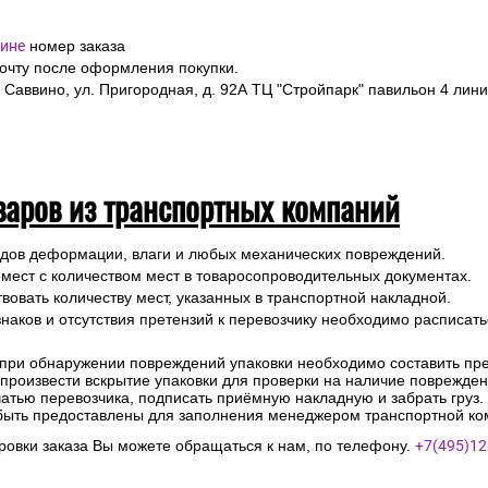
ине
номер заказа
почту после оформления покупки.
 Саввино, ул. Пригородная, д. 92А ТЦ "Стройпарк" павильон 4 лини
варов из транспортных компаний
ледов деформации, влаги и любых механических повреждений.
 мест с количеством мест в товаросопроводительных документах.
вовать количеству мест, указанных в транспортной накладной.
наков и отсутствия претензий к перевозчику необходимо расписатьс
 при обнаружении повреждений упаковки необходимо составить прет
е произвести вскрытие упаковки для проверки на наличие поврежде
чатью перевозчика, подписать приёмную накладную и забрать груз.
быть предоставлены для заполнения менеджером транспортной ко
овки заказа Вы можете обращаться к нам, по телефону.
+7(495)12