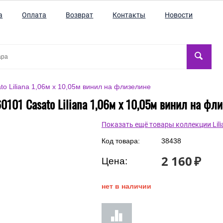
а
Оплата
Возврат
Контакты
Новости
o Liliana 1,06м х 10,05м винил на флизелине
0101 Casato Liliana 1,06м х 10,05м винил на фл
Показать ещё товары коллекции Lili
Код товара:
38438
2 160
₽
Цена:
нет в наличии