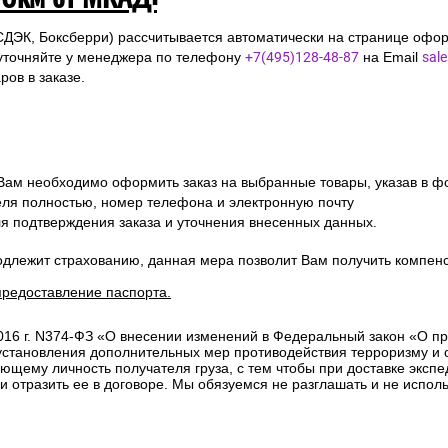
СДЭК, Боксберри) рассчитывается автоматически на странице офор
уточняйте у менеджера по телефону
+7(495)128-48-87
на Email
sal
ов в заказе.
 Вам необходимо оформить заказ на выбранные товары, указав в ф
ля полностью, номер телефона и электронную почту
ля подтверждения заказа и уточнения внесенных данных.
одлежит страхованию, данная мера позволит Вам получить компен
предоставление паспорта.
2016 г. N374-ФЗ «О внесении изменений в Федеральный закон «О п
 установления дополнительных мер противодействия терроризму и
ющему личность получателя груза, с тем чтобы при доставке эксп
отразить ее в договоре. Мы обязуемся не разглашать и не исполь