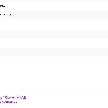
,05м
иснение
до 10км от МКАД)
 компании)