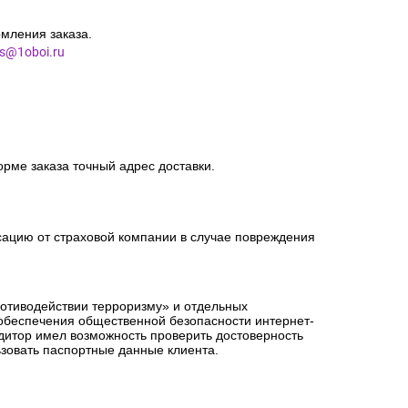
мления заказа.
es@1oboi.ru
орме заказа точный адрес доставки.
сацию от страховой компании в случае повреждения
ротиводействии терроризму» и отдельных
 обеспечения общественной безопасности интернет-
едитор имел возможность проверить достоверность
зовать паспортные данные клиента.