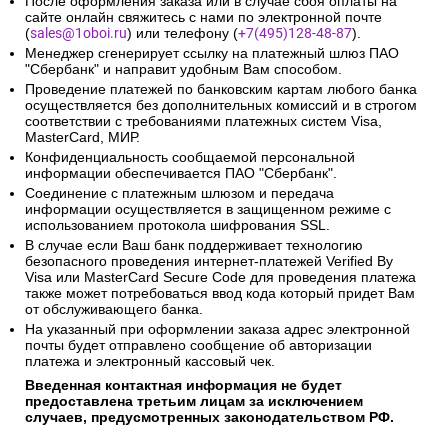
После оформления заказа или в случае сбоя оплаты на
сайте онлайн свяжитесь с нами по электронной почте
(
sales@1oboi.ru
) или телефону (
+7(495)128-48-87
).
Менеджер сгенерирует ссылку на платежный шлюз ПАО
"Сбербанк" и направит удобным Вам способом.
Проведение платежей по банковским картам любого банка
осуществляется без дополнительных комиссий и в строгом
соответствии с требованиями платежных систем Visa,
MasterCard, МИР.
Конфиденциальность сообщаемой персональной
информации обеспечивается ПАО "Сбербанк".
Соединение с платежным шлюзом и передача
информации осуществляется в защищенном режиме с
использованием протокола шифрования SSL.
В случае если Ваш банк поддерживает технологию
безопасного проведения интернет-платежей Verified By
Visa или MasterCard Secure Code для проведения платежа
также может потребоваться ввод кода который придет Вам
от обслуживающего банка.
На указанный при оформлении заказа адрес электронной
почты будет отправлено сообщение об авторизации
платежа и электронный кассовый чек.
Введенная контактная информация не будет
предоставлена третьим лицам за исключением
случаев, предусмотренных законодательством РФ.