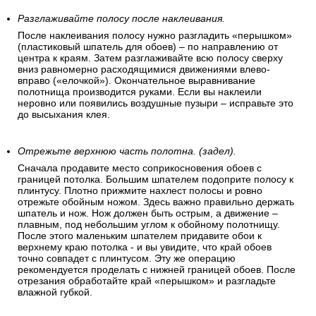
Разглаживайте полосу после наклеивания.
После наклеивания полосу нужно разгладить «перышком»
(пластиковый шпатель для обоев) – по направлению от
центра к краям. Затем разглаживайте всю полосу сверху
вниз равномерно расходящимися движениями влево-
вправо («елочкой»). Окончательное выравнивание
полотнища производится руками. Если вы наклеили
неровно или появились воздушные пузыри – исправьте это
до высыхания клея.
Отрежьте верхнюю часть полотна. (задел).
Сначала продавите место соприкосновения обоев с
границей потолка. Большим шпателем подоприте полосу к
плинтусу. Плотно прижмите нахлест полосы и ровно
отрежьте обойным ножом. Здесь важно правильно держать
шпатель и нож. Нож должен быть острым, а движение –
плавным, под небольшим углом к обойному полотнищу.
После этого маленьким шпателем придавите обои к
верхнему краю потолка - и вы увидите, что край обоев
точно совпадет с плинтусом. Эту же операцию
рекомендуется проделать с нижней границей обоев. После
отрезания обработайте край «перышком» и разгладьте
влажной губкой.