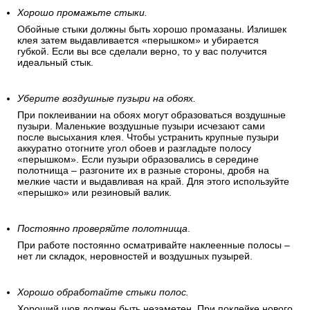
Хорошо промажьте стыки.
Обойные стыки должны быть хорошо промазаны. Излишек
клея затем выдавливается «перышком» и убирается
губкой. Если вы все сделали верно, то у вас получится
идеальный стык.
Уберите воздушные пузыри на обоях.
При поклеивании на обоях могут образоваться воздушные
пузыри. Маленькие воздушные пузыри исчезают сами
после высыхания клея. Чтобы устранить крупные пузыри
аккуратно отогните угол обоев и разгладьте полосу
«перышком». Если пузыри образовались в середине
полотнища – разгоните их в разные стороны, дробя на
мелкие части и выдавливая на край. Для этого используйте
«перышко» или резиновый валик.
Постоянно проверяйте полотнища
.
При работе постоянно осматривайте наклеенные полосы –
нет ли складок, неровностей и воздушных пузырей.
Хорошо обработайте стыки полос.
Хороший шов должен быть незаметен. При поклейке нового