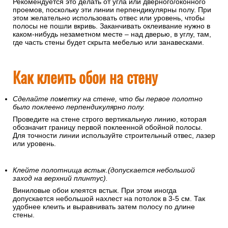
Рекомендуется это делать от угла или дверного/оконного
проемов, поскольку эти линии перпендикулярны полу. При
этом желательно использовать отвес или уровень, чтобы
полосы не пошли вкривь. Заканчивать оклеивание нужно в
каком-нибудь незаметном месте – над дверью, в углу, там,
где часть стены будет скрыта мебелью или занавесками.
Как клеить обои на стену
Сделайте пометку на стене, что бы первое полотно
было поклеено перпендикулярно полу.
Проведите на стене строго вертикальную линию, которая
обозначит границу первой поклеенной обойной полосы.
Для точности линии используйте строительный отвес, лазер
или уровень.
Клейте полотнища встык.(допускается небольшой
заход на верхний плинтус).
Виниловые обои клеятся встык. При этом иногда
допускается небольшой нахлест на потолок в 3-5 см. Так
удобнее клеить и выравнивать затем полосу по длине
стены.