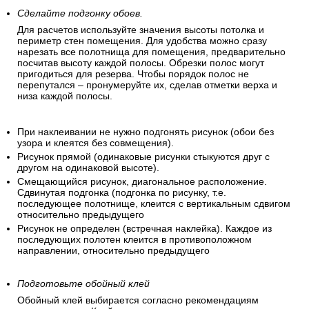
Сделайте подгонку обоев.
Для расчетов используйте значения высоты потолка и
периметр стен помещения. Для удобства можно сразу
нарезать все полотнища для помещения, предварительно
посчитав высоту каждой полосы. Обрезки полос могут
пригодиться для резерва. Чтобы порядок полос не
перепутался – пронумеруйте их, сделав отметки верха и
низа каждой полосы.
При наклеивании не нужно подгонять рисунок (обои без
узора и клеятся без совмещения).
Рисунок прямой (одинаковые рисунки стыкуются друг с
другом на одинаковой высоте).
Смещающийся рисунок, диагональное расположение.
Сдвинутая подгонка (подгонка по рисунку, т.е.
последующее полотнище, клеится с вертикальным сдвигом
относительно предыдущего
Рисунок не определен (встречная наклейка). Каждое из
последующих полотен клеится в противоположном
направлении, относительно предыдущего
Подготовьте обойный клей
Обойный клей выбирается согласно рекомендациям