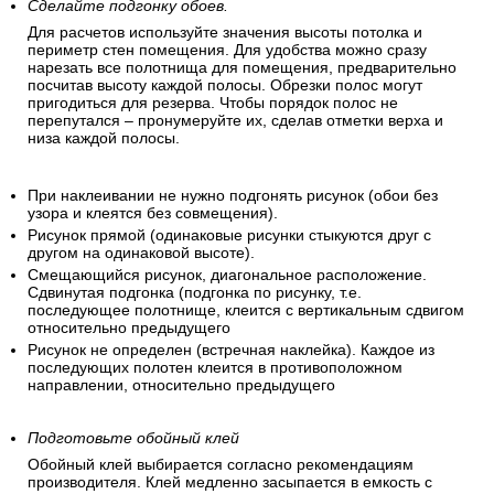
Сделайте подгонку обоев.
Для расчетов используйте значения высоты потолка и
периметр стен помещения. Для удобства можно сразу
нарезать все полотнища для помещения, предварительно
посчитав высоту каждой полосы. Обрезки полос могут
пригодиться для резерва. Чтобы порядок полос не
перепутался – пронумеруйте их, сделав отметки верха и
низа каждой полосы.
При наклеивании не нужно подгонять рисунок (обои без
узора и клеятся без совмещения).
Рисунок прямой (одинаковые рисунки стыкуются друг с
другом на одинаковой высоте).
Смещающийся рисунок, диагональное расположение.
Сдвинутая подгонка (подгонка по рисунку, т.е.
последующее полотнище, клеится с вертикальным сдвигом
относительно предыдущего
Рисунок не определен (встречная наклейка). Каждое из
последующих полотен клеится в противоположном
направлении, относительно предыдущего
Подготовьте обойный клей
Обойный клей выбирается согласно рекомендациям
производителя. Клей медленно засыпается в емкость с