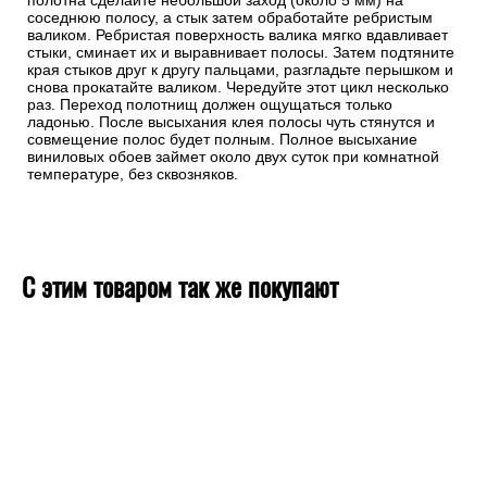
полотна сделайте небольшой заход (около 5 мм) на
соседнюю полосу, а стык затем обработайте ребристым
валиком. Ребристая поверхность валика мягко вдавливает
стыки, сминает их и выравнивает полосы. Затем подтяните
края стыков друг к другу пальцами, разгладьте перышком и
снова прокатайте валиком. Чередуйте этот цикл несколько
раз. Переход полотнищ должен ощущаться только
ладонью. После высыхания клея полосы чуть стянутся и
совмещение полос будет полным. Полное высыхание
виниловых обоев займет около двух суток при комнатной
температуре, без сквозняков.
С этим товаром так же покупают