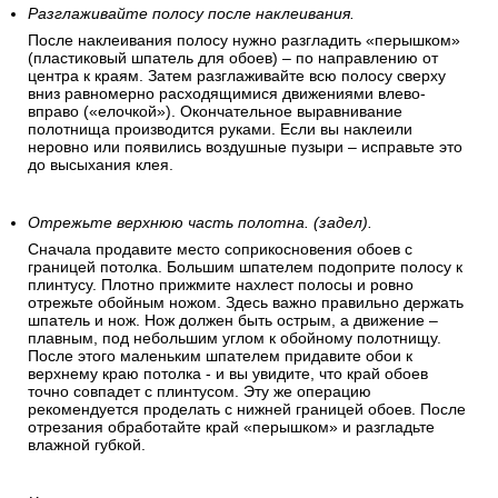
Разглаживайте полосу после наклеивания.
После наклеивания полосу нужно разгладить «перышком»
(пластиковый шпатель для обоев) – по направлению от
центра к краям. Затем разглаживайте всю полосу сверху
вниз равномерно расходящимися движениями влево-
вправо («елочкой»). Окончательное выравнивание
полотнища производится руками. Если вы наклеили
неровно или появились воздушные пузыри – исправьте это
до высыхания клея.
Отрежьте верхнюю часть полотна. (задел).
Сначала продавите место соприкосновения обоев с
границей потолка. Большим шпателем подоприте полосу к
плинтусу. Плотно прижмите нахлест полосы и ровно
отрежьте обойным ножом. Здесь важно правильно держать
шпатель и нож. Нож должен быть острым, а движение –
плавным, под небольшим углом к обойному полотнищу.
После этого маленьким шпателем придавите обои к
верхнему краю потолка - и вы увидите, что край обоев
точно совпадет с плинтусом. Эту же операцию
рекомендуется проделать с нижней границей обоев. После
отрезания обработайте край «перышком» и разгладьте
влажной губкой.