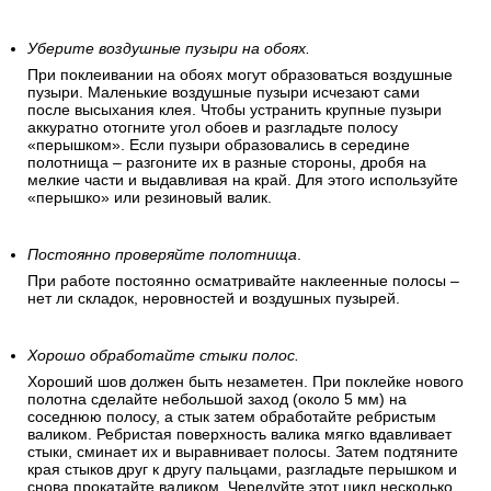
Уберите воздушные пузыри на обоях.
При поклеивании на обоях могут образоваться воздушные
пузыри. Маленькие воздушные пузыри исчезают сами
после высыхания клея. Чтобы устранить крупные пузыри
аккуратно отогните угол обоев и разгладьте полосу
«перышком». Если пузыри образовались в середине
полотнища – разгоните их в разные стороны, дробя на
мелкие части и выдавливая на край. Для этого используйте
«перышко» или резиновый валик.
Постоянно проверяйте полотнища
.
При работе постоянно осматривайте наклеенные полосы –
нет ли складок, неровностей и воздушных пузырей.
Хорошо обработайте стыки полос.
Хороший шов должен быть незаметен. При поклейке нового
полотна сделайте небольшой заход (около 5 мм) на
соседнюю полосу, а стык затем обработайте ребристым
валиком. Ребристая поверхность валика мягко вдавливает
стыки, сминает их и выравнивает полосы. Затем подтяните
края стыков друг к другу пальцами, разгладьте перышком и
снова прокатайте валиком. Чередуйте этот цикл несколько