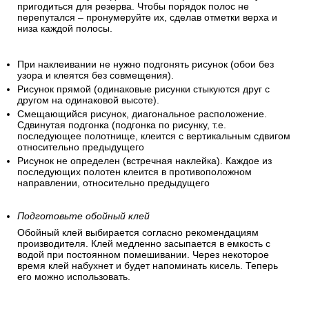
пригодиться для резерва. Чтобы порядок полос не
перепутался – пронумеруйте их, сделав отметки верха и
низа каждой полосы.
При наклеивании не нужно подгонять рисунок (обои без
узора и клеятся без совмещения).
Рисунок прямой (одинаковые рисунки стыкуются друг с
другом на одинаковой высоте).
Смещающийся рисунок, диагональное расположение.
Сдвинутая подгонка (подгонка по рисунку, т.е.
последующее полотнище, клеится с вертикальным сдвигом
относительно предыдущего
Рисунок не определен (встречная наклейка). Каждое из
последующих полотен клеится в противоположном
направлении, относительно предыдущего
Подготовьте обойный клей
Обойный клей выбирается согласно рекомендациям
производителя. Клей медленно засыпается в емкость с
водой при постоянном помешивании. Через некоторое
время клей набухнет и будет напоминать кисель. Теперь
его можно использовать.