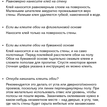
Равномерно нанесите клей на стену.
Клей наносится равномерным слоем на поверхность.
Маленьким шпателем аккуратно промазывается верх
стены. Излишки клея удаляются губкой, намоченной в воде.
Если вы клеите обои на флизелиновой основе
Наносите клей только на поверхность стены.
Е
сли вы клеите обои на бумажной основе
Клей наносится и на поверхность стены, и на само
полотнище. Перед поклейкой расстелите обои на полу.
Обои на бумажной основе тщательно смажьте клеем и
сложите пополам для пропитки. Спустя некоторое время
(точная цифра указана в инструкции) их можно клеить.
Откуда начинать клеить обои?
Рекомендуется это делать от угла или дверного/оконного
проемов, поскольку эти линии перпендикулярны полу. При
этом желательно использовать отвес или уровень, чтобы
полосы не пошли вкривь. Заканчивать оклеивание нужно в
каком-нибудь незаметном месте – над дверью, в углу, там,
где часть стены будет скрыта мебелью или занавесками.