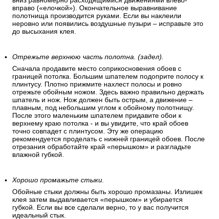
вниз равномерно расходящимися движениями влево-
вправо («елочкой»). Окончательное выравнивание
полотнища производится руками. Если вы наклеили
неровно или появились воздушные пузыри – исправьте это
до высыхания клея.
Отрежьте верхнюю часть полотна. (задел).
Сначала продавите место соприкосновения обоев с
границей потолка. Большим шпателем подоприте полосу к
плинтусу. Плотно прижмите нахлест полосы и ровно
отрежьте обойным ножом. Здесь важно правильно держать
шпатель и нож. Нож должен быть острым, а движение –
плавным, под небольшим углом к обойному полотнищу.
После этого маленьким шпателем придавите обои к
верхнему краю потолка - и вы увидите, что край обоев
точно совпадет с плинтусом. Эту же операцию
рекомендуется проделать с нижней границей обоев. После
отрезания обработайте край «перышком» и разгладьте
влажной губкой.
Хорошо промажьте стыки.
Обойные стыки должны быть хорошо промазаны. Излишек
клея затем выдавливается «перышком» и убирается
губкой. Если вы все сделали верно, то у вас получится
идеальный стык.