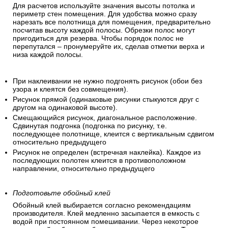
Для расчетов используйте значения высоты потолка и
периметр стен помещения. Для удобства можно сразу
нарезать все полотнища для помещения, предварительно
посчитав высоту каждой полосы. Обрезки полос могут
пригодиться для резерва. Чтобы порядок полос не
перепутался – пронумеруйте их, сделав отметки верха и
низа каждой полосы.
При наклеивании не нужно подгонять рисунок (обои без
узора и клеятся без совмещения).
Рисунок прямой (одинаковые рисунки стыкуются друг с
другом на одинаковой высоте).
Смещающийся рисунок, диагональное расположение.
Сдвинутая подгонка (подгонка по рисунку, т.е.
последующее полотнище, клеится с вертикальным сдвигом
относительно предыдущего
Рисунок не определен (встречная наклейка). Каждое из
последующих полотен клеится в противоположном
направлении, относительно предыдущего
Подготовьте обойный клей
Обойный клей выбирается согласно рекомендациям
производителя. Клей медленно засыпается в емкость с
водой при постоянном помешивании. Через некоторое