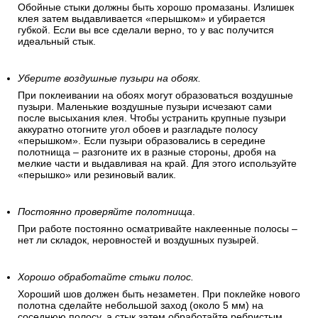
Обойные стыки должны быть хорошо промазаны. Излишек
клея затем выдавливается «перышком» и убирается
губкой. Если вы все сделали верно, то у вас получится
идеальный стык.
Уберите воздушные пузыри на обоях.
При поклеивании на обоях могут образоваться воздушные
пузыри. Маленькие воздушные пузыри исчезают сами
после высыхания клея. Чтобы устранить крупные пузыри
аккуратно отогните угол обоев и разгладьте полосу
«перышком». Если пузыри образовались в середине
полотнища – разгоните их в разные стороны, дробя на
мелкие части и выдавливая на край. Для этого используйте
«перышко» или резиновый валик.
Постоянно проверяйте полотнища
.
При работе постоянно осматривайте наклеенные полосы –
нет ли складок, неровностей и воздушных пузырей.
Хорошо обработайте стыки полос.
Хороший шов должен быть незаметен. При поклейке нового
полотна сделайте небольшой заход (около 5 мм) на
соседнюю полосу, а стык затем обработайте ребристым