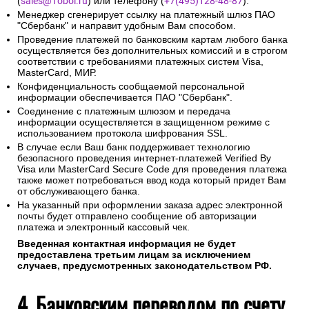
(
sales@1oboi.ru
) или телефону (
+7(495)128-48-87
).
Менеджер сгенерирует ссылку на платежный шлюз ПАО
"Сбербанк" и направит удобным Вам способом.
Проведение платежей по банковским картам любого банка
осуществляется без дополнительных комиссий и в строгом
соответствии с требованиями платежных систем Visa,
MasterCard, МИР.
Конфиденциальность сообщаемой персональной
информации обеспечивается ПАО "Сбербанк".
Соединение с платежным шлюзом и передача
информации осуществляется в защищенном режиме с
использованием протокола шифрования SSL.
В случае если Ваш банк поддерживает технологию
безопасного проведения интернет-платежей Verified By
Visa или MasterCard Secure Code для проведения платежа
также может потребоваться ввод кода который придет Вам
от обслуживающего банка.
На указанный при оформлении заказа адрес электронной
почты будет отправлено сообщение об авторизации
платежа и электронный кассовый чек.
Введенная контактная информация не будет
предоставлена третьим лицам за исключением
случаев, предусмотренных законодательством РФ.
4. Банковским переводом по счету