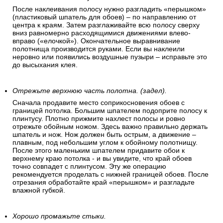
После наклеивания полосу нужно разгладить «перышком»
(пластиковый шпатель для обоев) – по направлению от
центра к краям. Затем разглаживайте всю полосу сверху
вниз равномерно расходящимися движениями влево-
вправо («елочкой»). Окончательное выравнивание
полотнища производится руками. Если вы наклеили
неровно или появились воздушные пузыри – исправьте это
до высыхания клея.
Отрежьте верхнюю часть полотна. (задел).
Сначала продавите место соприкосновения обоев с
границей потолка. Большим шпателем подоприте полосу к
плинтусу. Плотно прижмите нахлест полосы и ровно
отрежьте обойным ножом. Здесь важно правильно держать
шпатель и нож. Нож должен быть острым, а движение –
плавным, под небольшим углом к обойному полотнищу.
После этого маленьким шпателем придавите обои к
верхнему краю потолка - и вы увидите, что край обоев
точно совпадет с плинтусом. Эту же операцию
рекомендуется проделать с нижней границей обоев. После
отрезания обработайте край «перышком» и разгладьте
влажной губкой.
Хорошо промажьте стыки.