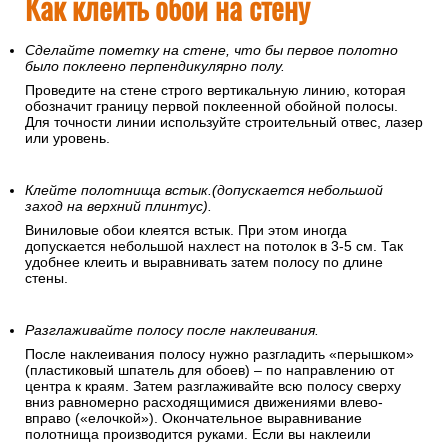
Как клеить обои на стену
Сделайте пометку на стене, что бы первое полотно
было поклеено перпендикулярно полу.
Проведите на стене строго вертикальную линию, которая
обозначит границу первой поклеенной обойной полосы.
Для точности линии используйте строительный отвес, лазер
или уровень.
Клейте полотнища встык.(допускается небольшой
заход на верхний плинтус).
Виниловые обои клеятся встык. При этом иногда
допускается небольшой нахлест на потолок в 3-5 см. Так
удобнее клеить и выравнивать затем полосу по длине
стены.
Разглаживайте полосу после наклеивания.
После наклеивания полосу нужно разгладить «перышком»
(пластиковый шпатель для обоев) – по направлению от
центра к краям. Затем разглаживайте всю полосу сверху
вниз равномерно расходящимися движениями влево-
вправо («елочкой»). Окончательное выравнивание
полотнища производится руками. Если вы наклеили