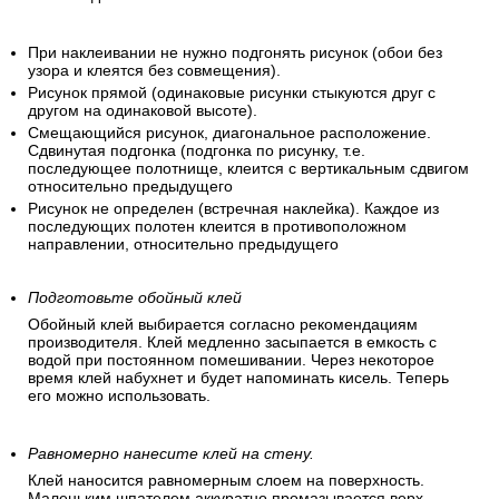
При наклеивании не нужно подгонять рисунок (обои без
узора и клеятся без совмещения).
Рисунок прямой (одинаковые рисунки стыкуются друг с
другом на одинаковой высоте).
Смещающийся рисунок, диагональное расположение.
Сдвинутая подгонка (подгонка по рисунку, т.е.
последующее полотнище, клеится с вертикальным сдвигом
относительно предыдущего
Рисунок не определен (встречная наклейка). Каждое из
последующих полотен клеится в противоположном
направлении, относительно предыдущего
Подготовьте обойный клей
Обойный клей выбирается согласно рекомендациям
производителя. Клей медленно засыпается в емкость с
водой при постоянном помешивании. Через некоторое
время клей набухнет и будет напоминать кисель. Теперь
его можно использовать.
Равномерно нанесите клей на стену.
Клей наносится равномерным слоем на поверхность.
Маленьким шпателем аккуратно промазывается верх