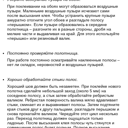
При поклеивании на обоях могут образоваться воздушные
пузыри. Маленькие воздушные пузыри исчезают сами
после высыхания клея. Чтобы устранить крупные пузыри
аккуратно отогните угол обоев и разгладьте полосу
«перышком». Если пузыри образовались в середине
полотнища – разгоните их в разные стороны, дробя на
мелкие части и выдавливая на край. Для этого используйте
«перышко» или резиновый валик.
Постоянно проверяйте полотнища
.
При работе постоянно осматривайте наклеенные полосы –
нет ли складок, неровностей и воздушных пузырей.
Хорошо обработайте стыки полос.
Хороший шов должен быть незаметен. При поклейке нового
полотна сделайте небольшой заход (около 5 мм) на
соседнюю полосу, а стык затем обработайте ребристым
валиком. Ребристая поверхность валика мягко вдавливает
стыки, сминает их и выравнивает полосы. Затем подтяните
края стыков друг к другу пальцами, разгладьте перышком и
снова прокатайте валиком. Чередуйте этот цикл несколько
раз. Переход полотнищ должен ощущаться только
ладонью. После высыхания клея полосы чуть стянутся и
совмещение полос будет полным. Полное высыхание