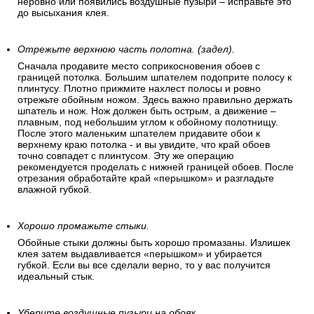
неровно или появились воздушные пузыри – исправьте это
до высыхания клея.
Отрежьте верхнюю часть полотна. (задел).
Сначала продавите место соприкосновения обоев с
границей потолка. Большим шпателем подоприте полосу к
плинтусу. Плотно прижмите нахлест полосы и ровно
отрежьте обойным ножом. Здесь важно правильно держать
шпатель и нож. Нож должен быть острым, а движение –
плавным, под небольшим углом к обойному полотнищу.
После этого маленьким шпателем придавите обои к
верхнему краю потолка - и вы увидите, что край обоев
точно совпадет с плинтусом. Эту же операцию
рекомендуется проделать с нижней границей обоев. После
отрезания обработайте край «перышком» и разгладьте
влажной губкой.
Хорошо промажьте стыки.
Обойные стыки должны быть хорошо промазаны. Излишек
клея затем выдавливается «перышком» и убирается
губкой. Если вы все сделали верно, то у вас получится
идеальный стык.
Уберите воздушные пузыри на обоях.