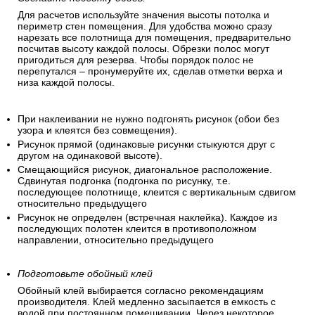
Для расчетов используйте значения высоты потолка и
периметр стен помещения. Для удобства можно сразу
нарезать все полотнища для помещения, предварительно
посчитав высоту каждой полосы. Обрезки полос могут
пригодиться для резерва. Чтобы порядок полос не
перепутался – пронумеруйте их, сделав отметки верха и
низа каждой полосы.
При наклеивании не нужно подгонять рисунок (обои без
узора и клеятся без совмещения).
Рисунок прямой (одинаковые рисунки стыкуются друг с
другом на одинаковой высоте).
Смещающийся рисунок, диагональное расположение.
Сдвинутая подгонка (подгонка по рисунку, т.е.
последующее полотнище, клеится с вертикальным сдвигом
относительно предыдущего
Рисунок не определен (встречная наклейка). Каждое из
последующих полотен клеится в противоположном
направлении, относительно предыдущего
Подготовьте обойный клей
Обойный клей выбирается согласно рекомендациям
производителя. Клей медленно засыпается в емкость с
водой при постоянном помешивании. Через некоторое