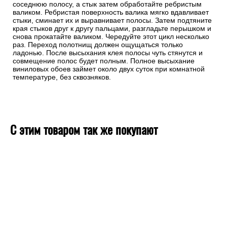
соседнюю полосу, а стык затем обработайте ребристым
валиком. Ребристая поверхность валика мягко вдавливает
стыки, сминает их и выравнивает полосы. Затем подтяните
края стыков друг к другу пальцами, разгладьте перышком и
снова прокатайте валиком. Чередуйте этот цикл несколько
раз. Переход полотнищ должен ощущаться только
ладонью. После высыхания клея полосы чуть стянутся и
совмещение полос будет полным. Полное высыхание
виниловых обоев займет около двух суток при комнатной
температуре, без сквозняков.
С этим товаром так же покупают