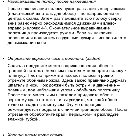
Разглаживайте полосу после наклеивания.
После наклеивания полосу нужно разгладить «перышком»
(пластиковый шпатель для обоев) – по направлению от
центра к краям. Затем разглаживайте всю полосу сверху
вниз равномерно расходящимися движениями влево-
вправо («елочкой»). Окончательное выравнивание
полотнища производится руками. Если вы наклеили
неровно или появились воздушные пузыри – исправьте это
до высыхания клея.
Отрежьте верхнюю часть полотна. (задел).
Сначала продавите место соприкосновения обоев с
границей потолка. Большим шпателем подоприте полосу к
плинтусу. Плотно прижмите нахлест полосы и ровно
отрежьте обойным ножом. Здесь важно правильно держать
шпатель и нож. Нож должен быть острым, а движение –
плавным, под небольшим углом к обойному полотнищу.
После этого маленьким шпателем придавите обои к
верхнему краю потолка - и вы увидите, что край обоев
точно совпадет с плинтусом. Эту же операцию
рекомендуется проделать с нижней границей обоев. После
отрезания обработайте край «перышком» и разгладьте
влажной губкой.
Хорошо промажьте стыки.