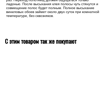
раз. Переход полотнищ должен ощущаться только
ладонью. После высыхания клея полосы чуть стянутся и
совмещение полос будет полным. Полное высыхание
виниловых обоев займет около двух суток при комнатной
температуре, без сквозняков.
С этим товаром так же покупают