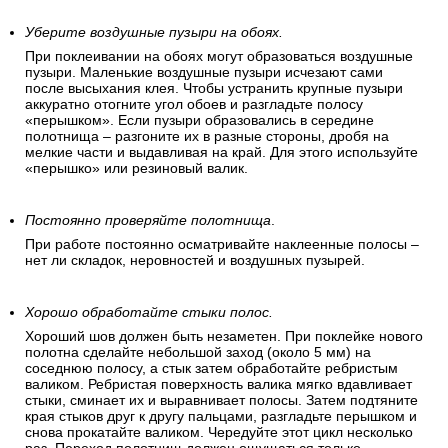
Уберите воздушные пузыри на обоях.
При поклеивании на обоях могут образоваться воздушные
пузыри. Маленькие воздушные пузыри исчезают сами
после высыхания клея. Чтобы устранить крупные пузыри
аккуратно отогните угол обоев и разгладьте полосу
«перышком». Если пузыри образовались в середине
полотнища – разгоните их в разные стороны, дробя на
мелкие части и выдавливая на край. Для этого используйте
«перышко» или резиновый валик.
Постоянно проверяйте полотнища
.
При работе постоянно осматривайте наклеенные полосы –
нет ли складок, неровностей и воздушных пузырей.
Хорошо обработайте стыки полос.
Хороший шов должен быть незаметен. При поклейке нового
полотна сделайте небольшой заход (около 5 мм) на
соседнюю полосу, а стык затем обработайте ребристым
валиком. Ребристая поверхность валика мягко вдавливает
стыки, сминает их и выравнивает полосы. Затем подтяните
края стыков друг к другу пальцами, разгладьте перышком и
снова прокатайте валиком. Чередуйте этот цикл несколько