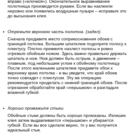
вправо («елочкой»). Окончательное выравнивание
полотнища производится руками. Если вы наклеили
неровно или появились воздушные пузыри – исправьте это
до высыхания клея.
Отрежьте верхнюю часть полотна. (задел).
Сначала продавите место соприкосновения обоев с
границей потолка. Большим шпателем подоприте полосу к
плинтусу. Плотно прижмите нахлест полосы и ровно
отрежьте обойным ножом. Здесь важно правильно держать
шпатель и нож. Нож должен быть острым, а движение –
плавным, под небольшим углом к обойному полотнищу.
После этого маленьким шпателем придавите обои к
верхнему краю потолка - и вы увидите, что край обоев
точно совпадет с плинтусом. Эту же операцию
рекомендуется проделать с нижней границей обоев. После
отрезания обработайте край «перышком» и разгладьте
влажной губкой.
Хорошо промажьте стыки.
Обойные стыки должны быть хорошо промазаны. Излишек
клея затем выдавливается «перышком» и убирается
губкой. Если вы все сделали верно, то у вас получится
идеальный стык.