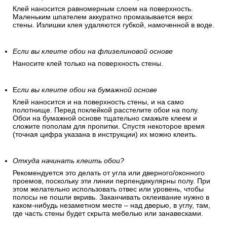
Клей наносится равномерным слоем на поверхность.
Маленьким шпателем аккуратно промазывается верх
стены. Излишки клея удаляются губкой, намоченной в воде.
Если вы клеите обои на флизелиновой основе
Наносите клей только на поверхность стены.
Е
сли вы клеите обои на бумажной основе
Клей наносится и на поверхность стены, и на само
полотнище. Перед поклейкой расстелите обои на полу.
Обои на бумажной основе тщательно смажьте клеем и
сложите пополам для пропитки. Спустя некоторое время
(точная цифра указана в инструкции) их можно клеить.
Откуда начинать клеить обои?
Рекомендуется это делать от угла или дверного/оконного
проемов, поскольку эти линии перпендикулярны полу. При
этом желательно использовать отвес или уровень, чтобы
полосы не пошли вкривь. Заканчивать оклеивание нужно в
каком-нибудь незаметном месте – над дверью, в углу, там,
где часть стены будет скрыта мебелью или занавесками.