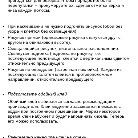
пригодиться для резерва. Чтобы порядок полос не
перепутался – пронумеруйте их, сделав отметки верха и
низа каждой полосы.
При наклеивании не нужно подгонять рисунок (обои без
узора и клеятся без совмещения).
Рисунок прямой (одинаковые рисунки стыкуются друг с
другом на одинаковой высоте).
Смещающийся рисунок, диагональное расположение.
Сдвинутая подгонка (подгонка по рисунку, т.е.
последующее полотнище, клеится с вертикальным сдвигом
относительно предыдущего
Рисунок не определен (встречная наклейка). Каждое из
последующих полотен клеится в противоположном
направлении, относительно предыдущего
Подготовьте обойный клей
Обойный клей выбирается согласно рекомендациям
производителя. Клей медленно засыпается в емкость с
водой при постоянном помешивании. Через некоторое
время клей набухнет и будет напоминать кисель. Теперь
его можно использовать.
Равномерно нанесите клей на стену.