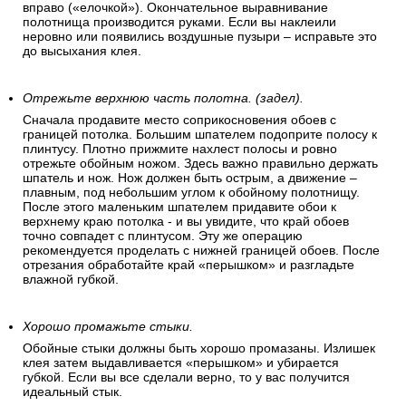
вправо («елочкой»). Окончательное выравнивание
полотнища производится руками. Если вы наклеили
неровно или появились воздушные пузыри – исправьте это
до высыхания клея.
Отрежьте верхнюю часть полотна. (задел).
Сначала продавите место соприкосновения обоев с
границей потолка. Большим шпателем подоприте полосу к
плинтусу. Плотно прижмите нахлест полосы и ровно
отрежьте обойным ножом. Здесь важно правильно держать
шпатель и нож. Нож должен быть острым, а движение –
плавным, под небольшим углом к обойному полотнищу.
После этого маленьким шпателем придавите обои к
верхнему краю потолка - и вы увидите, что край обоев
точно совпадет с плинтусом. Эту же операцию
рекомендуется проделать с нижней границей обоев. После
отрезания обработайте край «перышком» и разгладьте
влажной губкой.
Хорошо промажьте стыки.
Обойные стыки должны быть хорошо промазаны. Излишек
клея затем выдавливается «перышком» и убирается
губкой. Если вы все сделали верно, то у вас получится
идеальный стык.