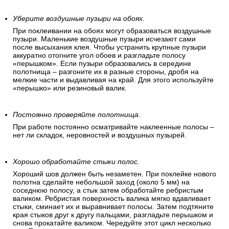
Уберите воздушные пузыри на обоях.
При поклеивании на обоях могут образоваться воздушные
пузыри. Маленькие воздушные пузыри исчезают сами
после высыхания клея. Чтобы устранить крупные пузыри
аккуратно отогните угол обоев и разгладьте полосу
«перышком». Если пузыри образовались в середине
полотнища – разгоните их в разные стороны, дробя на
мелкие части и выдавливая на край. Для этого используйте
«перышко» или резиновый валик.
Постоянно проверяйте полотнища
.
При работе постоянно осматривайте наклеенные полосы –
нет ли складок, неровностей и воздушных пузырей.
Хорошо обработайте стыки полос.
Хороший шов должен быть незаметен. При поклейке нового
полотна сделайте небольшой заход (около 5 мм) на
соседнюю полосу, а стык затем обработайте ребристым
валиком. Ребристая поверхность валика мягко вдавливает
стыки, сминает их и выравнивает полосы. Затем подтяните
края стыков друг к другу пальцами, разгладьте перышком и
снова прокатайте валиком. Чередуйте этот цикл несколько