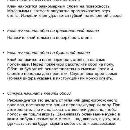
Клей наносится равномерным слоем на поверхность.
Маленьким шпателем аккуратно промазывается верх
стены. Излишки клея удаляются губкой, намоченной в воде.
Если вы клеите обои на флизелиновой основе
Наносите клей только на поверхность стены.
Е
сли вы клеите обои на бумажной основе
Клей наносится и на поверхность стены, и на само
полотнище. Перед поклейкой расстелите обои на полу.
Обои на бумажной основе тщательно смажьте клеем и
сложите пополам для пропитки. Спустя некоторое время
(точная цифра указана в инструкции) их можно клеить.
Откуда начинать клеить обои?
Рекомендуется это делать от угла или дверного/оконного
проемов, поскольку эти линии перпендикулярны полу. При
этом желательно использовать отвес или уровень, чтобы
полосы не пошли вкривь. Заканчивать оклеивание нужно в
каком-нибудь незаметном месте – над дверью, в углу, там,
где часть стены будет скрыта мебелью или занавесками.