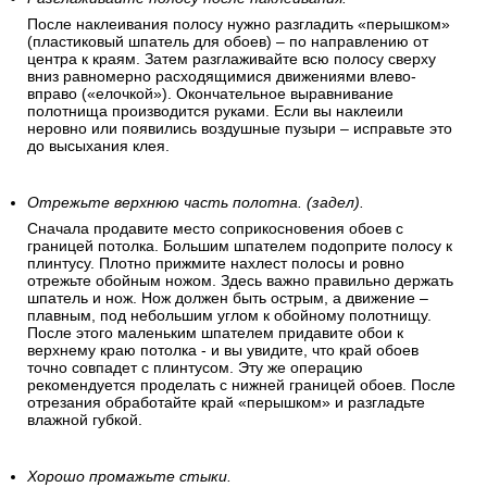
После наклеивания полосу нужно разгладить «перышком»
(пластиковый шпатель для обоев) – по направлению от
центра к краям. Затем разглаживайте всю полосу сверху
вниз равномерно расходящимися движениями влево-
вправо («елочкой»). Окончательное выравнивание
полотнища производится руками. Если вы наклеили
неровно или появились воздушные пузыри – исправьте это
до высыхания клея.
Отрежьте верхнюю часть полотна. (задел).
Сначала продавите место соприкосновения обоев с
границей потолка. Большим шпателем подоприте полосу к
плинтусу. Плотно прижмите нахлест полосы и ровно
отрежьте обойным ножом. Здесь важно правильно держать
шпатель и нож. Нож должен быть острым, а движение –
плавным, под небольшим углом к обойному полотнищу.
После этого маленьким шпателем придавите обои к
верхнему краю потолка - и вы увидите, что край обоев
точно совпадет с плинтусом. Эту же операцию
рекомендуется проделать с нижней границей обоев. После
отрезания обработайте край «перышком» и разгладьте
влажной губкой.
Хорошо промажьте стыки.