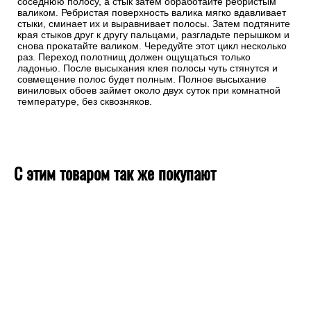
соседнюю полосу, а стык затем обработайте ребристым
валиком. Ребристая поверхность валика мягко вдавливает
стыки, сминает их и выравнивает полосы. Затем подтяните
края стыков друг к другу пальцами, разгладьте перышком и
снова прокатайте валиком. Чередуйте этот цикл несколько
раз. Переход полотнищ должен ощущаться только
ладонью. После высыхания клея полосы чуть стянутся и
совмещение полос будет полным. Полное высыхание
виниловых обоев займет около двух суток при комнатной
температуре, без сквозняков.
С этим товаром так же покупают