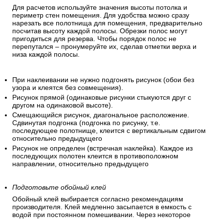
Для расчетов используйте значения высоты потолка и
периметр стен помещения. Для удобства можно сразу
нарезать все полотнища для помещения, предварительно
посчитав высоту каждой полосы. Обрезки полос могут
пригодиться для резерва. Чтобы порядок полос не
перепутался – пронумеруйте их, сделав отметки верха и
низа каждой полосы.
При наклеивании не нужно подгонять рисунок (обои без
узора и клеятся без совмещения).
Рисунок прямой (одинаковые рисунки стыкуются друг с
другом на одинаковой высоте).
Смещающийся рисунок, диагональное расположение.
Сдвинутая подгонка (подгонка по рисунку, т.е.
последующее полотнище, клеится с вертикальным сдвигом
относительно предыдущего
Рисунок не определен (встречная наклейка). Каждое из
последующих полотен клеится в противоположном
направлении, относительно предыдущего
Подготовьте обойный клей
Обойный клей выбирается согласно рекомендациям
производителя. Клей медленно засыпается в емкость с
водой при постоянном помешивании. Через некоторое