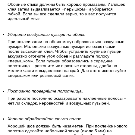
Обойные стыки должны быть хорошо промазаны. Излишек
клея затем выдавливается «перышком» и убирается
губкой. Если вы все сделали верно, то у вас получится
идеальный стык.
Уберите воздушные пузыри на обоях.
При поклеивании на обоях могут образоваться воздушные
пузыри. Маленькие воздушные пузыри исчезают сами
после высыхания клея. Чтобы устранить крупные пузыри
аккуратно отогните угол обоев и разгладьте полосу
«перышком». Если пузыри образовались в середине
полотнища – разгоните их в разные стороны, дробя на
мелкие части и выдавливая на край. Для этого используйте
«перышко» или резиновый валик.
Постоянно проверяйте полотнища
.
При работе постоянно осматривайте наклеенные полосы –
нет ли складок, неровностей и воздушных пузырей.
Хорошо обработайте стыки полос.
Хороший шов должен быть незаметен. При поклейке нового
полотна сделайте небольшой заход (около 5 мм) на