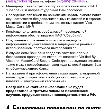
(
sales@1oboi.ru
) или телефону (
+7(495)128-48-87
).
Менеджер сгенерирует ссылку на платежный шлюз ПАО
"Сбербанк" и направит удобным Вам способом.
Проведение платежей по банковским картам любого банка
осуществляется без дополнительных комиссий и в строгом
соответствии с требованиями платежных систем Visa,
MasterCard, МИР.
Конфиденциальность сообщаемой персональной
информации обеспечивается ПАО "Сбербанк".
Соединение с платежным шлюзом и передача
информации осуществляется в защищенном режиме с
использованием протокола шифрования SSL.
В случае если Ваш банк поддерживает технологию
безопасного проведения интернет-платежей Verified By
Visa или MasterCard Secure Code для проведения платежа
также может потребоваться ввод кода который придет Вам
от обслуживающего банка.
На указанный при оформлении заказа адрес электронной
почты будет отправлено сообщение об авторизации
платежа и электронный кассовый чек.
Введенная контактная информация не будет
предоставлена третьим лицам за исключением
случаев, предусмотренных законодательством РФ.
4. Банковским переводом по счету