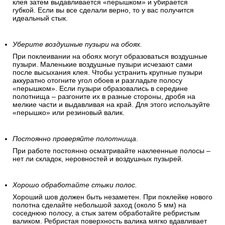
клея затем выдавливается «перышком» и убирается
губкой. Если вы все сделали верно, то у вас получится
идеальный стык.
Уберите воздушные пузыри на обоях.
При поклеивании на обоях могут образоваться воздушные
пузыри. Маленькие воздушные пузыри исчезают сами
после высыхания клея. Чтобы устранить крупные пузыри
аккуратно отогните угол обоев и разгладьте полосу
«перышком». Если пузыри образовались в середине
полотнища – разгоните их в разные стороны, дробя на
мелкие части и выдавливая на край. Для этого используйте
«перышко» или резиновый валик.
Постоянно проверяйте полотнища
.
При работе постоянно осматривайте наклеенные полосы –
нет ли складок, неровностей и воздушных пузырей.
Хорошо обработайте стыки полос.
Хороший шов должен быть незаметен. При поклейке нового
полотна сделайте небольшой заход (около 5 мм) на
соседнюю полосу, а стык затем обработайте ребристым
валиком. Ребристая поверхность валика мягко вдавливает