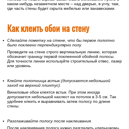
каком-нибудь незаметном месте – над дверью, в углу, там,
где часть стены будет скрыта мебелью или занавесками.
Как клеить обои на стену
Сделайте пометку на стене, что бы первое полотно
было поклеено перпендикулярно полу.
Проведите на стене строго вертикальную линию, которая
обозначит границу первой поклеенной обойной полосы.
Для точности линии используйте строительный отвес, лазер
или уровень.
Клейте полотнища встык.(допускается небольшой
заход на верхний плинтус).
Виниловые обои клеятся встык. При этом иногда
допускается небольшой нахлест на потолок в 3-5 см. Так
удобнее клеить и выравнивать затем полосу по длине
стены.
Разглаживайте полосу после наклеивания.
После наклеивания полосу нужно разгладить «перышком»