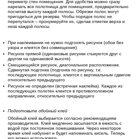
периметр стен помещения. Для удобства можно сразу
нарезать все полотнища для помещения, предварительно
посчитав высоту каждой полосы. Обрезки полос могут
пригодиться для резерва. Чтобы порядок полос не
перепутался – пронумеруйте их, сделав отметки верха и
низа каждой полосы.
При наклеивании не нужно подгонять рисунок (обои без
узора и клеятся без совмещения).
Рисунок прямой (одинаковые рисунки стыкуются друг с
другом на одинаковой высоте).
Смещающийся рисунок, диагональное расположение.
Сдвинутая подгонка (подгонка по рисунку, т.е.
последующее полотнище, клеится с вертикальным сдвигом
относительно предыдущего
Рисунок не определен (встречная наклейка). Каждое из
последующих полотен клеится в противоположном
направлении, относительно предыдущего
Подготовьте обойный клей
Обойный клей выбирается согласно рекомендациям
производителя. Клей медленно засыпается в емкость с
водой при постоянном помешивании. Через некоторое
время клей набухнет и будет напоминать кисель. Теперь
его можно использовать.