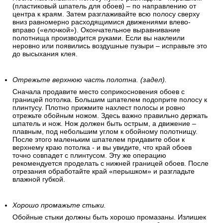
(пластиковый шпатель для обоев) – по направлению от
центра к краям. Затем разглаживайте всю полосу сверху
вниз равномерно расходящимися движениями влево-
вправо («елочкой»). Окончательное выравнивание
полотнища производится руками. Если вы наклеили
неровно или появились воздушные пузыри – исправьте это
до высыхания клея.
Отрежьте верхнюю часть полотна. (задел).
Сначала продавите место соприкосновения обоев с
границей потолка. Большим шпателем подоприте полосу к
плинтусу. Плотно прижмите нахлест полосы и ровно
отрежьте обойным ножом. Здесь важно правильно держать
шпатель и нож. Нож должен быть острым, а движение –
плавным, под небольшим углом к обойному полотнищу.
После этого маленьким шпателем придавите обои к
верхнему краю потолка - и вы увидите, что край обоев
точно совпадет с плинтусом. Эту же операцию
рекомендуется проделать с нижней границей обоев. После
отрезания обработайте край «перышком» и разгладьте
влажной губкой.
Хорошо промажьте стыки.
Обойные стыки должны быть хорошо промазаны. Излишек