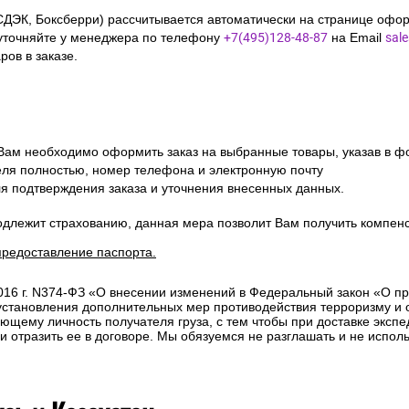
СДЭК, Боксберри) рассчитывается автоматически на странице офор
уточняйте у менеджера по телефону
+7(495)128-48-87
на Email
sal
ов в заказе.
 Вам необходимо оформить заказ на выбранные товары, указав в ф
ля полностью, номер телефона и электронную почту
ля подтверждения заказа и уточнения внесенных данных.
одлежит страхованию, данная мера позволит Вам получить компен
предоставление паспорта.
2016 г. N374-ФЗ «О внесении изменений в Федеральный закон «О п
 установления дополнительных мер противодействия терроризму и
ющему личность получателя груза, с тем чтобы при доставке эксп
отразить ее в договоре. Мы обязуемся не разглашать и не исполь