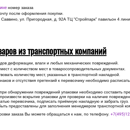
ине
номер заказа
почту после оформления покупки.
 Саввино, ул. Пригородная, д. 92А ТЦ "Стройпарк" павильон 4 лини
варов из транспортных компаний
ледов деформации, влаги и любых механических повреждений.
 мест с количеством мест в товаросопроводительных документах.
вовать количеству мест, указанных в транспортной накладной.
наков и отсутствия претензий к перевозчику необходимо расписатьс
 при обнаружении повреждений упаковки необходимо составить прет
е произвести вскрытие упаковки для проверки на наличие поврежде
чатью перевозчика, подписать приёмную накладную и забрать груз.
быть предоставлены для заполнения менеджером транспортной ко
овки заказа Вы можете обращаться к нам, по телефону.
+7(495)12