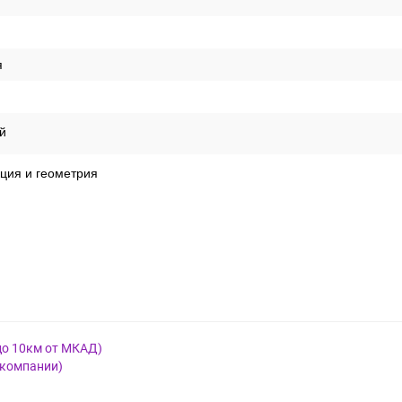
я
й
ция и геометрия
до 10км от МКАД)
 компании)