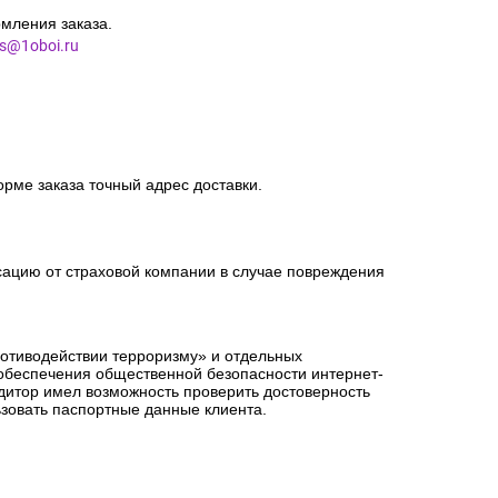
мления заказа.
es@1oboi.ru
орме заказа точный адрес доставки.
сацию от страховой компании в случае повреждения
ротиводействии терроризму» и отдельных
 обеспечения общественной безопасности интернет-
едитор имел возможность проверить достоверность
зовать паспортные данные клиента.