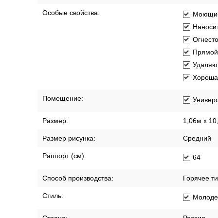
Особые свойства:
Моющи
Наносит
Огнест
Прямой
Удаляют
Хорошая
Помещение:
Универ
Размер:
1,06м х 10
Размер рисунка:
Средний
Раппорт (см):
64
Способ производства:
Горячее т
Стиль:
Молод