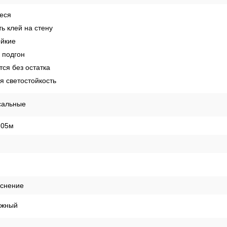
еся
ь клей на стену
ойкие
 подгон
ся без остатка
 светостойкость
сальные
,05м
иснение
ежный