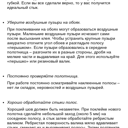
губкой. Если вы все сделали верно, то у вас получится
идеальный стык.
Уберите воздушные пузыри на обоях.
При поклеивании на обоях могут образоваться воздушные
пузыри. Маленькие воздушные пузыри исчезают сами
после высыхания клея. Чтобы устранить крупные пузыри
аккуратно отогните угол обоев и разгладьте полосу
«перышком». Если пузыри образовались в середине
полотнища – разгоните их в разные стороны, дробя на
мелкие части и выдавливая на край. Для этого используйте
«перышко» или резиновый валик.
Постоянно проверяйте полотнища
.
При работе постоянно осматривайте наклеенные полосы –
нет ли складок, неровностей и воздушных пузырей.
Хорошо обработайте стыки полос.
Хороший шов должен быть незаметен. При поклейке нового
полотна сделайте небольшой заход (около 5 мм) на
соседнюю полосу, а стык затем обработайте ребристым
валиком. Ребристая поверхность валика мягко вдавливает
стыки, сминает их и выравнивает полосы. Затем подтяните