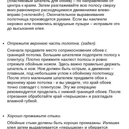
(пластиковый шпатель для обоев) – по направлению от
центра к краям. Затем разглаживайте всю полосу сверху
вниз равномерно расходящимися движениями влево-
вправо («елочкой»). Окончательное выравнивание
полотнища производится руками. Если вы наклеили
неровно или появились воздушные пузыри – исправьте это
до высыхания клея.
Отрежьте верхнюю часть полотна. (задел).
Сначала продавите место соприкосновения обоев с
границей потолка. Большим шпателем подоприте полосу к
плинтусу. Плотно прижмите нахлест полосы и ровно
отрежьте обойным ножом. Здесь важно правильно держать
шпатель и нож. Нож должен быть острым, а движение –
плавным, под небольшим углом к обойному полотнищу.
После этого маленьким шпателем придавите обои к
верхнему краю потолка - и вы увидите, что край обоев
точно совпадет с плинтусом. Эту же операцию
рекомендуется проделать с нижней границей обоев. После
отрезания обработайте край «перышком» и разгладьте
влажной губкой.
Хорошо промажьте стыки.
Обойные стыки должны быть хорошо промазаны. Излишек
клея затем выдавливается «перышком» и убирается