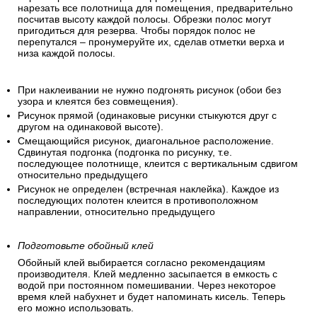
нарезать все полотнища для помещения, предварительно
посчитав высоту каждой полосы. Обрезки полос могут
пригодиться для резерва. Чтобы порядок полос не
перепутался – пронумеруйте их, сделав отметки верха и
низа каждой полосы.
При наклеивании не нужно подгонять рисунок (обои без
узора и клеятся без совмещения).
Рисунок прямой (одинаковые рисунки стыкуются друг с
другом на одинаковой высоте).
Смещающийся рисунок, диагональное расположение.
Сдвинутая подгонка (подгонка по рисунку, т.е.
последующее полотнище, клеится с вертикальным сдвигом
относительно предыдущего
Рисунок не определен (встречная наклейка). Каждое из
последующих полотен клеится в противоположном
направлении, относительно предыдущего
Подготовьте обойный клей
Обойный клей выбирается согласно рекомендациям
производителя. Клей медленно засыпается в емкость с
водой при постоянном помешивании. Через некоторое
время клей набухнет и будет напоминать кисель. Теперь
его можно использовать.