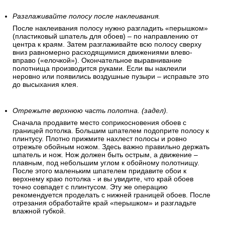
Разглаживайте полосу после наклеивания.
После наклеивания полосу нужно разгладить «перышком»
(пластиковый шпатель для обоев) – по направлению от
центра к краям. Затем разглаживайте всю полосу сверху
вниз равномерно расходящимися движениями влево-
вправо («елочкой»). Окончательное выравнивание
полотнища производится руками. Если вы наклеили
неровно или появились воздушные пузыри – исправьте это
до высыхания клея.
Отрежьте верхнюю часть полотна. (задел).
Сначала продавите место соприкосновения обоев с
границей потолка. Большим шпателем подоприте полосу к
плинтусу. Плотно прижмите нахлест полосы и ровно
отрежьте обойным ножом. Здесь важно правильно держать
шпатель и нож. Нож должен быть острым, а движение –
плавным, под небольшим углом к обойному полотнищу.
После этого маленьким шпателем придавите обои к
верхнему краю потолка - и вы увидите, что край обоев
точно совпадет с плинтусом. Эту же операцию
рекомендуется проделать с нижней границей обоев. После
отрезания обработайте край «перышком» и разгладьте
влажной губкой.