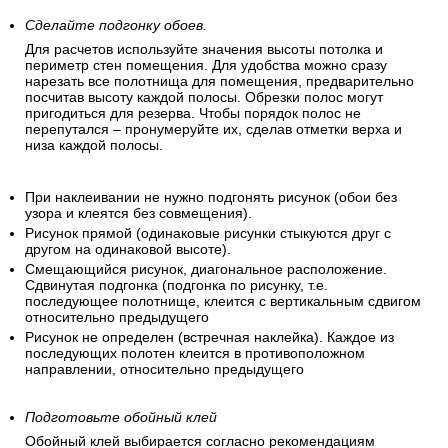
Сделайте подгонку обоев.
Для расчетов используйте значения высоты потолка и
периметр стен помещения. Для удобства можно сразу
нарезать все полотнища для помещения, предварительно
посчитав высоту каждой полосы. Обрезки полос могут
пригодиться для резерва. Чтобы порядок полос не
перепутался – пронумеруйте их, сделав отметки верха и
низа каждой полосы.
При наклеивании не нужно подгонять рисунок (обои без
узора и клеятся без совмещения).
Рисунок прямой (одинаковые рисунки стыкуются друг с
другом на одинаковой высоте).
Смещающийся рисунок, диагональное расположение.
Сдвинутая подгонка (подгонка по рисунку, т.е.
последующее полотнище, клеится с вертикальным сдвигом
относительно предыдущего
Рисунок не определен (встречная наклейка). Каждое из
последующих полотен клеится в противоположном
направлении, относительно предыдущего
Подготовьте обойный клей
Обойный клей выбирается согласно рекомендациям