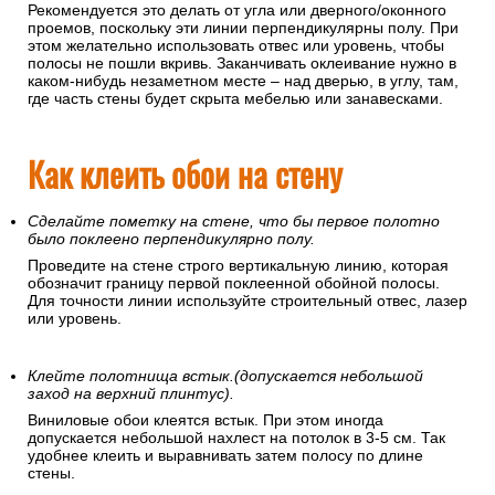
Рекомендуется это делать от угла или дверного/оконного
проемов, поскольку эти линии перпендикулярны полу. При
этом желательно использовать отвес или уровень, чтобы
полосы не пошли вкривь. Заканчивать оклеивание нужно в
каком-нибудь незаметном месте – над дверью, в углу, там,
где часть стены будет скрыта мебелью или занавесками.
Как клеить обои на стену
Сделайте пометку на стене, что бы первое полотно
было поклеено перпендикулярно полу.
Проведите на стене строго вертикальную линию, которая
обозначит границу первой поклеенной обойной полосы.
Для точности линии используйте строительный отвес, лазер
или уровень.
Клейте полотнища встык.(допускается небольшой
заход на верхний плинтус).
Виниловые обои клеятся встык. При этом иногда
допускается небольшой нахлест на потолок в 3-5 см. Так
удобнее клеить и выравнивать затем полосу по длине
стены.