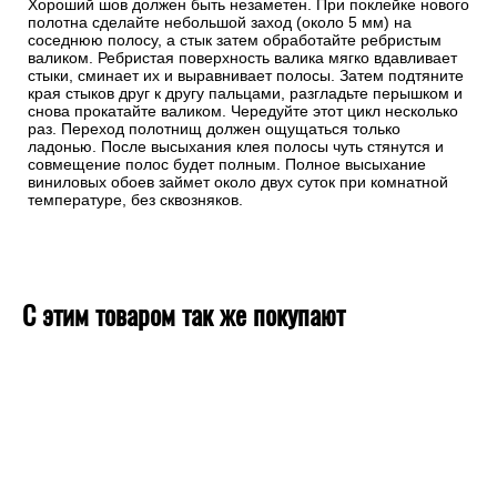
Хороший шов должен быть незаметен. При поклейке нового
полотна сделайте небольшой заход (около 5 мм) на
соседнюю полосу, а стык затем обработайте ребристым
валиком. Ребристая поверхность валика мягко вдавливает
стыки, сминает их и выравнивает полосы. Затем подтяните
края стыков друг к другу пальцами, разгладьте перышком и
снова прокатайте валиком. Чередуйте этот цикл несколько
раз. Переход полотнищ должен ощущаться только
ладонью. После высыхания клея полосы чуть стянутся и
совмещение полос будет полным. Полное высыхание
виниловых обоев займет около двух суток при комнатной
температуре, без сквозняков.
С этим товаром так же покупают