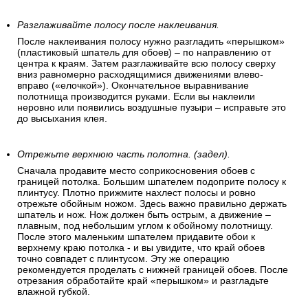
Разглаживайте полосу после наклеивания.
После наклеивания полосу нужно разгладить «перышком»
(пластиковый шпатель для обоев) – по направлению от
центра к краям. Затем разглаживайте всю полосу сверху
вниз равномерно расходящимися движениями влево-
вправо («елочкой»). Окончательное выравнивание
полотнища производится руками. Если вы наклеили
неровно или появились воздушные пузыри – исправьте это
до высыхания клея.
Отрежьте верхнюю часть полотна. (задел).
Сначала продавите место соприкосновения обоев с
границей потолка. Большим шпателем подоприте полосу к
плинтусу. Плотно прижмите нахлест полосы и ровно
отрежьте обойным ножом. Здесь важно правильно держать
шпатель и нож. Нож должен быть острым, а движение –
плавным, под небольшим углом к обойному полотнищу.
После этого маленьким шпателем придавите обои к
верхнему краю потолка - и вы увидите, что край обоев
точно совпадет с плинтусом. Эту же операцию
рекомендуется проделать с нижней границей обоев. После
отрезания обработайте край «перышком» и разгладьте
влажной губкой.