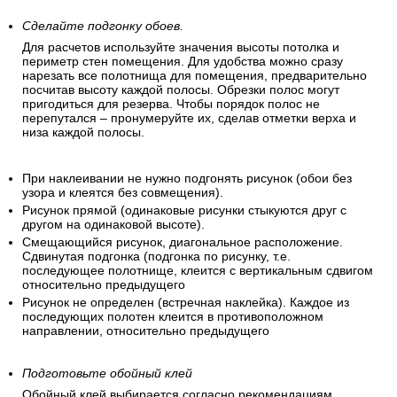
Сделайте подгонку обоев.
Для расчетов используйте значения высоты потолка и
периметр стен помещения. Для удобства можно сразу
нарезать все полотнища для помещения, предварительно
посчитав высоту каждой полосы. Обрезки полос могут
пригодиться для резерва. Чтобы порядок полос не
перепутался – пронумеруйте их, сделав отметки верха и
низа каждой полосы.
При наклеивании не нужно подгонять рисунок (обои без
узора и клеятся без совмещения).
Рисунок прямой (одинаковые рисунки стыкуются друг с
другом на одинаковой высоте).
Смещающийся рисунок, диагональное расположение.
Сдвинутая подгонка (подгонка по рисунку, т.е.
последующее полотнище, клеится с вертикальным сдвигом
относительно предыдущего
Рисунок не определен (встречная наклейка). Каждое из
последующих полотен клеится в противоположном
направлении, относительно предыдущего
Подготовьте обойный клей
Обойный клей выбирается согласно рекомендациям