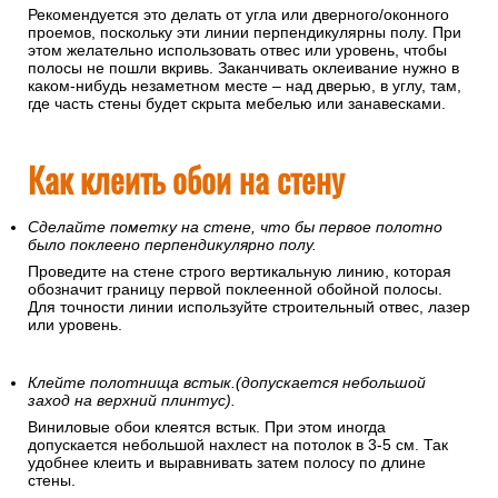
Рекомендуется это делать от угла или дверного/оконного
проемов, поскольку эти линии перпендикулярны полу. При
этом желательно использовать отвес или уровень, чтобы
полосы не пошли вкривь. Заканчивать оклеивание нужно в
каком-нибудь незаметном месте – над дверью, в углу, там,
где часть стены будет скрыта мебелью или занавесками.
Как клеить обои на стену
Сделайте пометку на стене, что бы первое полотно
было поклеено перпендикулярно полу.
Проведите на стене строго вертикальную линию, которая
обозначит границу первой поклеенной обойной полосы.
Для точности линии используйте строительный отвес, лазер
или уровень.
Клейте полотнища встык.(допускается небольшой
заход на верхний плинтус).
Виниловые обои клеятся встык. При этом иногда
допускается небольшой нахлест на потолок в 3-5 см. Так
удобнее клеить и выравнивать затем полосу по длине
стены.