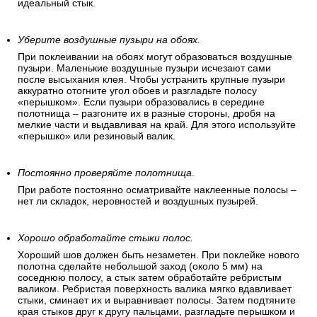
идеальный стык.
Уберите воздушные пузыри на обоях.
При поклеивании на обоях могут образоваться воздушные
пузыри. Маленькие воздушные пузыри исчезают сами
после высыхания клея. Чтобы устранить крупные пузыри
аккуратно отогните угол обоев и разгладьте полосу
«перышком». Если пузыри образовались в середине
полотнища – разгоните их в разные стороны, дробя на
мелкие части и выдавливая на край. Для этого используйте
«перышко» или резиновый валик.
Постоянно проверяйте полотнища
.
При работе постоянно осматривайте наклеенные полосы –
нет ли складок, неровностей и воздушных пузырей.
Хорошо обработайте стыки полос.
Хороший шов должен быть незаметен. При поклейке нового
полотна сделайте небольшой заход (около 5 мм) на
соседнюю полосу, а стык затем обработайте ребристым
валиком. Ребристая поверхность валика мягко вдавливает
стыки, сминает их и выравнивает полосы. Затем подтяните
края стыков друг к другу пальцами, разгладьте перышком и