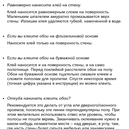
Равномерно нанесите клей на стену.
Клей наносится равномерным слоем на поверхность.
Маленьким шпателем аккуратно промазывается верх
стены. Излишки клея удаляются губкой, намоченной в воде.
Если вы клеите обои на флизелиновой основе
Наносите клей только на поверхность стены.
Е
сли вы клеите обои на бумажной основе
Клей наносится и на поверхность стены, и на само
полотнище. Перед поклейкой расстелите обои на полу.
Обои на бумажной основе тщательно смажьте клеем и
сложите пополам для пропитки. Спустя некоторое время
(точная цифра указана в инструкции) их можно клеить.
Откуда начинать клеить обои?
Рекомендуется это делать от угла или дверного/оконного
проемов, поскольку эти линии перпендикулярны полу. При
этом желательно использовать отвес или уровень, чтобы
полосы не пошли вкривь. Заканчивать оклеивание нужно в
каком-нибудь незаметном месте – над дверью, в углу, там,
где часть стены будет скрыта мебелью или занавесками.