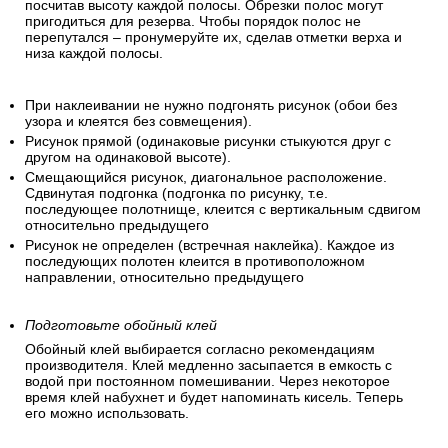
посчитав высоту каждой полосы. Обрезки полос могут
пригодиться для резерва. Чтобы порядок полос не
перепутался – пронумеруйте их, сделав отметки верха и
низа каждой полосы.
При наклеивании не нужно подгонять рисунок (обои без
узора и клеятся без совмещения).
Рисунок прямой (одинаковые рисунки стыкуются друг с
другом на одинаковой высоте).
Смещающийся рисунок, диагональное расположение.
Сдвинутая подгонка (подгонка по рисунку, т.е.
последующее полотнище, клеится с вертикальным сдвигом
относительно предыдущего
Рисунок не определен (встречная наклейка). Каждое из
последующих полотен клеится в противоположном
направлении, относительно предыдущего
Подготовьте обойный клей
Обойный клей выбирается согласно рекомендациям
производителя. Клей медленно засыпается в емкость с
водой при постоянном помешивании. Через некоторое
время клей набухнет и будет напоминать кисель. Теперь
его можно использовать.