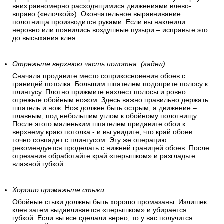
вниз равномерно расходящимися движениями влево-
вправо («елочкой»). Окончательное выравнивание
полотнища производится руками. Если вы наклеили
неровно или появились воздушные пузыри – исправьте это
до высыхания клея.
Отрежьте верхнюю часть полотна. (задел).
Сначала продавите место соприкосновения обоев с
границей потолка. Большим шпателем подоприте полосу к
плинтусу. Плотно прижмите нахлест полосы и ровно
отрежьте обойным ножом. Здесь важно правильно держать
шпатель и нож. Нож должен быть острым, а движение –
плавным, под небольшим углом к обойному полотнищу.
После этого маленьким шпателем придавите обои к
верхнему краю потолка - и вы увидите, что край обоев
точно совпадет с плинтусом. Эту же операцию
рекомендуется проделать с нижней границей обоев. После
отрезания обработайте край «перышком» и разгладьте
влажной губкой.
Хорошо промажьте стыки.
Обойные стыки должны быть хорошо промазаны. Излишек
клея затем выдавливается «перышком» и убирается
губкой. Если вы все сделали верно, то у вас получится