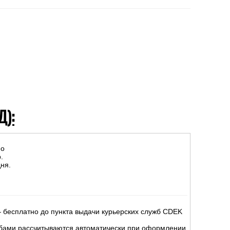
Д):
но
.
ня.
 бесплатно до пункта выдачи курьерских служб CDEK
жбами рассчитываются автоматически при оформлении