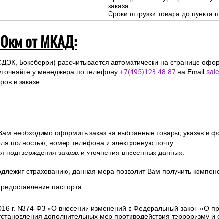
заказа.
Сроки отгрузки товара до пункта п
10км от МКАД:
СДЭК, Боксберри) рассчитывается автоматически на странице офор
уточняйте у менеджера по телефону
+7(495)128-48-87
на Email
sal
ов в заказе.
 Вам необходимо оформить заказ на выбранные товары, указав в ф
ля полностью, номер телефона и электронную почту
ля подтверждения заказа и уточнения внесенных данных.
одлежит страхованию, данная мера позволит Вам получить компен
предоставление паспорта.
2016 г. N374-ФЗ «О внесении изменений в Федеральный закон «О п
 установления дополнительных мер противодействия терроризму и