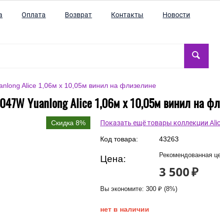
а
Оплата
Возврат
Контакты
Новости
nlong Alice 1,06м х 10,05м винил на флизелине
047W Yuanlong Alice 1,06м х 10,05м винил на ф
Скидка 8%
Показать ещё товары коллекции Ali
Код товара:
43263
Рекомендованная це
Цена:
3 500
₽
Вы экономите:
300
₽
(
8
%)
нет в наличии