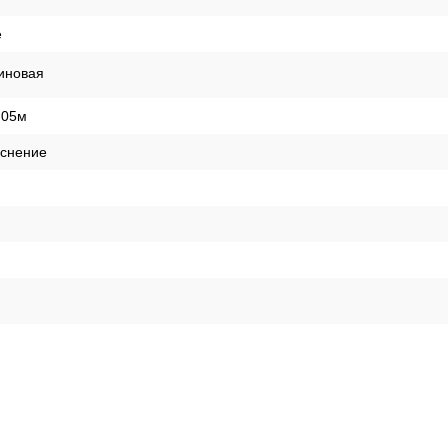
е
иновая
,05м
иснение