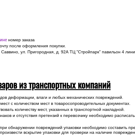
ине
номер заказа
почту после оформления покупки.
 Саввино, ул. Пригородная, д. 92А ТЦ "Стройпарк" павильон 4 лини
варов из транспортных компаний
ледов деформации, влаги и любых механических повреждений.
 мест с количеством мест в товаросопроводительных документах.
вовать количеству мест, указанных в транспортной накладной.
наков и отсутствия претензий к перевозчику необходимо расписатьс
 при обнаружении повреждений упаковки необходимо составить прет
е произвести вскрытие упаковки для проверки на наличие поврежде