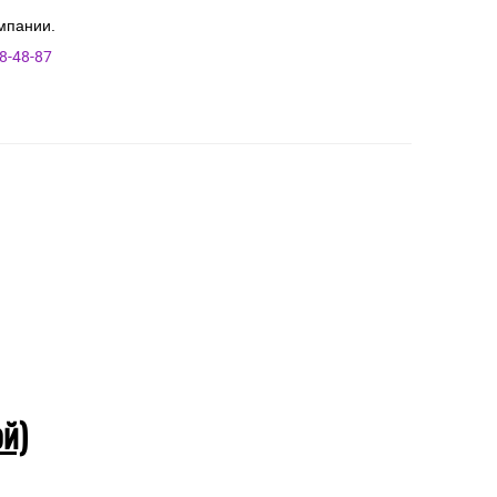
мпании.
8-48-87
ой)