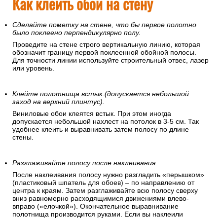
Как клеить обои на стену
Сделайте пометку на стене, что бы первое полотно
было поклеено перпендикулярно полу.
Проведите на стене строго вертикальную линию, которая
обозначит границу первой поклеенной обойной полосы.
Для точности линии используйте строительный отвес, лазер
или уровень.
Клейте полотнища встык.(допускается небольшой
заход на верхний плинтус).
Виниловые обои клеятся встык. При этом иногда
допускается небольшой нахлест на потолок в 3-5 см. Так
удобнее клеить и выравнивать затем полосу по длине
стены.
Разглаживайте полосу после наклеивания.
После наклеивания полосу нужно разгладить «перышком»
(пластиковый шпатель для обоев) – по направлению от
центра к краям. Затем разглаживайте всю полосу сверху
вниз равномерно расходящимися движениями влево-
вправо («елочкой»). Окончательное выравнивание
полотнища производится руками. Если вы наклеили