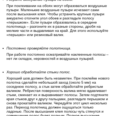
При поклеивании на обоях могут образоваться воздушные
пузыри. Маленькие воздушные пузыри исчезают сами
после высыхания клея. Чтобы устранить крупные пузыри
аккуратно отогните угол обоев и разгладьте полосу
«перышком». Если пузыри образовались в середине
полотнища – разгоните их в разные стороны, дробя на
мелкие части и выдавливая на край. Для этого используйте
«перышко» или резиновый валик.
Постоянно проверяйте полотнища
.
При работе постоянно осматривайте наклеенные полосы –
нет ли складок, неровностей и воздушных пузырей.
Хорошо обработайте стыки полос.
Хороший шов должен быть незаметен. При поклейке нового
полотна сделайте небольшой заход (около 5 мм) на
соседнюю полосу, а стык затем обработайте ребристым
валиком. Ребристая поверхность валика мягко вдавливает
стыки, сминает их и выравнивает полосы. Затем подтяните
края стыков друг к другу пальцами, разгладьте перышком и
снова прокатайте валиком. Чередуйте этот цикл несколько
раз. Переход полотнищ должен ощущаться только
ладонью. После высыхания клея полосы чуть стянутся и
совмещение полос будет полным. Полное высыхание