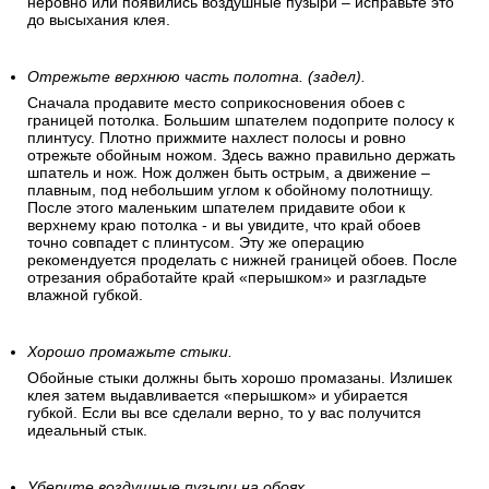
неровно или появились воздушные пузыри – исправьте это
до высыхания клея.
Отрежьте верхнюю часть полотна. (задел).
Сначала продавите место соприкосновения обоев с
границей потолка. Большим шпателем подоприте полосу к
плинтусу. Плотно прижмите нахлест полосы и ровно
отрежьте обойным ножом. Здесь важно правильно держать
шпатель и нож. Нож должен быть острым, а движение –
плавным, под небольшим углом к обойному полотнищу.
После этого маленьким шпателем придавите обои к
верхнему краю потолка - и вы увидите, что край обоев
точно совпадет с плинтусом. Эту же операцию
рекомендуется проделать с нижней границей обоев. После
отрезания обработайте край «перышком» и разгладьте
влажной губкой.
Хорошо промажьте стыки.
Обойные стыки должны быть хорошо промазаны. Излишек
клея затем выдавливается «перышком» и убирается
губкой. Если вы все сделали верно, то у вас получится
идеальный стык.
Уберите воздушные пузыри на обоях.