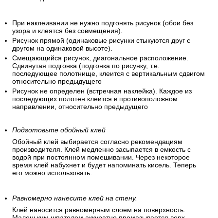
При наклеивании не нужно подгонять рисунок (обои без
узора и клеятся без совмещения).
Рисунок прямой (одинаковые рисунки стыкуются друг с
другом на одинаковой высоте).
Смещающийся рисунок, диагональное расположение.
Сдвинутая подгонка (подгонка по рисунку, т.е.
последующее полотнище, клеится с вертикальным сдвигом
относительно предыдущего
Рисунок не определен (встречная наклейка). Каждое из
последующих полотен клеится в противоположном
направлении, относительно предыдущего
Подготовьте обойный клей
Обойный клей выбирается согласно рекомендациям
производителя. Клей медленно засыпается в емкость с
водой при постоянном помешивании. Через некоторое
время клей набухнет и будет напоминать кисель. Теперь
его можно использовать.
Равномерно нанесите клей на стену.
Клей наносится равномерным слоем на поверхность.
Маленьким шпателем аккуратно промазывается верх